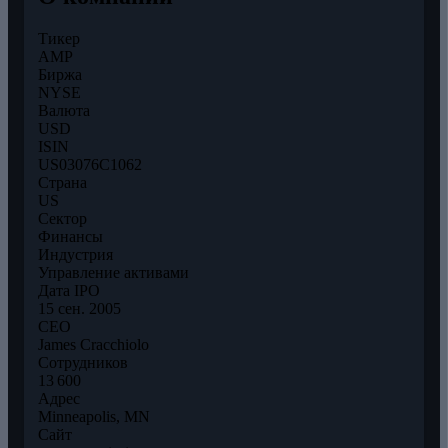
Тикер
AMP
Биржа
NYSE
Валюта
USD
ISIN
US03076C1062
Страна
US
Сектор
Финансы
Индустрия
Управление активами
Дата IPO
15 сен. 2005
CEO
James Cracchiolo
Сотрудников
13 600
Адрес
Minneapolis, MN
Сайт