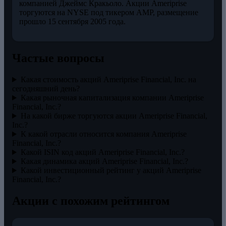
компанией Джеймс Кракьоло. Акции Ameriprise
торгуются на NYSE под тикером AMP, размещение
прошло 15 сентября 2005 года.
Частые вопросы
Какая стоимость акций Ameriprise Financial, Inc. на
сегодняшний день?
Какая рыночная капитализация компании Ameriprise
Financial, Inc.?
На какой бирже торгуются акции Ameriprise Financial,
Inc.?
К какой отрасли относится компания Ameriprise
Financial, Inc.?
Какой ISIN код акций Ameriprise Financial, Inc.?
Какая динамика акций Ameriprise Financial, Inc.?
Какой инвестиционный рейтинг у акций Ameriprise
Financial, Inc.?
Акции с похожим рейтингом