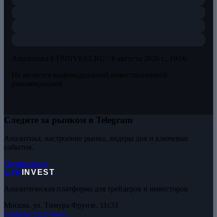
Аналитика ETPINVEST.RU ·
8 августа 2026 г., 19:06
Не является индивидуальной инвестиционной
рекомендацией
Следите за рынком в Telegram
Аналитика, настроение рынка, лидеры дня и ключевые
события.
Подписаться
ETP
INVEST
Аналитическая платформа для трейдеров и инвесторов
Москва, ул. Тимура Фрунзе, 11с33
contact@etpinvest.ru