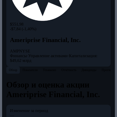
$551,98
-$7,84 (-1,40%)
Ameriprise Financial, Inc.
AMP
NYSE
Финансы
·
Управление активами
·
Капитализация:
$49,62 млрд
Обзор
Показатели
Теханализ
Отчётность
Дивиденды
Прогнозы
Обзор и оценка акции
Ameriprise Financial, Inc.
Изменение за период
—