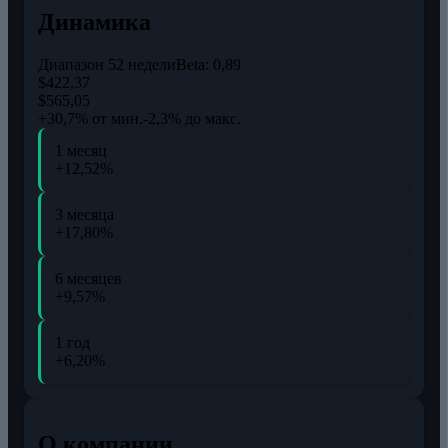
Динамика
Диапазон 52 недели
Beta:
0,89
$422,37
$565,05
+30,7% от мин.
-2,3% до макс.
1 месяц
+12,52%
3 месяца
+17,80%
6 месяцев
+9,57%
1 год
+6,20%
О компании