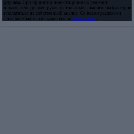
будущем. При принятии инвестиционных решений
пользователь должен руководствоваться комплексом факторов
и полагаться на собственный анализ. Со всеми разделами
сайта вы можете ознакомиться на
карте сайта
.