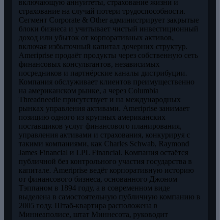
включающую аннуитеты, страхование жизни и
страхование на случай потери трудоспособности.
Сегмент Corporate & Other администрирует закрытые
блоки бизнеса и учитывает чистый инвестиционный
доход или убыток от корпоративных активов,
включая избыточный капитал дочерних структур.
Ameriprise продаёт продукты через собственную сеть
финансовых консультантов, независимых
посредников и партнёрские каналы дистрибуции.
Компания обслуживает клиентов преимущественно
на американском рынке, а через Columbia
Threadneedle присутствует и на международных
рынках управления активами. Ameriprise занимает
позицию одного из крупных американских
поставщиков услуг финансового планирования,
управления активами и страхования, конкурируя с
такими компаниями, как Charles Schwab, Raymond
James Financial и LPL Financial. Компания остаётся
публичной без контрольного участия государства в
капитале. Ameriprise ведёт корпоративную историю
от финансового бизнеса, основанного Джоном
Тэппаном в 1894 году, а в современном виде
выделена в самостоятельную публичную компанию в
2005 году. Штаб-квартира расположена в
Миннеаполисе, штат Миннесота, руководит