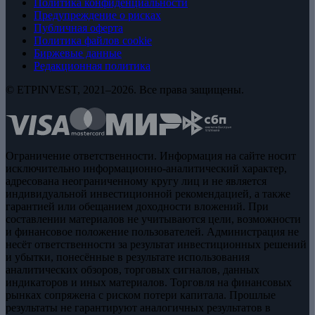
Политика конфиденциальности
Предупреждение о рисках
Публичная оферта
Политика файлов cookie
Биржевые данные
Редакционная политика
© ETPINVEST, 2021–2026. Все права защищены.
Ограничение ответственности. Информация на сайте носит
исключительно информационно-аналитический характер,
адресована неограниченному кругу лиц и не является
индивидуальной инвестиционной рекомендацией, а также
гарантией или обещанием доходности вложений. При
составлении материалов не учитываются цели, возможности
и финансовое положение пользователей. Администрация не
несёт ответственности за результат инвестиционных решений
и убытки, понесённые в результате использования
аналитических обзоров, торговых сигналов, данных
индикаторов и иных материалов. Торговля на финансовых
рынках сопряжена с риском потери капитала. Прошлые
результаты не гарантируют аналогичных результатов в