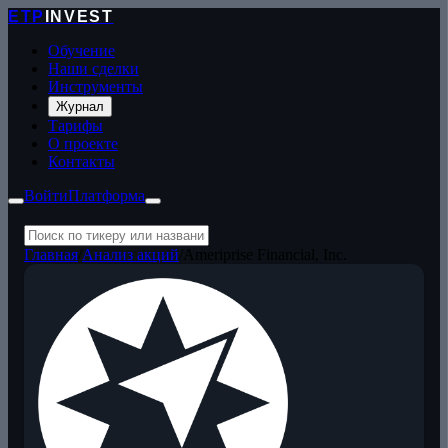
ETP
INVEST
Обучение
Наши сделки
Инструменты
Журнал
Тарифы
О проекте
Контакты
Войти
Платформа
Главная
/
Анализ акций
/
Ameriprise Financial, Inc.