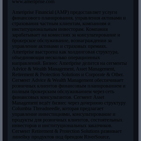
www.ameriprise.com
Ameriprise Financial (AMP) предоставляет услуги
финансового планирования, управления активами и
страхования частным клиентам, компаниям и
институциональным инвесторам. Компания
зарабатывает на комиссиях за консультирование и
брокерское обслуживание, вознаграждении за
управление активами и страховых премиях.
Ameriprise выстроена как холдинговая структура,
объединяющая несколько операционных
направлений. Бизнес Ameriprise делится на сегменты
Advice & Wealth Management, Asset Management,
Retirement & Protection Solutions и Corporate & Other.
Сегмент Advice & Wealth Management обеспечивает
розничных клиентов финансовым планированием и
полным брокерским обслуживанием через сеть
финансовых консультантов. Сегмент Asset
Management ведёт бизнес через дочернюю структуру
Columbia Threadneedle, которая предлагает
управление инвестициями, консультирование и
продукты для розничных клиентов, состоятельных
инвесторов и институциональных заказчиков.
Сегмент Retirement & Protection Solutions развивает
линейку продуктов под брендом RiverSource,