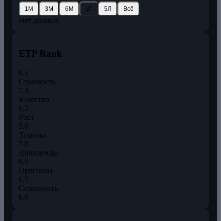
1М
3М
6М
1Г
5Л
Всё
Нет данных
ETP Rank
6.1
Стоимость
7.4
Качество
6.2
Рост
5.8
Техника
7.0
Дивиденды
6.9
Прогнозы
6.5
Сезонность
6.0