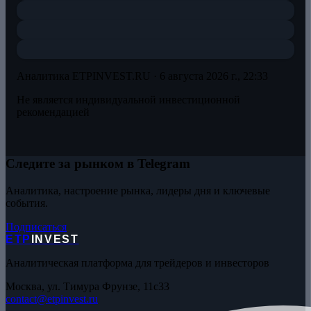
Аналитика ETPINVEST.RU ·
6 августа 2026 г., 22:33
Не является индивидуальной инвестиционной
рекомендацией
Следите за рынком в Telegram
Аналитика, настроение рынка, лидеры дня и ключевые
события.
Подписаться
ETP
INVEST
Аналитическая платформа для трейдеров и инвесторов
Москва, ул. Тимура Фрунзе, 11с33
contact@etpinvest.ru