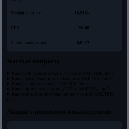
Сектор:
Коэфф. выплат
18,91%
EPS
$6,88
Балансовая стоим.
$49,17
Частые вопросы
Какой P/E мультипликатор у акций AMETEK, Inc.?
Какая рентабельность у компании AMETEK, Inc.?
Какой уровень долга у AMETEK, Inc.?
Какая прибыль на акцию (EPS) у AMETEK, Inc.?
Какие мультипликаторы оценки у акций AMETEK,
Inc.?
Акции с похожими показателями