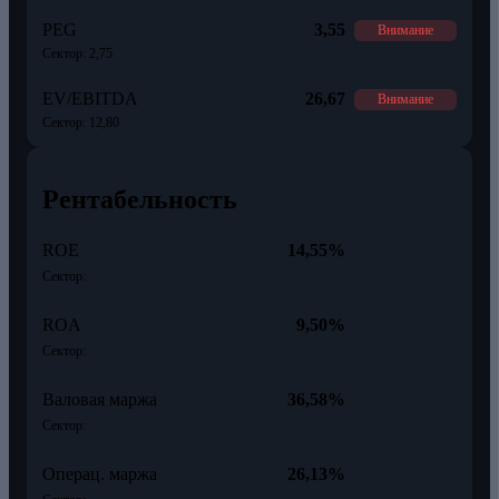
PEG
3,55
Внимание
Сектор: 2,75
EV/EBITDA
26,67
Внимание
Сектор: 12,80
Рентабельность
ROE
14,55%
Сектор:
ROA
9,50%
Сектор:
Валовая маржа
36,58%
Сектор:
Операц. маржа
26,13%