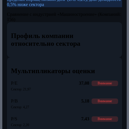
0,5% ниже сектора
Сравнение с индустрией «Машиностроение» (Компаний:
156)
Профиль компании
относительно сектора
Мультипликаторы оценки
P/E
37,08
Внимание
Сектор: 21,97
P/B
5,18
Внимание
Сектор: 4,27
P/S
7,43
Внимание
Сектор: 2,20