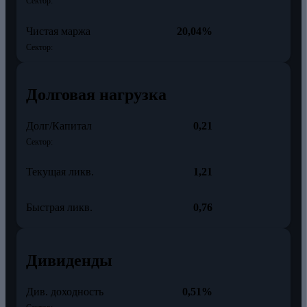
Сектор:
Чистая маржа
20,04%
Сектор:
Долговая нагрузка
Долг/Капитал
0,21
Сектор:
Текущая ликв.
1,21
Быстрая ликв.
0,76
Дивиденды
Див. доходность
0,51%