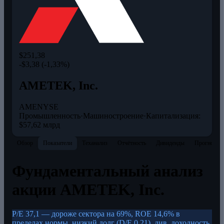
$251,38
-$3,38 (-1,33%)
AMETEK, Inc.
AME
NYSE
Промышленность
·
Машиностроение
·
Капитализация:
$57,62 млрд
Обзор
Показатели
Теханализ
Отчётность
Дивиденды
Прогнозы
Фундаментальный анализ
акции AMETEK, Inc.
P/E 37,1 — дороже сектора на 69%, ROE 14,6% в
пределах нормы, низкий долг (D/E 0,21), див. доходность