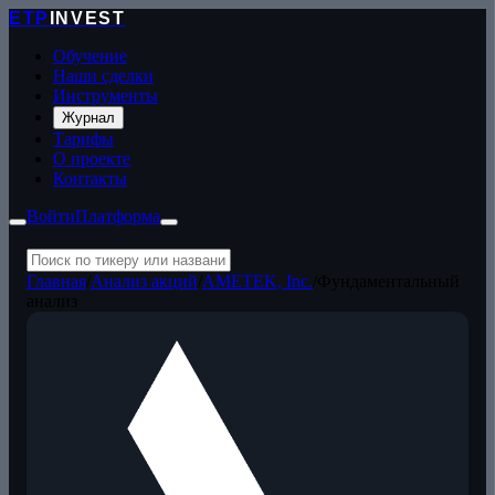
ETP
INVEST
Обучение
Наши сделки
Инструменты
Журнал
Тарифы
О проекте
Контакты
Войти
Платформа
Главная
/
Анализ акций
/
AMETEK, Inc.
/
Фундаментальный
анализ