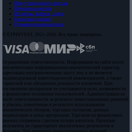
Предупреждение о рисках
Публичная оферта
Политика файлов cookie
Биржевые данные
Редакционная политика
© ETPINVEST, 2021–2026. Все права защищены.
Ограничение ответственности. Информация на сайте носит
исключительно информационно-аналитический характер,
адресована неограниченному кругу лиц и не является
индивидуальной инвестиционной рекомендацией, а также
гарантией или обещанием доходности вложений. При
составлении материалов не учитываются цели, возможности
и финансовое положение пользователей. Администрация не
несёт ответственности за результат инвестиционных решений
и убытки, понесённые в результате использования
аналитических обзоров, торговых сигналов, данных
индикаторов и иных материалов. Торговля на финансовых
рынках сопряжена с риском потери капитала. Прошлые
результаты не гарантируют аналогичных результатов в
будущем. При принятии инвестиционных решений