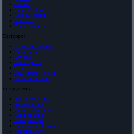
Статьи
ИнвестДайджесты
Энциклопедия
Контакты
Вопросы и ответы
Платформа
Торговые сигналы
Аналитика
Обучение
Наши сделки
Тарифы
Лояльность и скидки
Личный кабинет
Инструменты
Все инструменты
Анализ акций
Анализ облигаций
Скринер акций
Калькуляторы
Позиции трейдеров
Криптовалюты