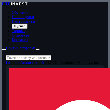
ETP
INVEST
Обучение
Наши сделки
Инструменты
Журнал
Тарифы
О проекте
Контакты
Войти
Платформа
Главная
/
Анализ акций
/
AMC Entertainment Holdings, Inc.