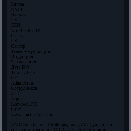
Биржа
NYSE
Валюта
USD
ISIN
US00165C3025
Страна
US
Сектор
Телекоммуникации
Индустрия
Развлечения
Дата IPO
18 дек. 2013
CEO
Adam Aron
Сотрудников
2915
Адрес
Leawood, KS
Сайт
www.amctheatres.com
AMC Entertainment Holdings, Inc. (AMC) управляет
сетью кинотеатров в США и Европе. Компания