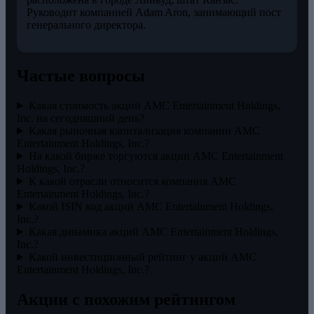
Руководит компанией Adam Aron, занимающий пост
генерального директора.
Частые вопросы
Какая стоимость акций AMC Entertainment Holdings,
Inc. на сегодняшний день?
Какая рыночная капитализация компании AMC
Entertainment Holdings, Inc.?
На какой бирже торгуются акции AMC Entertainment
Holdings, Inc.?
К какой отрасли относится компания AMC
Entertainment Holdings, Inc.?
Какой ISIN код акций AMC Entertainment Holdings,
Inc.?
Какая динамика акций AMC Entertainment Holdings,
Inc.?
Какой инвестиционный рейтинг у акций AMC
Entertainment Holdings, Inc.?
Акции с похожим рейтингом