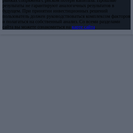
рынках сопряжена с риском потери капитала. Прошлые
результаты не гарантируют аналогичных результатов в
будущем. При принятии инвестиционных решений
пользователь должен руководствоваться комплексом факторов
и полагаться на собственный анализ. Со всеми разделами
сайта вы можете ознакомиться на
карте сайта
.