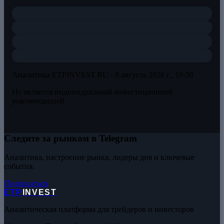
Аналитика ETPINVEST.RU ·
8 августа 2026 г., 19:30
Не является индивидуальной инвестиционной
рекомендацией
Следите за рынком в Telegram
Аналитика, настроение рынка, лидеры дня и ключевые
события.
Подписаться
ETP
INVEST
Аналитическая платформа для трейдеров и инвесторов