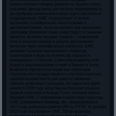
концессионных товаров, реклама на экранах перед
показами, аренда залов для частных мероприятий и
дистрибуция независимого кино через собственное
подразделение. AMC сотрудничает со всеми
крупными голливудскими киностудиями и
дистрибьюторами, получая контент для прокатных
программ. Компания также инвестирует в смежные
проекты, включая продажу товаров с символикой
сети и попытки выхода в добычу драгоценных
металлов через непрофильные вложения. AMC
занимает позицию крупнейшего оператора
кинотеатров в мире по количеству экранов и
конкурирует с Cinemark, Cineworld (владелец сети
Regal) и национальными сетями в Европе и Азии.
Компания торгуется на бирже как публичная
структура без государственного участия в капитале,
приобрела известность как один из «мемных»
тикеров розничных трейдеров. История сети берёт
начало в 1920 году, когда братья Durwood открыли
первый кинотеатр в Канзас-Сити, положив начало
будущей AMC. Современная холдинговая структура
AMC Entertainment Holdings, Inc. сформирована в
2013 году, компания провела IPO на NYSE 18 декабря
2013 года под тикером AMC. Штаб-квартира
расположена в городе Лиивуд, штат Канзас.