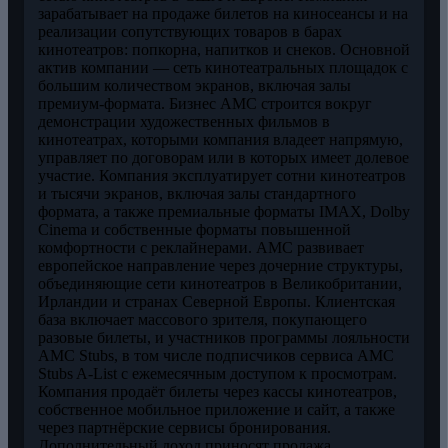
зарабатывает на продаже билетов на киносеансы и на
реализации сопутствующих товаров в барах
кинотеатров: попкорна, напитков и снеков. Основной
актив компании — сеть кинотеатральных площадок с
большим количеством экранов, включая залы
премиум-формата. Бизнес AMC строится вокруг
демонстрации художественных фильмов в
кинотеатрах, которыми компания владеет напрямую,
управляет по договорам или в которых имеет долевое
участие. Компания эксплуатирует сотни кинотеатров
и тысячи экранов, включая залы стандартного
формата, а также премиальные форматы IMAX, Dolby
Cinema и собственные форматы повышенной
комфортности с реклайнерами. AMC развивает
европейское направление через дочерние структуры,
объединяющие сети кинотеатров в Великобритании,
Ирландии и странах Северной Европы. Клиентская
база включает массового зрителя, покупающего
разовые билеты, и участников программы лояльности
AMC Stubs, в том числе подписчиков сервиса AMC
Stubs A-List с ежемесячным доступом к просмотрам.
Компания продаёт билеты через кассы кинотеатров,
собственное мобильное приложение и сайт, а также
через партнёрские сервисы бронирования.
Дополнительный доход приносят продажа