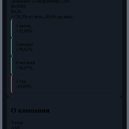
Диапазон 52 недели
Beta:
1,60
$0,9305
$3,26
+178,3% от мин.
-20,6% до макс.
1 месяц
+35,60%
3 месяца
+78,62%
6 месяцев
+56,97%
1 год
-10,69%
О компании
Тикер
AMC