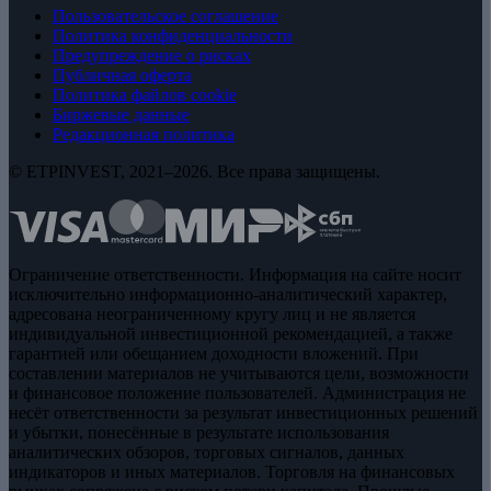
Пользовательское соглашение
Политика конфиденциальности
Предупреждение о рисках
Публичная оферта
Политика файлов cookie
Биржевые данные
Редакционная политика
© ETPINVEST, 2021–2026. Все права защищены.
Ограничение ответственности. Информация на сайте носит
исключительно информационно-аналитический характер,
адресована неограниченному кругу лиц и не является
индивидуальной инвестиционной рекомендацией, а также
гарантией или обещанием доходности вложений. При
составлении материалов не учитываются цели, возможности
и финансовое положение пользователей. Администрация не
несёт ответственности за результат инвестиционных решений
и убытки, понесённые в результате использования
аналитических обзоров, торговых сигналов, данных
индикаторов и иных материалов. Торговля на финансовых