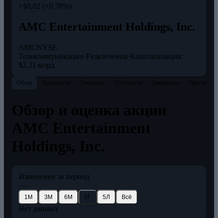
+$0,02 (+0,78%)
AMC Entertainment Holdings, Inc.
AMC
NYSE
Телекоммуникации
·
Развлечения
·
Капитализация:
$2,31 млрд
Обзор
Показатели
Теханализ
Отчётность
Дивиденды
Прогнозы
Обзор и оценка акции
AMC Entertainment
Holdings, Inc.
Изменение за период
—
1М
3М
6М
1Г
5Л
Всё
Нет данных