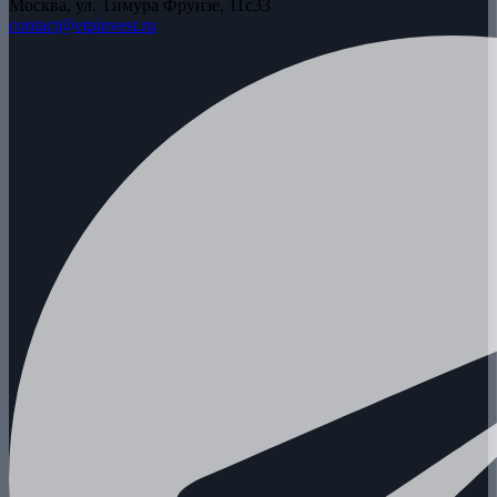
Москва, ул. Тимура Фрунзе, 11с33
contact@etpinvest.ru