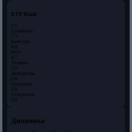
ETP Rank
2.5
Стоимость
7.5
Качество
6.0
Рост
4.7
Техника
3.0
Дивиденды
2.0
Прогнозы
5.0
Сезонность
3.0
Динамика