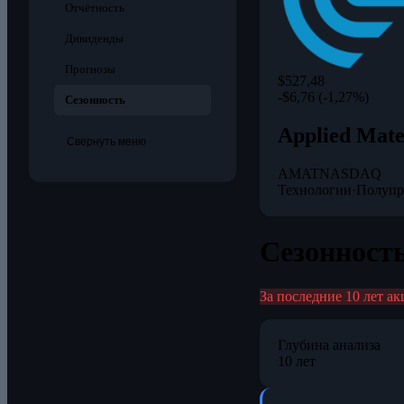
Отчётность
Дивиденды
Прогнозы
$527,48
-$6,76 (-1,27%)
Сезонность
Applied Mater
Свернуть меню
AMAT
NASDAQ
Технологии
·
Полупр
Сезонность
За последние 10 лет ак
Глубина анализа
10 лет