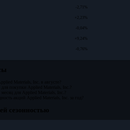
-2,71%
+2,23%
-0,04%
+9,24%
-0,76%
сы
plied Materials, Inc. в августе?
ля покупки Applied Materials, Inc.?
есяц для Applied Materials, Inc.?
ность акций Applied Materials, Inc. за год?
ей сезонностью