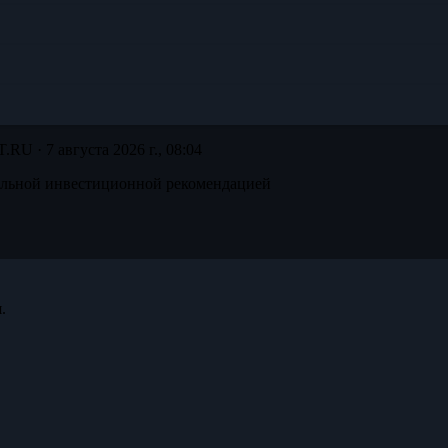
T.RU ·
7 августа 2026 г., 08:04
альной инвестиционной рекомендацией
.