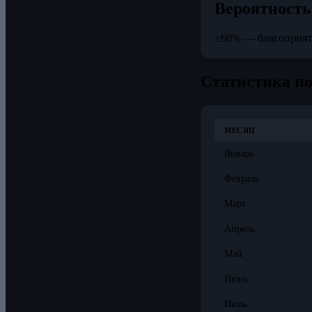
Вероятность
≥60% — благоприя
Статистика п
МЕСЯЦ
Январь
Февраль
Март
Апрель
Май
Июнь
Июль