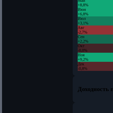
Май
+8,8%
Июн
+6,8%
Июл
+3,1%
Авг
-2,7%
Сен
+2,2%
Окт
-0,0%
Ноя
+9,2%
Дек
-0,8%
Доходность п