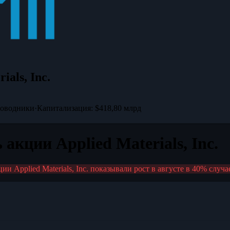
ials, Inc.
оводники
·
Капитализация: $418,80 млрд
 акции Applied Materials, Inc.
ции Applied Materials, Inc. показывали рост в августе в 40% случ