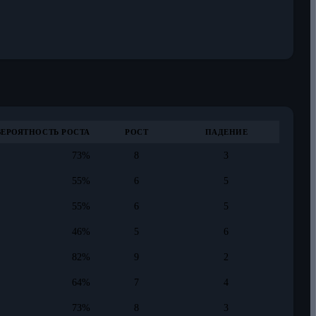
ВЕРОЯТНОСТЬ РОСТА
РОСТ
ПАДЕНИЕ
73%
8
3
55%
6
5
55%
6
5
46%
5
6
82%
9
2
64%
7
4
73%
8
3