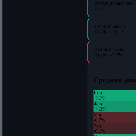
Растущих месяцев
7 из 12
Лучший месяц
Ноябрь
+9,2%
Худший месяц
Август
-2,7%
Средняя дох
Янв
+5,7%
Фев
+4,3%
Мар
-0,7%
Апр
-0,1%