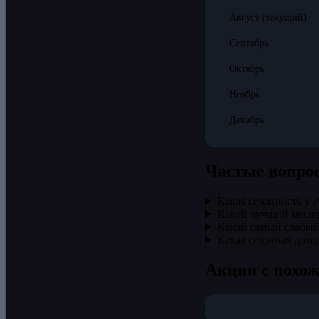
Август
(текущий)
Сентябрь
Октябрь
Ноябрь
Декабрь
Частые вопро
Какая сезонность у Ap
Какой лучший месяц д
Какой самый слабый м
Какая сезонная доход
Акции с похож