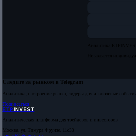
Аналитика ETPINVES
Не является индивиду
Следите за рынком в Telegram
Аналитика, настроение рынка, лидеры дня и ключевые события
Подписаться
ETP
INVEST
Аналитическая платформа для трейдеров и инвесторов
Москва, ул. Тимура Фрунзе, 11с33
contact@etpinvest.ru