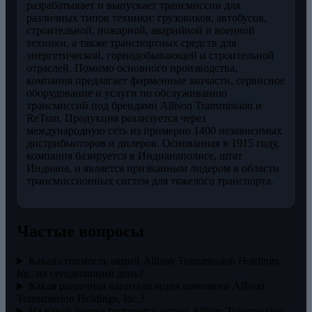
разрабатывает и выпускает трансмиссии для
различных типов техники: грузовиков, автобусов,
строительной, пожарной, аварийной и военной
техники, а также транспортных средств для
энергетической, горнодобывающей и строительной
отраслей. Помимо основного производства,
компания предлагает фирменные запчасти, сервисное
оборудование и услуги по обслуживанию
трансмиссий под брендами Allison Transmission и
ReTran. Продукция реализуется через
международную сеть из примерно 1400 независимых
дистрибьюторов и дилеров. Основанная в 1915 году,
компания базируется в Индианаполисе, штат
Индиана, и является признанным лидером в области
трансмиссионных систем для тяжелого транспорта.
Частые вопросы
Какая стоимость акций Allison Transmission Holdings,
Inc. на сегодняшний день?
Какая рыночная капитализация компании Allison
Transmission Holdings, Inc.?
На какой бирже торгуются акции Allison Transmission