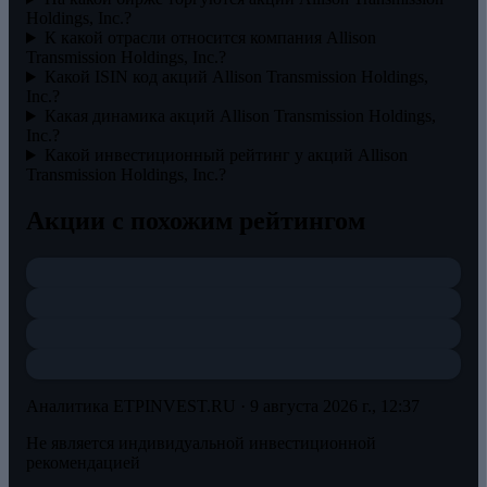
Holdings, Inc.?
К какой отрасли относится компания Allison
Transmission Holdings, Inc.?
Какой ISIN код акций Allison Transmission Holdings,
Inc.?
Какая динамика акций Allison Transmission Holdings,
Inc.?
Какой инвестиционный рейтинг у акций Allison
Transmission Holdings, Inc.?
Акции с похожим рейтингом
Аналитика ETPINVEST.RU ·
9 августа 2026 г., 12:37
Не является индивидуальной инвестиционной
рекомендацией