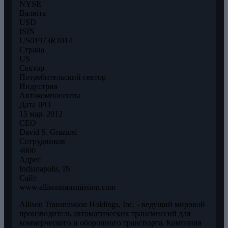
NYSE
Валюта
USD
ISIN
US01973R1014
Страна
US
Сектор
Потребительский сектор
Индустрия
Автокомпоненты
Дата IPO
15 мар. 2012
CEO
David S. Graziosi
Сотрудников
4000
Адрес
Indianapolis, IN
Сайт
www.allisontransmission.com
Allison Transmission Holdings, Inc. - ведущий мировой
производитель автоматических трансмиссий для
коммерческого и оборонного транспорта. Компания