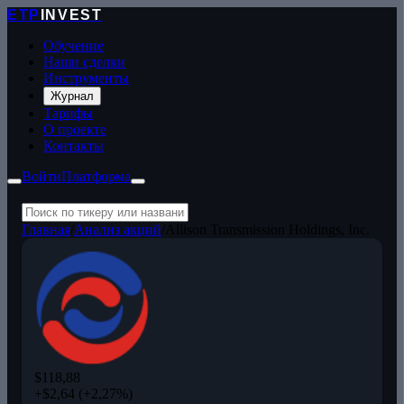
ETP
INVEST
Обучение
Наши сделки
Инструменты
Журнал
Тарифы
О проекте
Контакты
Войти
Платформа
Главная
/
Анализ акций
/
Allison Transmission Holdings, Inc.
$118,88
+$2,64 (+2,27%)