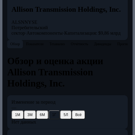
Allison Transmission Holdings, Inc.
ALSN
NYSE
Потребительский
сектор
·
Автокомпоненты
·
Капитализация: $9,86 млрд
Обзор
Показатели
Теханализ
Отчётность
Дивиденды
Прогнозы
Обзор и оценка акции
Allison Transmission
Holdings, Inc.
Изменение за период
—
1М
3М
6М
1Г
5Л
Всё
Нет данных