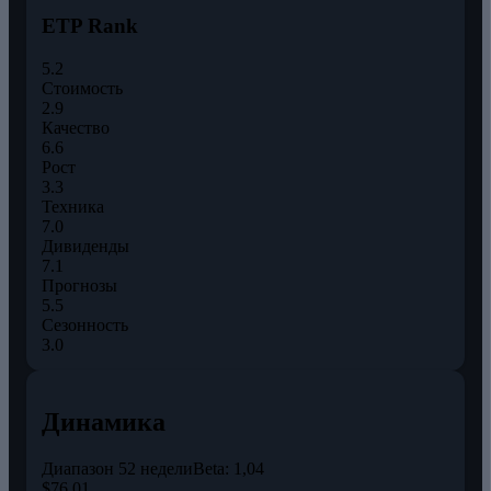
ETP Rank
5.2
Стоимость
2.9
Качество
6.6
Рост
3.3
Техника
7.0
Дивиденды
7.1
Прогнозы
5.5
Сезонность
3.0
Динамика
Диапазон 52 недели
Beta:
1,04
$76,01