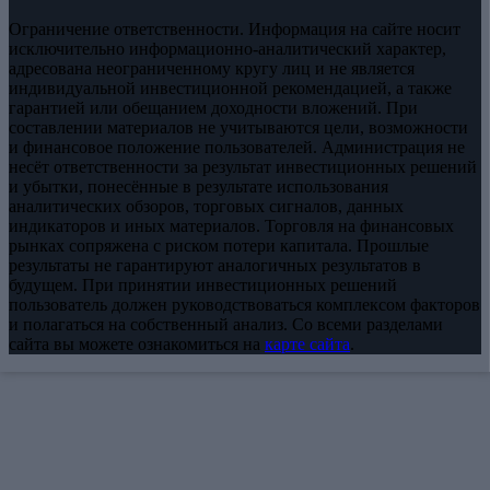
Ограничение ответственности. Информация на сайте носит
исключительно информационно-аналитический характер,
адресована неограниченному кругу лиц и не является
индивидуальной инвестиционной рекомендацией, а также
гарантией или обещанием доходности вложений. При
составлении материалов не учитываются цели, возможности
и финансовое положение пользователей. Администрация не
несёт ответственности за результат инвестиционных решений
и убытки, понесённые в результате использования
аналитических обзоров, торговых сигналов, данных
индикаторов и иных материалов. Торговля на финансовых
рынках сопряжена с риском потери капитала. Прошлые
результаты не гарантируют аналогичных результатов в
будущем. При принятии инвестиционных решений
пользователь должен руководствоваться комплексом факторов
и полагаться на собственный анализ. Со всеми разделами
сайта вы можете ознакомиться на
карте сайта
.