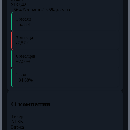
$137,42
+56,4% от мин.
-13,5% до макс.
1 месяц
+6,38%
3 месяца
-7,87%
6 месяцев
+7,50%
1 год
+34,68%
О компании
Тикер
ALSN
Биржа