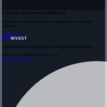
Следите за рынком в Telegram
Аналитика, настроение рынка, лидеры дня и ключевые
события.
Подписаться
ETP
INVEST
Аналитическая платформа для трейдеров и инвесторов
Москва, ул. Тимура Фрунзе, 11с33
contact@etpinvest.ru