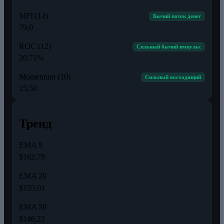
MFI (14)
Бычий поток денег
79,0
ROC (12)
Сильный бычий импульс
20,71%
Momentum (10)
Сильный восходящий
15,58
Тренд
EMA 9
$162,78
EMA 20
$155,01
EMA 50
$146,22