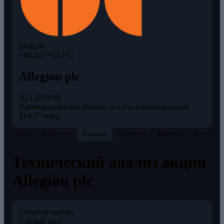
$168,94
+$0,24 (+0,14%)
Allegion plc
ALLE
NYSE
Промышленность
·
Бизнес-услуги
·
Капитализация:
$14,37 млрд
Обзор
Показатели
Теханализ
Отчётность
Дивиденды
Прогнозы
Технический анализ акции
Allegion plc
Сводная оценка
Слабый рост