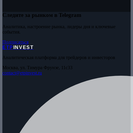
Следите за рынком в Telegram
Аналитика, настроение рынка, лидеры дня и ключевые
события.
Подписаться
ETP
INVEST
Аналитическая платформа для трейдеров и инвесторов
Москва, ул. Тимура Фрунзе, 11с33
contact@etpinvest.ru