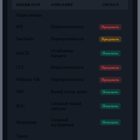
ИНДИКАТОР
ОПИСАНИЕ
СИГНАЛ
Осцилляторы
RSI
Перекупленность
Продавать
Stochastic
Перекупленность
Продавать
Ослабление
MACD
Покупать
бычьего
CCI
Перекупленность
Продавать
Williams %R
Перекупленность
Продавать
MFI
Бычий поток денег
Покупать
Сильный бычий
ROC
Покупать
импульс
Сильный
Momentum
Покупать
восходящий
Тренд