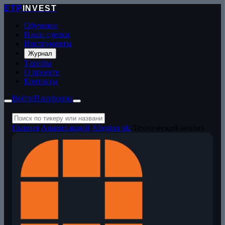
ETP
INVEST
Обучение
Наши сделки
Инструменты
Журнал
Тарифы
О проекте
Контакты
Войти
Платформа
Главная
/
Анализ акций
/
Allegion plc
/
Технический анализ