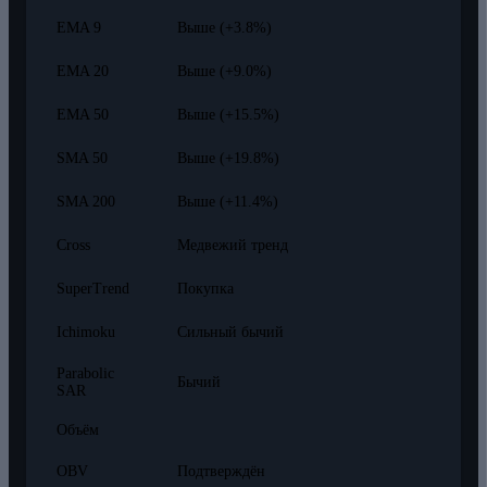
EMA 9
Выше (+3.8%)
EMA 20
Выше (+9.0%)
EMA 50
Выше (+15.5%)
SMA 50
Выше (+19.8%)
SMA 200
Выше (+11.4%)
Cross
Медвежий тренд
SuperTrend
Покупка
Ichimoku
Сильный бычий
Parabolic
Бычий
SAR
Объём
OBV
Подтверждён