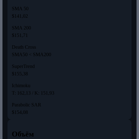
SMA 50
$141,02
SMA 200
$151,71
Death Cross
SMA50 < SMA200
SuperTrend
$155,38
Ichimoku
T: 162,13 / K: 151,93
Parabolic SAR
$154,08
Объём