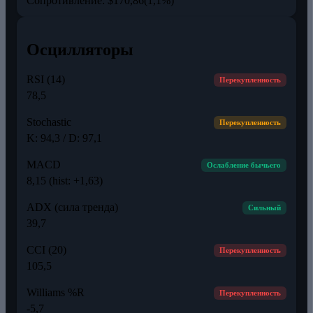
Сопротивление:
$170,86
(1,1%)
Осцилляторы
RSI (14)
Перекупленность
78,5
Stochastic
Перекупленность
K: 94,3 / D: 97,1
MACD
Ослабление бычьего
8,15 (hist: +1,63)
ADX (сила тренда)
Сильный
39,7
CCI (20)
Перекупленность
105,5
Williams %R
Перекупленность
-5,7