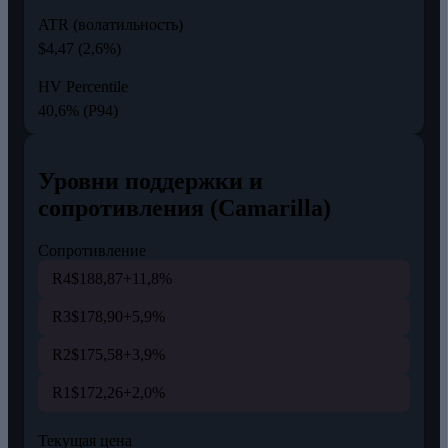
ATR (волатильность)
$4,47 (2,6%)
HV Percentile
40,6% (P94)
Уровни поддержки и
сопротивления (Camarilla)
Сопротивление
R4
$188,87
+11,8%
R3
$178,90
+5,9%
R2
$175,58
+3,9%
R1
$172,26
+2,0%
Текущая цена