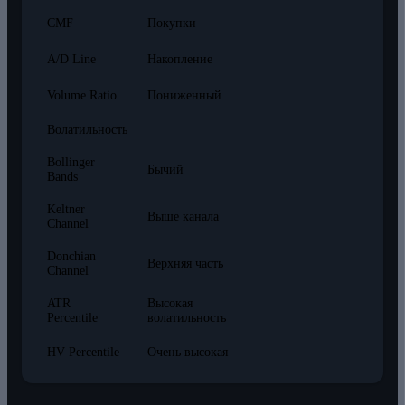
CMF
Покупки
A/D Line
Накопление
Volume Ratio
Пониженный
Волатильность
Bollinger
Бычий
Bands
Keltner
Выше канала
Channel
Donchian
Верхняя часть
Channel
ATR
Высокая
Percentile
волатильность
HV Percentile
Очень высокая