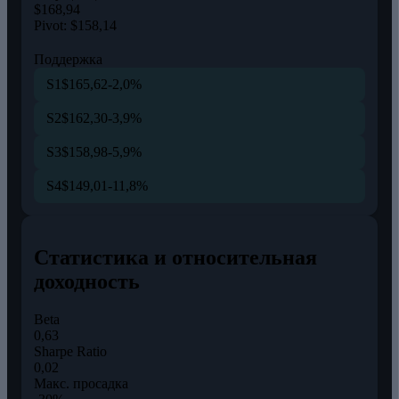
$168,94
Pivot:
$158,14
Поддержка
S1
$165,62
-2,0%
S2
$162,30
-3,9%
S3
$158,98
-5,9%
S4
$149,01
-11,8%
Статистика и относительная
доходность
Beta
0,63
Sharpe Ratio
0,02
Макс. просадка