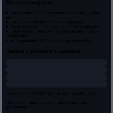
Частые вопросы
Какой общий сигнал теханализа по акциям Allegion
plc?
Какой сейчас тренд по акциям Allegion plc?
Перекуплены или перепроданы акции Allegion plc?
Какие уровни поддержки и сопротивления у акций
Allegion plc?
Что показывает MACD для акций Allegion plc?
Акции с похожей техникой
Аналитика ETPINVEST.RU ·
8 августа 2026 г., 05:40
Не является индивидуальной инвестиционной
рекомендацией