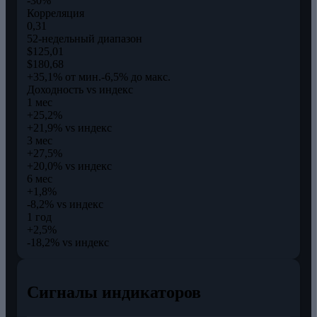
-30%
Корреляция
0,31
52-недельный диапазон
$125,01
$180,68
+35,1% от мин.
-6,5% до макс.
Доходность vs индекс
1 мес
+25,2%
+21,9% vs индекс
3 мес
+27,5%
+20,0% vs индекс
6 мес
+1,8%
-8,2% vs индекс
1 год
+2,5%
-18,2% vs индекс
Сигналы индикаторов