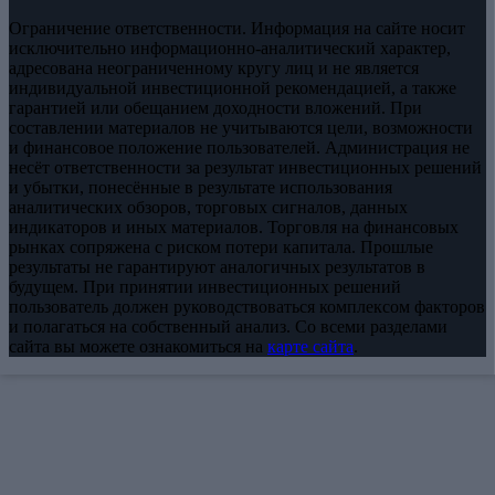
Ограничение ответственности. Информация на сайте носит
исключительно информационно-аналитический характер,
адресована неограниченному кругу лиц и не является
индивидуальной инвестиционной рекомендацией, а также
гарантией или обещанием доходности вложений. При
составлении материалов не учитываются цели, возможности
и финансовое положение пользователей. Администрация не
несёт ответственности за результат инвестиционных решений
и убытки, понесённые в результате использования
аналитических обзоров, торговых сигналов, данных
индикаторов и иных материалов. Торговля на финансовых
рынках сопряжена с риском потери капитала. Прошлые
результаты не гарантируют аналогичных результатов в
будущем. При принятии инвестиционных решений
пользователь должен руководствоваться комплексом факторов
и полагаться на собственный анализ. Со всеми разделами
сайта вы можете ознакомиться на
карте сайта
.