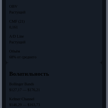
OBV
Растущий
CMF (21)
0,161
A/D Line
Растущий
Объём
68% от среднего
Волатильность
Bollinger Bands
$127,17 — $176,21
Keltner Channel
$146,29 — $163,73