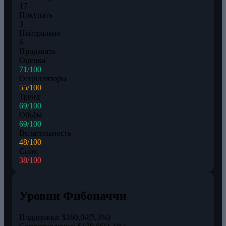
17
Покупать
3
Нейтрально
6
Продавать
Оценка
71/100
Осцилляторы
55/100
Тренд
69/100
Объём
69/100
Волатильность
48/100
Сила
38/100
Уровни Фибоначчи
Поддержка:
$160,04
(5,3%)