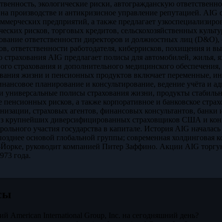
твенность, экологические риски, автогражданскую ответственнос
 на производстве и антикризисное управление репутацией. AI
оммерческих предприятий, а также предлагает узкоспециализиро
ческих рисков, торговых кредитов, сельскохозяйственных культу
хование ответственности директоров и должностных лиц (D&O),
ов, ответственности работодателя, киберрисков, похищения и в
о страхования AIG предлагает полисы для автомобилей, жилья, я
ого страхования и дополнительного медицинского обеспечения,
ования жизни и пенсионных продуктов включает переменные, и
нансовое планирование и консультирование, ведение учёта и 
и универсальные полисы страхования жизни, продукты стабиль
е пенсионных рисков, а также корпоративное и банковское стра
низации, страховых агентов, финансовых консультантов, банки 
з крупнейших диверсифицированных страховщиков США и конкурир
рольного участия государства в капитале. История AIG началась 
 позднее основой глобальной группы; современная холдинговая к
-Йорке, руководит компанией Питер Заффино. Акции AIG торгу
973 года.
сы
й American International Group, Inc. на сегодняшний день?