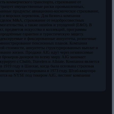
ть коммерческого транспорта, страхование от
G страхует имущественные риски промышленных,
ванные продукты: авиационно-космическое страхование,
р и морских перевозок. Для бизнеса компания
 сделок M&A, страхование от недобросовестных
ымогательства, а также ошибок и упущений (E&O). В
хт, предметов искусства и коллекций, программы
 продлённые гарантии и туристическую защиту.
ндексируемые и фиксированные аннуитеты, розничные
администрирование пенсионных планов. Компания
ной стоимости, аннуитеты структурированных выплат и
хование жизни. Продажи AIG идут через независимые
и брокеров-дилеров по всему миру. AIG занимает
ует с Chubb, Travelers и Allstate. Компания является
в 1919 году в Шанхае, когда была основана страховая
омпания зарегистрирована в 1973 году. Штаб-квартира
ются на NYSE под тикером AIG, листинг компании