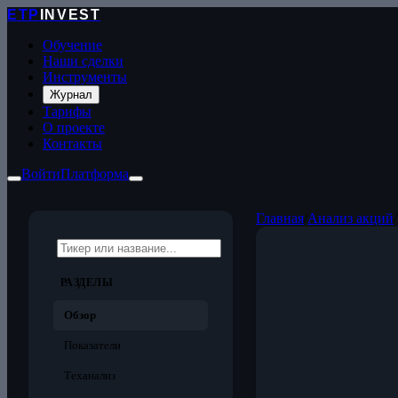
ETP
INVEST
Обучение
Наши сделки
Инструменты
Журнал
Тарифы
О проекте
Контакты
Войти
Платформа
Главная
/
Анализ акций
/
РАЗДЕЛЫ
Обзор
Показатели
Теханализ