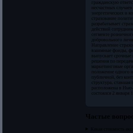
гражданскую ответс
несчастных случаев
энергетических и к
страхование полити
разрабатывает стра
действий сотрудник
сегменте розничног
добровольного личн
Направление страх
взаимные фонды, фи
выпускает срочные 
решения по передач
маркетинговые орга
положение одного и
публичной, без конт
структура, ставшая
расположена в Нью
состоялся 2 января 1
Частые вопро
Какая стоимость акци