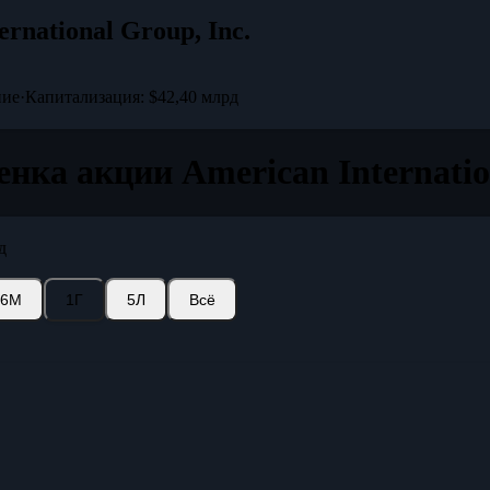
ernational Group, Inc.
ние
·
Капитализация: $42,40 млрд
енка акции American Internatio
д
6М
1Г
5Л
Всё