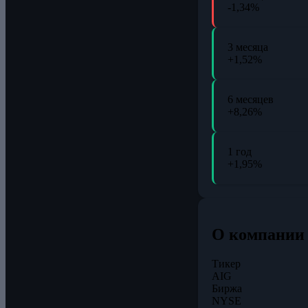
-1,34%
3 месяца
+1,52%
6 месяцев
+8,26%
1 год
+1,95%
О компании
Тикер
AIG
Биржа
NYSE