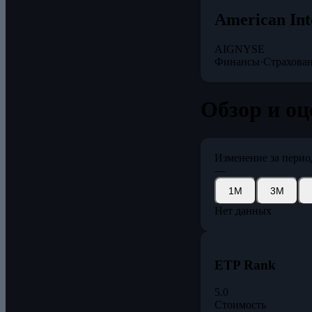
American Int
AIG
NYSE
Финансы
·
Страхова
Обзор и оц
Изменение за перио
—
1М
3М
Нет данных
ETP Rank
5.0
Стоимость