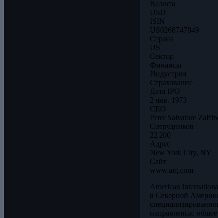
Валюта
USD
ISIN
US0268747849
Страна
US
Сектор
Финансы
Индустрия
Страхование
Дата IPO
2 янв. 1973
CEO
Peter Salvatore Zaffin
Сотрудников
22 200
Адрес
New York City, NY
Сайт
www.aig.com
American Internati
в Северной Америке
специализированног
направления: общее