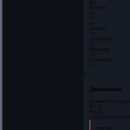
6.4
Качество
4.7
Рост
6.4
Техника
3.0
Дивиденды
7.3
Прогнозы
5.5
Сезонность
5.0
Динамика
Диапазон 52 недели
$71,25
$87,29
+12,2% от мин.
-8,4%
1 месяц