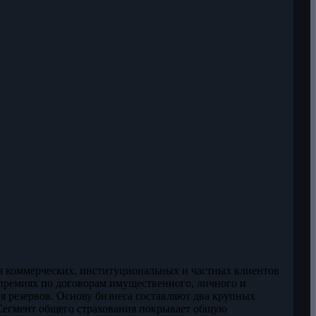
щая коммерческих, институциональных и частных клиентов
 премиях по договорам имущественного, личного и
я резервов. Основу бизнеса составляют два крупных
 Сегмент общего страхования покрывает общую