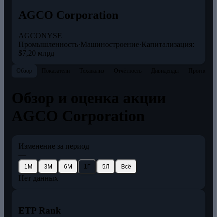
AGCO Corporation
AGCO
NYSE
Промышленность
·
Машиностроение
·
Капитализация:
$7,20 млрд
Обзор
Показатели
Теханализ
Отчётность
Дивиденды
Прогнозы
Обзор и оценка акции
AGCO Corporation
Изменение за период
—
1М
3М
6М
1Г
5Л
Всё
Нет данных
ETP Rank