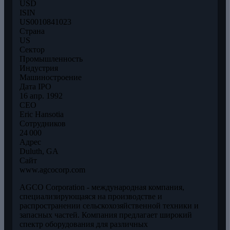
USD
ISIN
US0010841023
Страна
US
Сектор
Промышленность
Индустрия
Машиностроение
Дата IPO
16 апр. 1992
CEO
Eric Hansotia
Сотрудников
24 000
Адрес
Duluth, GA
Сайт
www.agcocorp.com
AGCO Corporation - международная компания,
специализирующаяся на производстве и
распространении сельскохозяйственной техники и
запасных частей. Компания предлагает широкий
спектр оборудования для различных