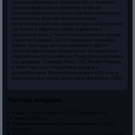
сельскохозяйственных потребностей: от тракторов
для растениеводства и обработки почвы до
специализированной техники для животноводства и
птицеводства. В ассортименте компании
представлены системы хранения зерна, оборудование
для посева и обработки семян, кормления и
содержания скота, а также техника для сбора урожая
и заготовки кормов. AGCO производит комбайны,
сеялки, тракторы, системы орошения и другое
сельскохозяйственное оборудование для различных
отраслей сельского хозяйства. Продукция реализуется
под брендами Challenger, Fendt, GSI, Massey Ferguson
и Valtra через сеть независимых дилеров и
дистрибьюторов. Компания основана в 1990 году и
располагается в городе Дулут, штат Джорджия, США.
Частые вопросы
Какая стоимость акций AGCO Corporation на
сегодняшний день?
Какая рыночная капитализация компании AGCO
Corporation?
На какой бирже торгуются акции AGCO Corporation?