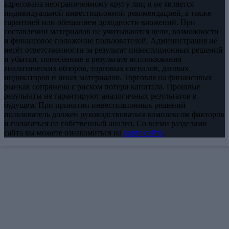
адресована неограниченному кругу лиц и не является
индивидуальной инвестиционной рекомендацией, а также
гарантией или обещанием доходности вложений. При
составлении материалов не учитываются цели, возможности
и финансовое положение пользователей. Администрация не
несёт ответственности за результат инвестиционных решений
и убытки, понесённые в результате использования
аналитических обзоров, торговых сигналов, данных
индикаторов и иных материалов. Торговля на финансовых
рынках сопряжена с риском потери капитала. Прошлые
результаты не гарантируют аналогичных результатов в
будущем. При принятии инвестиционных решений
пользователь должен руководствоваться комплексом факторов
и полагаться на собственный анализ. Со всеми разделами
сайта вы можете ознакомиться на
карте сайта
.