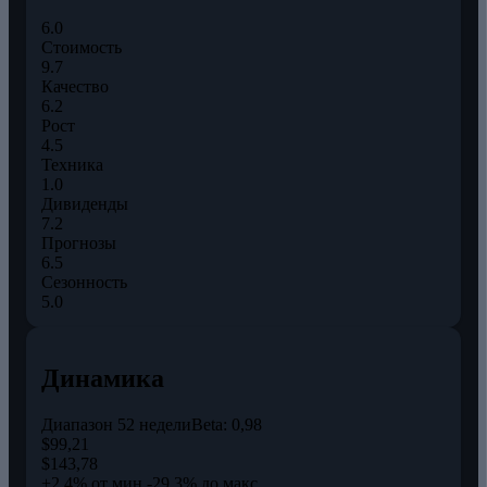
6.0
Стоимость
9.7
Качество
6.2
Рост
4.5
Техника
1.0
Дивиденды
7.2
Прогнозы
6.5
Сезонность
5.0
Динамика
Диапазон 52 недели
Beta:
0,98
$99,21
$143,78
+2,4% от мин.
-29,3% до макс.