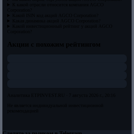
К какой отрасли относится компания AGCO
Corporation?
Какой ISIN код акций AGCO Corporation?
Какая динамика акций AGCO Corporation?
Какой инвестиционный рейтинг у акций AGCO
Corporation?
Акции с похожим рейтингом
Аналитика ETPINVEST.RU ·
7 августа 2026 г., 20:16
Не является индивидуальной инвестиционной
рекомендацией
Следите за рынком в Telegram