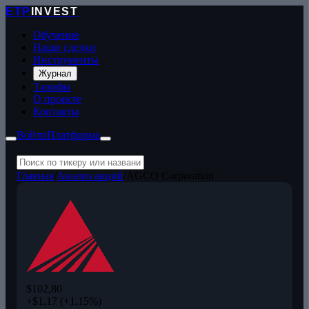
ETP
INVEST
Обучение
Наши сделки
Инструменты
Журнал
Тарифы
О проекте
Контакты
Войти
Платформа
Главная
/
Анализ акций
/
AGCO Corporation
$102,80
+$1,17 (+1,15%)