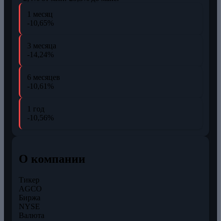
1 месяц
-10,65%
3 месяца
-14,24%
6 месяцев
-10,61%
1 год
-10,56%
О компании
Тикер
AGCO
Биржа
NYSE
Валюта