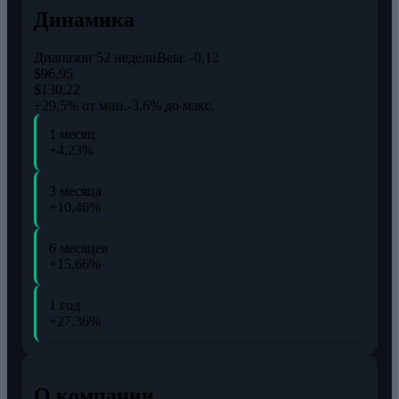
Динамика
Диапазон 52 недели
Beta:
-0,12
$96,95
$130,22
+29,5% от мин.
-3,6% до макс.
1 месяц
+4,23%
3 месяца
+10,46%
6 месяцев
+15,66%
1 год
+27,36%
О компании