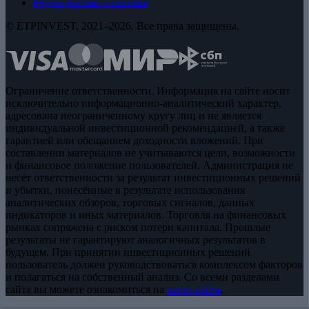
Редакционная политика
© ETPINVEST, 2021–2026. Все права защищены.
Ограничение ответственности. Информация на сайте носит
исключительно информационно-аналитический характер,
адресована неограниченному кругу лиц и не является
индивидуальной инвестиционной рекомендацией, а также
гарантией или обещанием доходности вложений. При
составлении материалов не учитываются цели, возможности
и финансовое положение пользователей. Администрация не
несёт ответственности за результат инвестиционных решений
и убытки, понесённые в результате использования
аналитических обзоров, торговых сигналов, данных
индикаторов и иных материалов. Торговля на финансовых
рынках сопряжена с риском потери капитала. Прошлые
результаты не гарантируют аналогичных результатов в
будущем. При принятии инвестиционных решений
пользователь должен руководствоваться комплексом факторов
и полагаться на собственный анализ. Со всеми разделами
сайта вы можете ознакомиться на
карте сайта
.