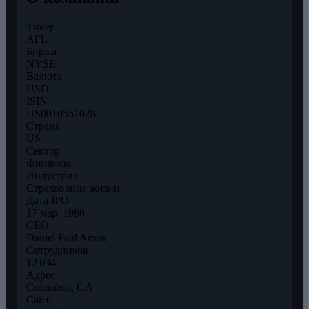
Тикер
AFL
Биржа
NYSE
Валюта
USD
ISIN
US0010551028
Страна
US
Сектор
Финансы
Индустрия
Страхование жизни
Дата IPO
17 мар. 1980
CEO
Daniel Paul Amos
Сотрудников
12 694
Адрес
Columbus, GA
Сайт