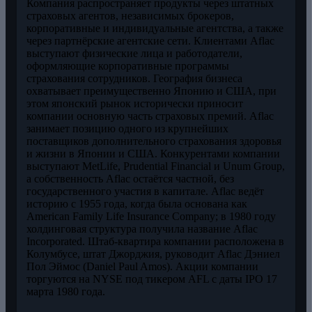
Компания распространяет продукты через штатных
страховых агентов, независимых брокеров,
корпоративные и индивидуальные агентства, а также
через партнёрские агентские сети. Клиентами Aflac
выступают физические лица и работодатели,
оформляющие корпоративные программы
страхования сотрудников. География бизнеса
охватывает преимущественно Японию и США, при
этом японский рынок исторически приносит
компании основную часть страховых премий. Aflac
занимает позицию одного из крупнейших
поставщиков дополнительного страхования здоровья
и жизни в Японии и США. Конкурентами компании
выступают MetLife, Prudential Financial и Unum Group,
а собственность Aflac остаётся частной, без
государственного участия в капитале. Aflac ведёт
историю с 1955 года, когда была основана как
American Family Life Insurance Company; в 1980 году
холдинговая структура получила название Aflac
Incorporated. Штаб-квартира компании расположена в
Колумбусе, штат Джорджия, руководит Aflac Дэниел
Пол Эймос (Daniel Paul Amos). Акции компании
торгуются на NYSE под тикером AFL с даты IPO 17
марта 1980 года.