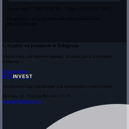
Аналитика ETPINVEST.RU ·
6 августа 2026 г., 18:02
Не является индивидуальной инвестиционной
рекомендацией
Следите за рынком в Telegram
Аналитика, настроение рынка, лидеры дня и ключевые
события.
Подписаться
ETP
INVEST
Аналитическая платформа для трейдеров и инвесторов
Москва, ул. Тимура Фрунзе, 11с33
contact@etpinvest.ru