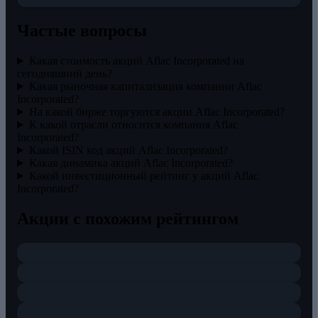
Частые вопросы
Какая стоимость акций Aflac Incorporated на
сегодняшний день?
Какая рыночная капитализация компании Aflac
Incorporated?
На какой бирже торгуются акции Aflac Incorporated?
К какой отрасли относится компания Aflac
Incorporated?
Какой ISIN код акций Aflac Incorporated?
Какая динамика акций Aflac Incorporated?
Какой инвестиционный рейтинг у акций Aflac
Incorporated?
Акции с похожим рейтингом