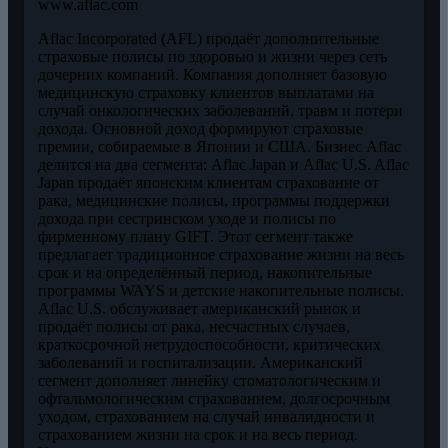
www.aflac.com
Aflac Incorporated (AFL) продаёт дополнительные
страховые полисы по здоровью и жизни через сеть
дочерних компаний. Компания дополняет базовую
медицинскую страховку клиентов выплатами на
случай онкологических заболеваний, травм и потери
дохода. Основной доход формируют страховые
премии, собираемые в Японии и США. Бизнес Aflac
делится на два сегмента: Aflac Japan и Aflac U.S. Aflac
Japan продаёт японским клиентам страхование от
рака, медицинские полисы, программы поддержки
дохода при сестринском уходе и полисы по
фирменному плану GIFT. Этот сегмент также
предлагает традиционное страхование жизни на весь
срок и на определённый период, накопительные
программы WAYS и детские накопительные полисы.
Aflac U.S. обслуживает американский рынок и
продаёт полисы от рака, несчастных случаев,
краткосрочной нетрудоспособности, критических
заболеваний и госпитализации. Американский
сегмент дополняет линейку стоматологическим и
офтальмологическим страхованием, долгосрочным
уходом, страхованием на случай инвалидности и
страхованием жизни на срок и на весь период.