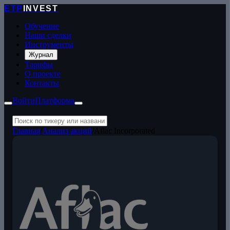
ETP
INVEST
Обучение
Наши сделки
Инструменты
Журнал
Тарифы
О проекте
Контакты
Войти
Платформа
Главная
/
Анализ акций
/
Aflac Incorporated