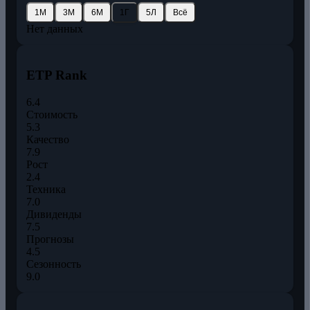
1М
3М
6М
1Г
5Л
Всё
Нет данных
ETP Rank
6.4
Стоимость
5.3
Качество
7.9
Рост
2.4
Техника
7.0
Дивиденды
7.5
Прогнозы
4.5
Сезонность
9.0