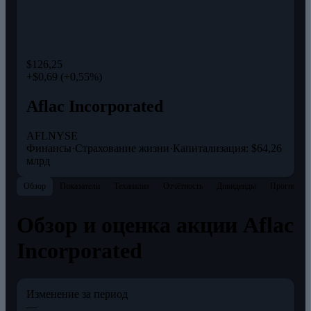
$126,25
+$0,69 (+0,55%)
Aflac Incorporated
AFL
NYSE
Финансы
·
Страхование жизни
·
Капитализация: $64,26
млрд
Обзор
Показатели
Теханализ
Отчётность
Дивиденды
Прогнозы
Обзор и оценка акции Aflac
Incorporated
Изменение за период
—