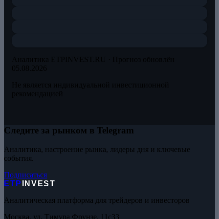
Аналитика ETPINVEST.RU ·
Прогноз обновлён
05.08.2026
Не является индивидуальной инвестиционной
рекомендацией
Следите за рынком в Telegram
Аналитика, настроение рынка, лидеры дня и ключевые
события.
Подписаться
ETP
INVEST
Аналитическая платформа для трейдеров и инвесторов
Москва, ул. Тимура Фрунзе, 11с33