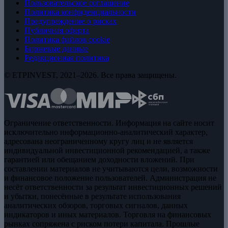
Пользовательское соглашение
Политика конфиденциальности
Предупреждение о рисках
Публичная оферта
Политика файлов cookie
Биржевые данные
Редакционная политика
© ETPINVEST, 2021–2026. Все права защищены.
Ограничение ответственности. Информация на сайте носит
исключительно информационно-аналитический характер,
адресована неограниченному кругу лиц и не является
индивидуальной инвестиционной рекомендацией, а также
гарантией или обещанием доходности вложений. При
составлении материалов не учитываются цели, возможности
и финансовое положение пользователей. Администрация не
несёт ответственности за результат инвестиционных решений
и убытки, понесённые в результате использования
аналитических обзоров, торговых сигналов, данных
индикаторов и иных материалов. Торговля на финансовых
рынках сопряжена с риском потери капитала. Прошлые