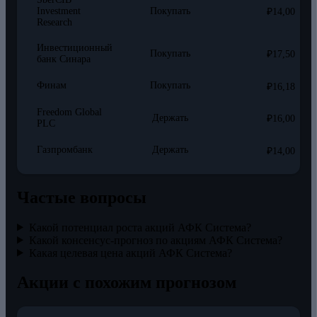
Investment
Покупать
₽14,00
Research
Инвестиционный
Покупать
₽17,50
банк Синара
Финам
Покупать
₽16,18
Freedom Global
Держать
₽16,00
PLC
Газпромбанк
Держать
₽14,00
Частые вопросы
Какой потенциал роста акций АФК Система?
Какой консенсус-прогноз по акциям АФК Система?
Какая целевая цена акций АФК Система?
Акции с похожим прогнозом