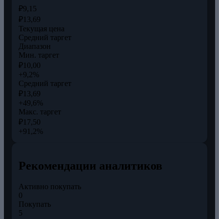
₽9,15
₽13,69
Текущая цена
Средний таргет
Диапазон
Мин. таргет
₽10,00
+9,2%
Средний таргет
₽13,69
+49,6%
Макс. таргет
₽17,50
+91,2%
Рекомендации аналитиков
Активно покупать
0
Покупать
5