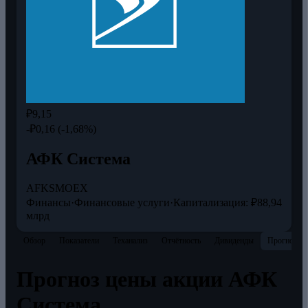
₽9,15
-₽0,16 (-1,68%)
АФК Система
AFKS
MOEX
Финансы
·
Финансовые услуги
·
Капитализация: ₽88,94
млрд
Обзор
Показатели
Теханализ
Отчётность
Дивиденды
Прогнозы
Прогноз цены акции АФК
Система