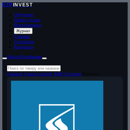
ETP
INVEST
Обучение
Наши сделки
Инструменты
Журнал
Тарифы
О проекте
Контакты
Войти
Платформа
Главная
/
Анализ акций
/
АФК Система
/
Прогноз