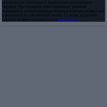
результаты не гарантируют аналогичных результатов в
будущем. При принятии инвестиционных решений
пользователь должен руководствоваться комплексом факторов
и полагаться на собственный анализ. Со всеми разделами
сайта вы можете ознакомиться на
карте сайта
.