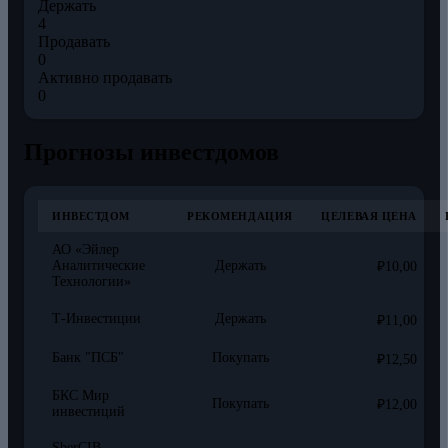
Держать
4
Продавать
0
Активно продавать
0
Прогнозы инвестдомов
ИНВЕСТДОМ
РЕКОМЕНДАЦИЯ
ЦЕЛЕВАЯ ЦЕНА
АО «Эйлер
Аналитические
Держать
₽10,00
Технологии»
Т-Инвестиции
Держать
₽11,00
Банк "ПСБ"
Покупать
₽12,50
БКС Мир
Покупать
₽12,00
инвестиций
SberCIB