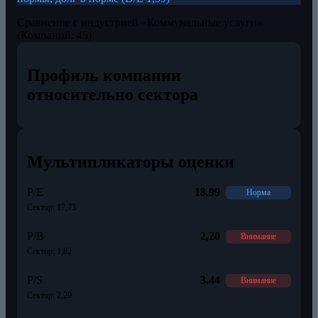
Сравнение с индустрией «Коммунальные услуги»
(Компаний: 45)
Профиль компании
относительно сектора
Мультипликаторы оценки
P/E
18,99
Норма
Сектор: 17,73
P/B
2,20
Внимание
Сектор: 1,82
P/S
3,44
Внимание
Сектор: 2,20