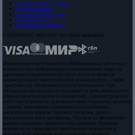
Предупреждение о рисках
Публичная оферта
Политика файлов cookie
Биржевые данные
Редакционная политика
© ETPINVEST, 2021–2026. Все права защищены.
Ограничение ответственности. Информация на сайте носит
исключительно информационно-аналитический характер,
адресована неограниченному кругу лиц и не является
индивидуальной инвестиционной рекомендацией, а также
гарантией или обещанием доходности вложений. При
составлении материалов не учитываются цели, возможности
и финансовое положение пользователей. Администрация не
несёт ответственности за результат инвестиционных решений
и убытки, понесённые в результате использования
аналитических обзоров, торговых сигналов, данных
индикаторов и иных материалов. Торговля на финансовых
рынках сопряжена с риском потери капитала. Прошлые
результаты не гарантируют аналогичных результатов в
будущем. При принятии инвестиционных решений