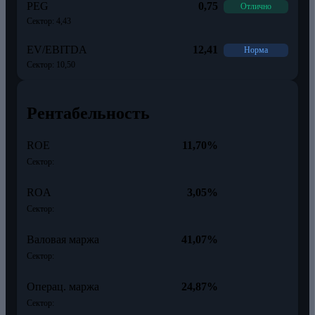
PEG
0,75
Отлично
Сектор: 4,43
EV/EBITDA
12,41
Норма
Сектор: 10,50
Рентабельность
ROE
11,70%
Сектор:
ROA
3,05%
Сектор:
Валовая маржа
41,07%
Сектор:
Операц. маржа
24,87%
Сектор: