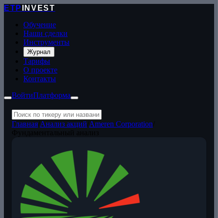
ETP
INVEST
Обучение
Наши сделки
Инструменты
Журнал
Тарифы
О проекте
Контакты
Войти
Платформа
Главная
/
Анализ акций
/
Ameren Corporation
/
Фундаментальный анализ