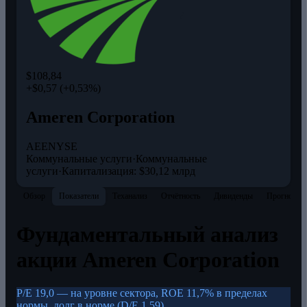
$108,84
+$0,57 (+0,53%)
Ameren Corporation
AEE
NYSE
Коммунальные услуги
·
Коммунальные
услуги
·
Капитализация: $30,12 млрд
Обзор
Показатели
Теханализ
Отчётность
Дивиденды
Прогнозы
Фундаментальный анализ
акции Ameren Corporation
P/E 19,0 — на уровне сектора, ROE 11,7% в пределах
нормы, долг в норме (D/E 1,59)