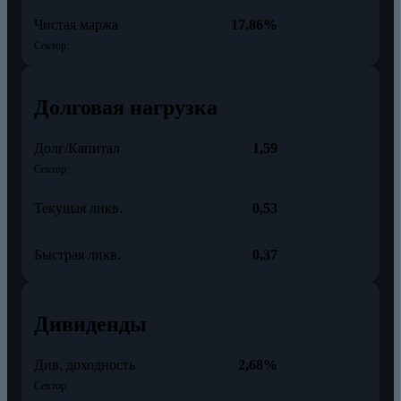
Чистая маржа
17,86%
Сектор:
Долговая нагрузка
Долг/Капитал
1,59
Сектор:
Текущая ликв.
0,53
Быстрая ликв.
0,37
Дивиденды
Див. доходность
2,68%
Сектор: