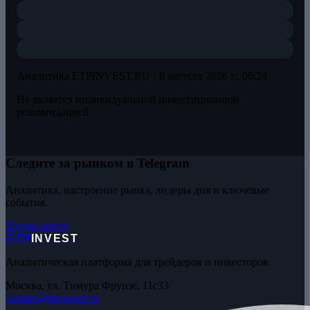
Аналитика ETPINVEST.RU ·
8 августа 2026 г., 06:24
Не является индивидуальной инвестиционной
рекомендацией
Следите за рынком в Telegram
Аналитика, настроение рынка, лидеры дня и ключевые
события.
Подписаться
ETP
INVEST
Аналитическая платформа для трейдеров и инвесторов
Москва, ул. Тимура Фрунзе, 11с33
contact@etpinvest.ru