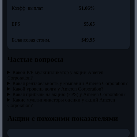
Коэфф. выплат
51,06%
EPS
$5,65
Балансовая стоим.
$49,95
Частые вопросы
Какой P/E мультипликатор у акций Ameren
Corporation?
Какая рентабельность у компании Ameren Corporation?
Какой уровень долга у Ameren Corporation?
Какая прибыль на акцию (EPS) у Ameren Corporation?
Какие мультипликаторы оценки у акций Ameren
Corporation?
Акции с похожими показателями