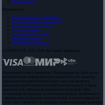
Криптовалюты
Юридическое
Пользовательское соглашение
Политика конфиденциальности
Предупреждение о рисках
Публичная оферта
Политика файлов cookie
Биржевые данные
Редакционная политика
© ETPINVEST, 2021–2026. Все права защищены.
Ограничение ответственности. Информация на сайте носит
исключительно информационно-аналитический характер,
адресована неограниченному кругу лиц и не является
индивидуальной инвестиционной рекомендацией, а также
гарантией или обещанием доходности вложений. При
составлении материалов не учитываются цели, возможности
и финансовое положение пользователей. Администрация не
несёт ответственности за результат инвестиционных решений