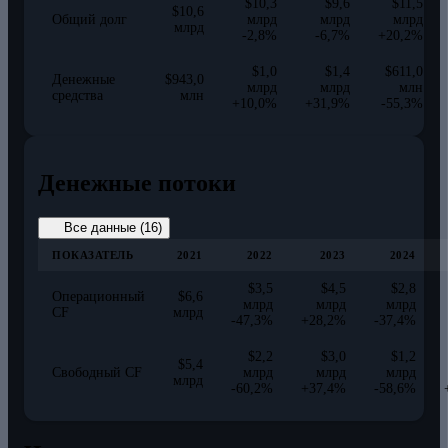
$10,3
$9,6
$11,5
$10,6
Общий долг
млрд
млрд
млрд
млрд
-2,8%
-6,7%
+20,2%
$1,0
$1,4
$611,0
Денежные
$943,0
млрд
млрд
млн
средства
млн
+10,0%
+31,9%
-55,3%
Денежные потоки
Все данные (16)
ПОКАЗАТЕЛЬ
2021
2022
2023
2024
$3,5
$4,5
$2,8
Операционный
$6,6
млрд
млрд
млрд
CF
млрд
-47,3%
+28,2%
-37,4%
$2,2
$3,0
$1,2
$5,4
Свободный CF
млрд
млрд
млрд
млрд
-60,2%
+37,4%
-58,6%