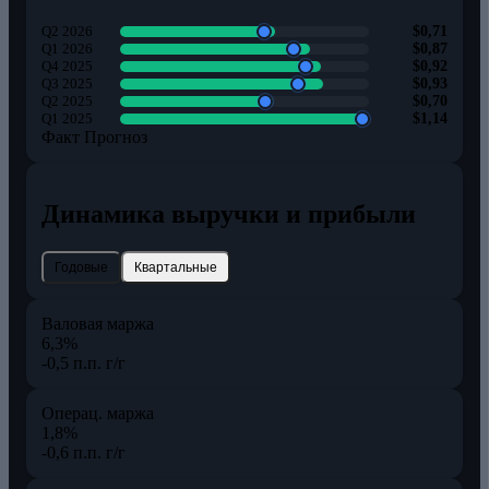
Q2 2026
$0,71
Q1 2026
$0,87
Q4 2025
$0,92
Q3 2025
$0,93
Q2 2025
$0,70
Q1 2025
$1,14
Факт
Прогноз
Динамика выручки и прибыли
Годовые
Квартальные
Валовая маржа
6,3%
-0,5 п.п. г/г
Операц. маржа
1,8%
-0,6 п.п. г/г