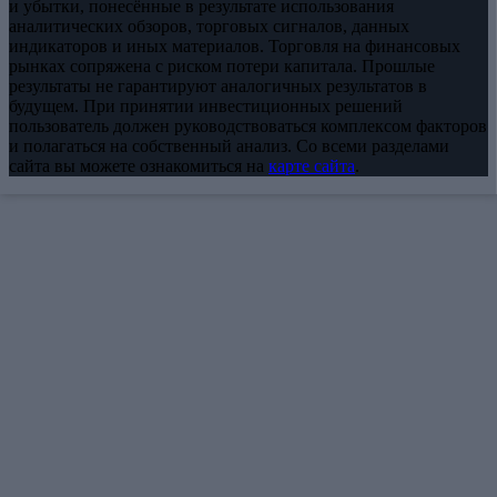
и убытки, понесённые в результате использования
аналитических обзоров, торговых сигналов, данных
индикаторов и иных материалов. Торговля на финансовых
рынках сопряжена с риском потери капитала. Прошлые
результаты не гарантируют аналогичных результатов в
будущем. При принятии инвестиционных решений
пользователь должен руководствоваться комплексом факторов
и полагаться на собственный анализ. Со всеми разделами
сайта вы можете ознакомиться на
карте сайта
.