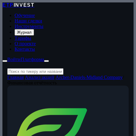
ETP
INVEST
Обучение
Наши сделки
Инструменты
Журнал
Тарифы
О проекте
Контакты
Войти
Платформа
Главная
/
Анализ акций
/
Archer-Daniels-Midland Company
/
Финансовая отчётность