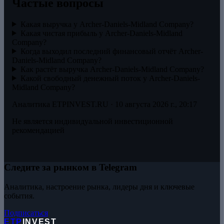
Частые вопросы
Какая выручка у Archer-Daniels-Midland Company?
Какая чистая прибыль у Archer-Daniels-Midland
Company?
Когда выходил последний финансовый отчёт Archer-
Daniels-Midland Company?
Как растёт выручка Archer-Daniels-Midland Company?
Какой свободный денежный поток у Archer-Daniels-
Midland Company?
Аналитика ETPINVEST.RU ·
10 августа 2026 г., 20:17
Не является индивидуальной инвестиционной
рекомендацией
Следите за рынком в Telegram
Аналитика, настроение рынка, лидеры дня и ключевые
события.
Подписаться
ETP
INVEST