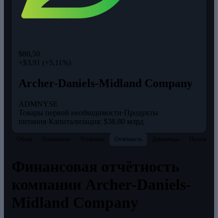
$80,50
+$3,91 (+5,11%)
Archer-Daniels-Midland Company
ADM
NYSE
Товары первой необходимости
·
Продукты
питания
·
Капитализация: $38,80 млрд
Обзор
Показатели
Теханализ
Отчётность
Дивиденды
Прогнозы
Финансовая отчётность
компании Archer-Daniels-
Midland Company