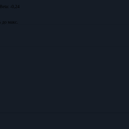
Beta:
-0,24
 до макс.