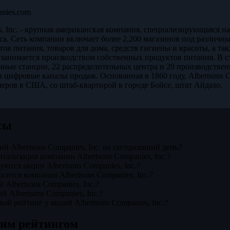
anies.com
es, Inc. - крупная американская компания, специализирующаяся 
са. Сеть компании включает более 2,200 магазинов под разл
тов питания, товаров для дома, средств гигиены и красоты, а т
занимается производством собственных продуктов питания. В стр
очные станции, 22 распределительных центра и 20 производстве
и цифровые каналы продаж. Основанная в 1860 году, Albertsons 
еров в США, со штаб-квартирой в городе Бойсе, штат Айдахо.
сы
ий Albertsons Companies, Inc. на сегодняшний день?
тализация компании Albertsons Companies, Inc.?
уются акции Albertsons Companies, Inc.?
сится компания Albertsons Companies, Inc.?
 Albertsons Companies, Inc.?
 Albertsons Companies, Inc.?
й рейтинг у акций Albertsons Companies, Inc.?
жим рейтингом