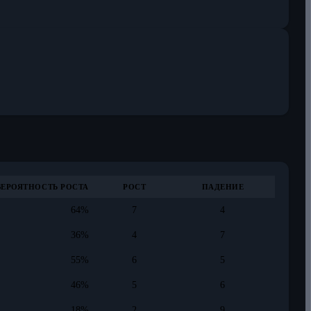
ВЕРОЯТНОСТЬ РОСТА
РОСТ
ПАДЕНИЕ
64%
7
4
36%
4
7
55%
6
5
46%
5
6
18%
2
9