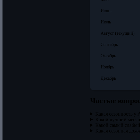
Июнь
Июль
Август
(текущий)
Сентябрь
Октябрь
Ноябрь
Декабрь
Частые вопро
Какая сезонность у 
Какой лучший месяц
Какой самый слабый
Какая сезонная дохо