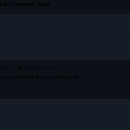
ей сезонностью
T.RU ·
7 августа 2026 г., 21:18
альной инвестиционной рекомендацией
.