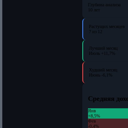
Глубина анализа
10 лет
Растущих месяцев
7 из 12
Лучший месяц
Июль
+11,7%
Худший месяц
Июнь
-6,1%
Средняя дох
Янв
+8,5%
Фев
-0,4%