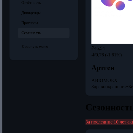
Отчётность
Дивиденды
Прогнозы
Сезонность
Свернуть меню
₽46,54
-₽0,76 (-1,61%)
Артген
ABIO
MOEX
Здравоохранение
·
Б
Сезонност
За последние 10 лет а