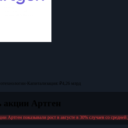
иотехнологии
·
Капитализация: ₽4,26 млрд
ь акции Артген
кции Артген показывали рост в августе в 30% случаев со средней