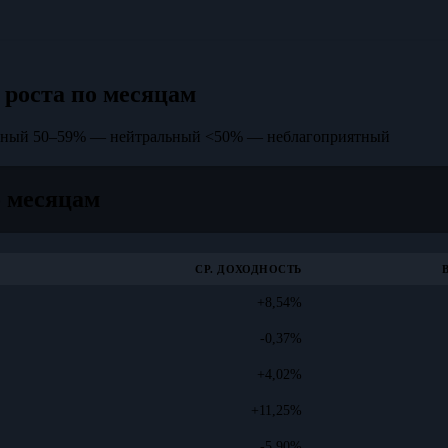
 роста по месяцам
тный
50–59% — нейтральный
<50% — неблагоприятный
о месяцам
СР. ДОХОДНОСТЬ
+8,54%
-0,37%
+4,02%
+11,25%
-5,90%