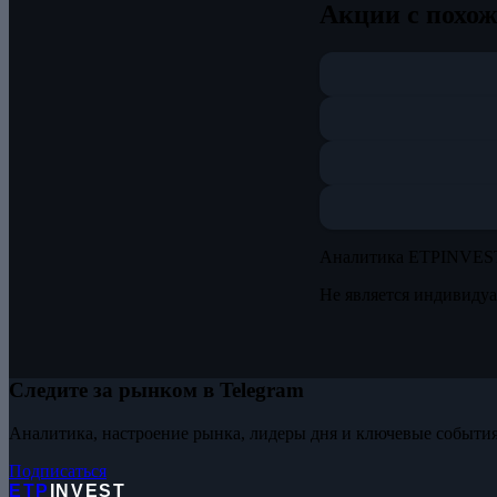
Акции с похож
Аналитика ETPINVES
Не является индивиду
Следите за рынком в Telegram
Аналитика, настроение рынка, лидеры дня и ключевые события
Подписаться
ETP
INVEST