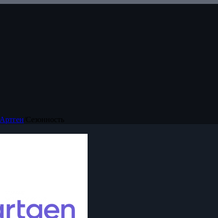
Артген
/
Сезонность