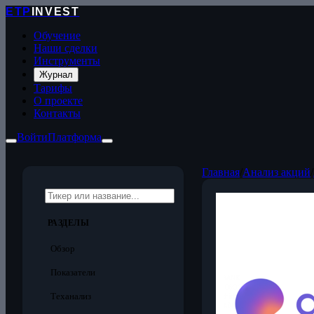
ETP
INVEST
Обучение
Наши сделки
Инструменты
Журнал
Тарифы
О проекте
Контакты
Войти
Платформа
Главная
/
Анализ акций
/
РАЗДЕЛЫ
Обзор
Показатели
Теханализ