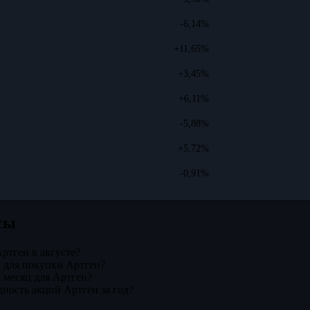
-6,14%
+11,65%
+3,45%
+6,11%
-5,88%
+5,72%
-0,91%
сы
Артген в августе?
 для покупки Артген?
 месяц для Артген?
дность акций Артген за год?