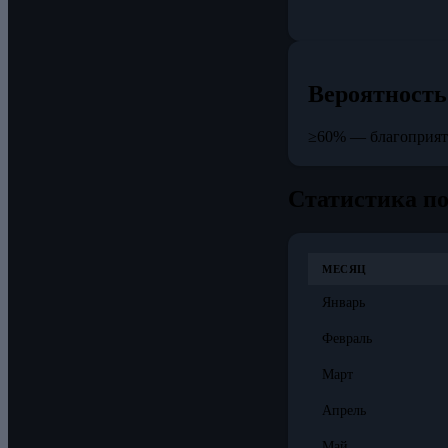
Вероятность
≥60% — благоприя
Статистика п
МЕСЯЦ
Январь
Февраль
Март
Апрель
Май