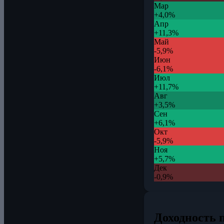
Мар
+4,0%
Апр
+11,3%
Май
-5,9%
Июн
-6,1%
Июл
+11,7%
Авг
+3,5%
Сен
+6,1%
Окт
-5,9%
Ноя
+5,7%
Дек
-0,9%
Доходность п