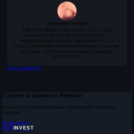
Дмитрий Семенов
Торгую на финансовых рынках с 2012 года.
Аналитик FxPro Group Ltd (2012–2014) —
международный брокер с лицензиями FCA и
CySEC. Разработал собственную торговую систему
на основе структурного анализа. Основатель
ETPINVEST.
Proof of Stake
QE
Следите за рынком в Telegram
Аналитика, настроение рынка, лидеры дня и ключевые
события.
Подписаться
ETP
INVEST