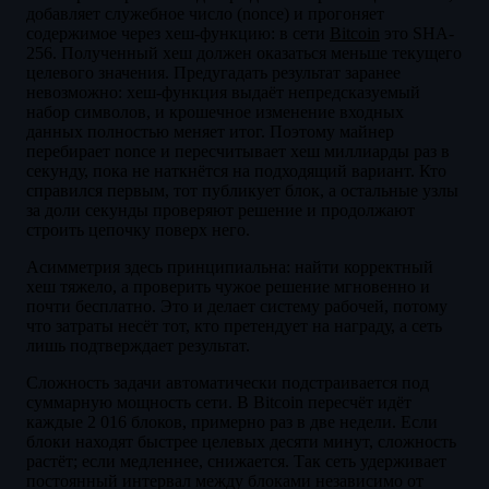
добавляет служебное число (nonce) и прогоняет
содержимое через хеш-функцию: в сети
Bitcoin
это SHA-
256. Полученный хеш должен оказаться меньше текущего
целевого значения. Предугадать результат заранее
невозможно: хеш-функция выдаёт непредсказуемый
набор символов, и крошечное изменение входных
данных полностью меняет итог. Поэтому майнер
перебирает nonce и пересчитывает хеш миллиарды раз в
секунду, пока не наткнётся на подходящий вариант. Кто
справился первым, тот публикует блок, а остальные узлы
за доли секунды проверяют решение и продолжают
строить цепочку поверх него.
Асимметрия здесь принципиальна: найти корректный
хеш тяжело, а проверить чужое решение мгновенно и
почти бесплатно. Это и делает систему рабочей, потому
что затраты несёт тот, кто претендует на награду, а сеть
лишь подтверждает результат.
Сложность задачи автоматически подстраивается под
суммарную мощность сети. В Bitcoin пересчёт идёт
каждые 2 016 блоков, примерно раз в две недели. Если
блоки находят быстрее целевых десяти минут, сложность
растёт; если медленнее, снижается. Так сеть удерживает
постоянный интервал между блоками независимо от