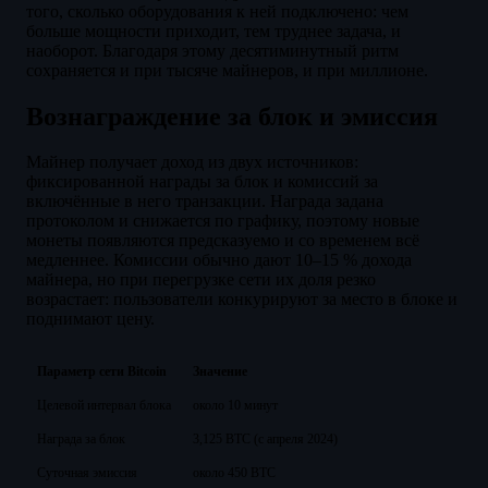
того, сколько оборудования к ней подключено: чем
больше мощности приходит, тем труднее задача, и
наоборот. Благодаря этому десятиминутный ритм
сохраняется и при тысяче майнеров, и при миллионе.
Вознаграждение за блок и эмиссия
Майнер получает доход из двух источников:
фиксированной награды за блок и комиссий за
включённые в него транзакции. Награда задана
протоколом и снижается по графику, поэтому новые
монеты появляются предсказуемо и со временем всё
медленнее. Комиссии обычно дают 10–15 % дохода
майнера, но при перегрузке сети их доля резко
возрастает: пользователи конкурируют за место в блоке и
поднимают цену.
Параметр сети Bitcoin
Значение
Целевой интервал блока
около 10 минут
Награда за блок
3,125 BTC (с апреля 2024)
Суточная эмиссия
около 450 BTC