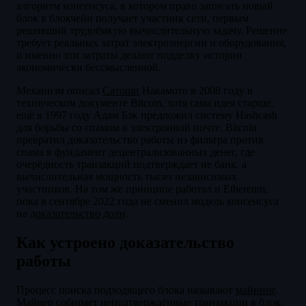
алгоритм консенсуса, в котором право записать новый
блок в блокчейн получает участник сети, первым
решивший трудоёмкую вычислительную задачу. Решение
требует реальных затрат электроэнергии и оборудования,
и именно эти затраты делают подделку истории
экономически бессмысленной.
Механизм описал
Сатоши
Накамото в 2008 году в
техническом документе Bitcoin, хотя сама идея старше:
ещё в 1997 году Адам Бэк предложил систему Hashcash
для борьбы со спамом в электронной почте. Bitcoin
превратил доказательство работы из фильтра против
спама в фундамент децентрализованных денег, где
очерёдность транзакций подтверждает не банк, а
вычислительная мощность тысяч независимых
участников. На том же принципе работал и Ethereum,
пока в сентябре 2022 года не сменил модель консенсуса
на
доказательство доли
.
Как устроено доказательство
работы
Процесс поиска подходящего блока называют
майнинг
.
Майнер собирает неподтверждённые транзакции в блок,