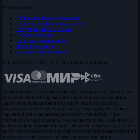
Юридическое
Пользовательское соглашение
Политика конфиденциальности
Предупреждение о рисках
Публичная оферта
Политика файлов cookie
Биржевые данные
Редакционная политика
© ETPINVEST, 2021–2026. Все права защищены.
Ограничение ответственности. Информация на сайте носит
исключительно информационно-аналитический характер,
адресована неограниченному кругу лиц и не является
индивидуальной инвестиционной рекомендацией, а также
гарантией или обещанием доходности вложений. При
составлении материалов не учитываются цели, возможности
и финансовое положение пользователей. Администрация не
несёт ответственности за результат инвестиционных решений
и убытки, понесённые в результате использования