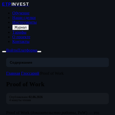
ETP
INVEST
Обучение
Наши сделки
Инструменты
Журнал
Тарифы
О проекте
Контакты
Войти
Платформа
Содержание
Главная
/
Глоссарий
/
Proof of Work
Proof of Work
Опубликовано:
02.06.2026
4 минуты чтения
Proof of Work (
доказательство работы
, PoW) — это