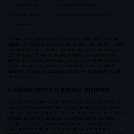
Снижение награды
вдвое каждые 210 000 блоков
Следующее снижение
ожидается в апреле 2028, до 1,5625 BTC
Предельная эмиссия
21 млн BTC
Снижение награды вдвое примерно раз в четыре года
называют
халвинг
. К 2026 году добыто свыше 95 % всех
биткоинов, а оставшиеся будут выпускаться вплоть до
2140 года всё более мелкими долями. Когда эмиссия
завершится, единственным доходом майнеров останутся
комиссии за транзакции, и устойчивость сети начнёт
зависеть от того, насколько активно её используют для
платежей.
Слабые места и расход энергии
Защита PoW держится на стоимости. Чтобы переписать
уже подтверждённые транзакции, нападающему нужно
обогнать по мощности всю остальную сеть, а это требует
столько же оборудования и электроэнергии, сколько
тратят все честные майнеры вместе взятые. Пока
большинство мощности принадлежит участникам,