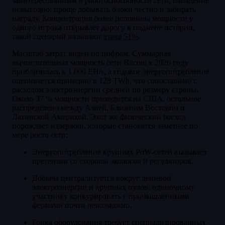
заинтересованным в работоспособности сети, нападение
невыгодно: проще добывать блоки честно и забирать
награду. Концентрация более половины мощности у
одного игрока открывает дорогу к подмене истории;
такой сценарий называют
атака 51%
.
Масштаб затрат виден по цифрам. Суммарная
вычислительная мощность сети Bitcoin к 2026 году
приблизилась к 1 000 EH/s, а годовое энергопотребление
оценивается примерно в 128 TWh, что сопоставимо с
расходом электроэнергии средней по размеру страны.
Около 37 % мощности приходится на США, остальное
распределено между Азией, Ближним Востоком и
Латинской Америкой. Этот же физический расход
порождает издержки, которые становятся заметнее по
мере роста сети:
Энергопотребление крупных PoW-сетей вызывает
претензии со стороны экологов и регуляторов.
Добыча централизуется вокруг дешёвой
электроэнергии и крупных пулов: одиночному
участнику конкурировать с промышленными
фермами почти невозможно.
Гонка оборудования требует специализированных