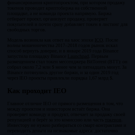
финансирования криптопроектом, при котором продажу
токенов проводит криптобиржа на собственной
площадке, а не команда проекта напрямую. Биржа
отбирает проект, организует продажу, проверяет
покупателей и почти сразу добавляет токен в листинг для
свободных торгов.
Модель возникла как ответ на хаос эпохи
ICO
. После
волны мошенничества 2017–2018 годов рынок искал
способ вернуть доверие, и в январе 2019 года Binance
запустила площадку Binance
Launchpad
. Первым
размещением стал токен мессенджера BitTorrent (BTT): он
собрал около 7,2 млн $ менее чем за пятнадцать минут. За
Binance потянулись другие биржи, и за один 2019 год
через IEO проекты привлекли порядка 1,67 млрд $.
Как проходит IEO
Главное отличие IEO от прямого размещения в том, что
между проектом и инвестором встаёт биржа. Она
проверяет команду и продукт, отвечает за продажу своей
репутацией и берёт за это комиссию или часть
токенов
.
Инвестору не нужно разбираться со смарт-контрактами и
переводить деньги на незнакомые адреса: достаточно