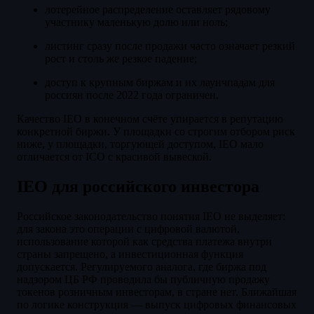
лотерейное распределение оставляет рядовому
участнику маленькую долю или ноль;
листинг сразу после продажи часто означает резкий
рост и столь же резкое падение;
доступ к крупным биржам и их лаунчпадам для
россиян после 2022 года ограничен.
Качество IEO в конечном счёте упирается в репутацию
конкретной биржи. У площадки со строгим отбором риск
ниже, у площадки, торгующей доступом, IEO мало
отличается от ICO с красивой вывеской.
IEO для российского инвестора
Российское законодательство понятия IEO не выделяет:
для закона это операции с цифровой валютой,
использование которой как средства платежа внутри
страны запрещено, а инвестиционная функция
допускается. Регулируемого аналога, где биржа под
надзором ЦБ РФ проводила бы публичную продажу
токенов розничным инвесторам, в стране нет. Ближайшая
по логике конструкция — выпуск цифровых финансовых