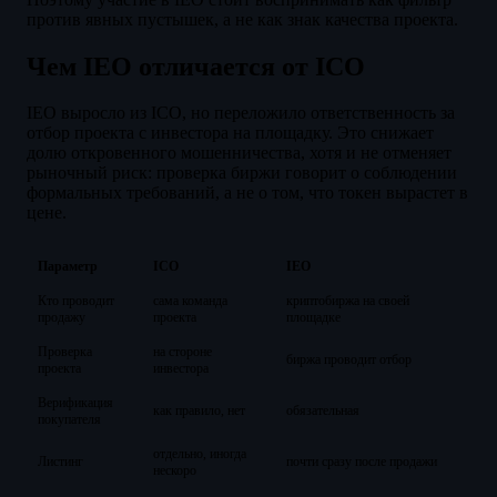
против явных пустышек, а не как знак качества проекта.
Чем IEO отличается от ICO
IEO выросло из ICO, но переложило ответственность за
отбор проекта с инвестора на площадку. Это снижает
долю откровенного мошенничества, хотя и не отменяет
рыночный риск: проверка биржи говорит о соблюдении
формальных требований, а не о том, что токен вырастет в
цене.
Параметр
ICO
IEO
Кто проводит
сама команда
криптобиржа на своей
продажу
проекта
площадке
Проверка
на стороне
биржа проводит отбор
проекта
инвестора
Верификация
как правило, нет
обязательная
покупателя
отдельно, иногда
Листинг
почти сразу после продажи
нескоро