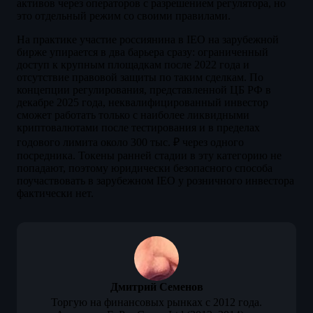
активов через операторов с разрешением регулятора, но
это отдельный режим со своими правилами.
На практике участие россиянина в IEO на зарубежной
бирже упирается в два барьера сразу: ограниченный
доступ к крупным площадкам после 2022 года и
отсутствие правовой защиты по таким сделкам. По
концепции регулирования, представленной ЦБ РФ в
декабре 2025 года, неквалифицированный инвестор
сможет работать только с наиболее ликвидными
криптовалютами после тестирования и в пределах
годового лимита около 300 тыс. ₽ через одного
посредника. Токены ранней стадии в эту категорию не
попадают, поэтому юридически безопасного способа
поучаствовать в зарубежном IEO у розничного инвестора
фактически нет.
Дмитрий Семенов
Торгую на финансовых рынках с 2012 года.