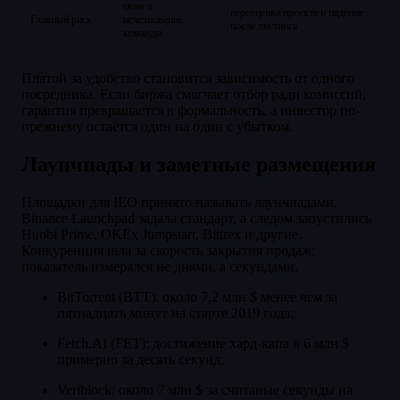
скам и
переоценка проекта и падение
Главный риск
исчезновение
после листинга
команды
Платой за удобство становится зависимость от одного
посредника. Если биржа смягчает отбор ради комиссий,
гарантия превращается в формальность, а инвестор по-
прежнему остаётся один на один с убытком.
Лаунчпады и заметные размещения
Площадки для IEO принято называть лаунчпадами.
Binance Launchpad задала стандарт, а следом запустились
Huobi Prime, OKEx Jumpstart, Bittrex и другие.
Конкуренция шла за скорость закрытия продаж:
показатель измерялся не днями, а секундами.
BitTorrent (BTT): около 7,2 млн $ менее чем за
пятнадцать минут на старте 2019 года;
Fetch.AI (FET): достижение хард-капа в 6 млн $
примерно за десять секунд;
Veriblock: около 7 млн $ за считаные секунды на