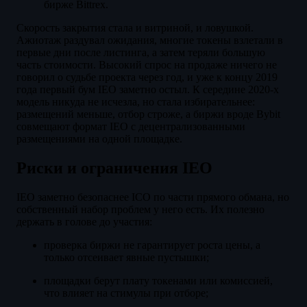
бирже Bittrex.
Скорость закрытия стала и витриной, и ловушкой.
Ажиотаж раздувал ожидания, многие токены взлетали в
первые дни после листинга, а затем теряли большую
часть стоимости. Высокий спрос на продаже ничего не
говорил о судьбе проекта через год, и уже к концу 2019
года первый бум IEO заметно остыл. К середине 2020-х
модель никуда не исчезла, но стала избирательнее:
размещений меньше, отбор строже, а биржи вроде Bybit
совмещают формат IEO с децентрализованными
размещениями на одной площадке.
Риски и ограничения IEO
IEO заметно безопаснее ICO по части прямого обмана, но
собственный набор проблем у него есть. Их полезно
держать в голове до участия:
проверка биржи не гарантирует роста цены, а
только отсеивает явные пустышки;
площадки берут плату токенами или комиссией,
что влияет на стимулы при отборе;