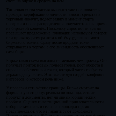
счёта на бирже и средств на нём.
Типичная схема участия выглядит так: пользователь
проходит верификацию личности, вносит средства в
торговый аккаунт, подаёт заявку в момент старта
продажи и после распределения получает токены прямо
на биржевой кошелёк. Поскольку спрос почти всегда
превышает предложение, площадки используют лотереи
или привязку размера лота к объёму удерживаемого
биржевого токена. Сразу после продажи токен
открывается к торгам, а его ликвидность обеспечивает
сама биржа.
Бирже такая схема выгодна не меньше, чем проекту. Она
получает приток новых пользователей, рост оборота и
спрос на собственный токен, который часто требуется
держать для участия. Этот же стимул создаёт конфликт
интересов, о котором речь ниже.
У проверки есть чёткие границы. Биржа смотрит на
формальную сторону: реальна ли команда, есть ли
продукт и документы, нет ли явных юридических
проблем. Оценку инвестиционной привлекательности
отбор не заменяет, и сильные площадки прямо
предупреждают, что не гарантируют доходность.
Поэтому участие в IEO стоит воспринимать как фильтр