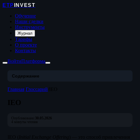
ETP
INVEST
Обучение
Наши сделки
Инструменты
Журнал
Тарифы
О проекте
Контакты
Войти
Платформа
Содержание
Главная
/
Глоссарий
/
IEO
IEO
Опубликовано:
30.05.2026
4 минуты чтения
IEO (
Initial Exchange Offering
) — это способ привлечения