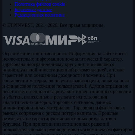
Политика файлов cookie
Биржевые данные
Редакционная политика
© ETPINVEST, 2021–2026. Все права защищены.
Ограничение ответственности. Информация на сайте носит
исключительно информационно-аналитический характер,
адресована неограниченному кругу лиц и не является
индивидуальной инвестиционной рекомендацией, а также
гарантией или обещанием доходности вложений. При
составлении материалов не учитываются цели, возможности
и финансовое положение пользователей. Администрация не
несёт ответственности за результат инвестиционных решений
и убытки, понесённые в результате использования
аналитических обзоров, торговых сигналов, данных
индикаторов и иных материалов. Торговля на финансовых
рынках сопряжена с риском потери капитала. Прошлые
результаты не гарантируют аналогичных результатов в
будущем. При принятии инвестиционных решений
пользователь должен руководствоваться комплексом факторов
и полагаться на собственный анализ. Со всеми разделами