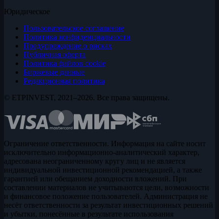
Юридическое
Пользовательское соглашение
Политика конфиденциальности
Предупреждение о рисках
Публичная оферта
Политика файлов cookie
Биржевые данные
Редакционная политика
© ETPINVEST, 2021–2026. Все права защищены.
Ограничение ответственности. Информация на сайте носит
исключительно информационно-аналитический характер,
адресована неограниченному кругу лиц и не является
индивидуальной инвестиционной рекомендацией, а также
гарантией или обещанием доходности вложений. При
составлении материалов не учитываются цели, возможности
и финансовое положение пользователей. Администрация не
несёт ответственности за результат инвестиционных решений
и убытки, понесённые в результате использования