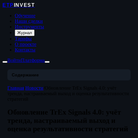
ETP
INVEST
Обучение
Наши сделки
Инструменты
Журнал
Тарифы
О проекте
Контакты
Войти
Платформа
Содержание
Главная
/
Новости
/
Обновление TrEx Signals 4.0: учёт
тренда, настраиваемый выход и оценка результативности
стратегий
Обновление TrEx Signals 4.0: учёт
тренда, настраиваемый выход и
оценка результативности стратегий