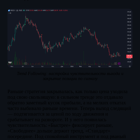
Trend Following: настройка чувствительности выхода и
закрытие позиции по сигналу
Раньше стратегия закрывалась, как только цена уходила
под свою скользящую: в сильном тренде это отдавало
обратно заметный кусок прибыли, а на мелких откатах
часто выбивало раньше времени. Теперь выход следящий
— подтягивается за ценой по ходу движения и
срабатывает на развороте. И у него появилась
чувствительность: «Быстрее» фиксирует раньше,
«Свободнее» дольше держит тренд, «Стандарт»
посередине. Под спокойный инструмент и под рваный