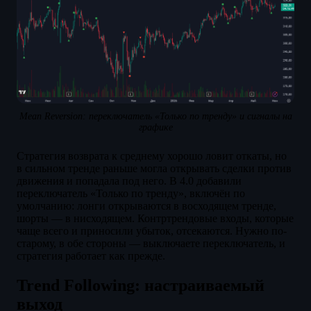
Mean Reversion: переключатель «Только по тренду» и сигналы на
графике
Стратегия возврата к среднему хорошо ловит откаты, но
в сильном тренде раньше могла открывать сделки против
движения и попадала под него. В 4.0 добавили
переключатель «Только по тренду», включён по
умолчанию: лонги открываются в восходящем тренде,
шорты — в нисходящем. Контртрендовые входы, которые
чаще всего и приносили убыток, отсекаются. Нужно по-
старому, в обе стороны — выключаете переключатель, и
стратегия работает как прежде.
Trend Following: настраиваемый
выход