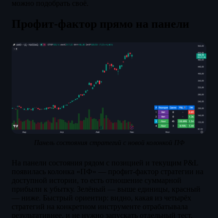
можно подобрать своё.
Профит-фактор прямо на панели
Панель состояния стратегий с новой колонкой ПФ
На панели состояния рядом с позицией и текущим P&L
появилась колонка «ПФ» — профит-фактор стратегии на
доступной истории, то есть отношение суммарной
прибыли к убытку. Зелёный — выше единицы, красный
— ниже. Быстрый ориентир: видно, какая из четырёх
стратегий на конкретном инструменте отрабатывала
результативнее, и не нужно запускать отдельный тест,