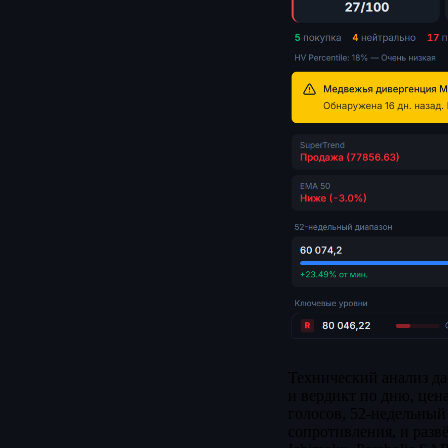
Технический анализ да
и вердикт по дню, цен
голосов, 52-недельны
сопротивления, и разв