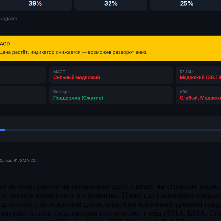
ёт полный разбор на выбранную дату. Сверху на странице расп
а и четыре компонента в процентах. Ниже идут ключевые индик
й диапазон с положением цены, кластеры ключевых уровней под
ёрнутый список индикаторов по группам: тренд (SMA, EMA, Cros