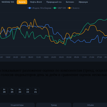
 показывают разложение оценки по компонентам (тренд, осцилл
с голосов индикаторов день за днём и сравнение оценок несколь