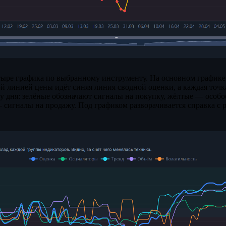
тыре графика по выбранному инструменту. На основном графике
ой линией цены идёт синяя линия сводной оценки, а каждая точ
у дня: зелёные обозначают сигналы на покупку, жёлтые — особо
 сигналы на продажу. Под графиком разворачивается справка с