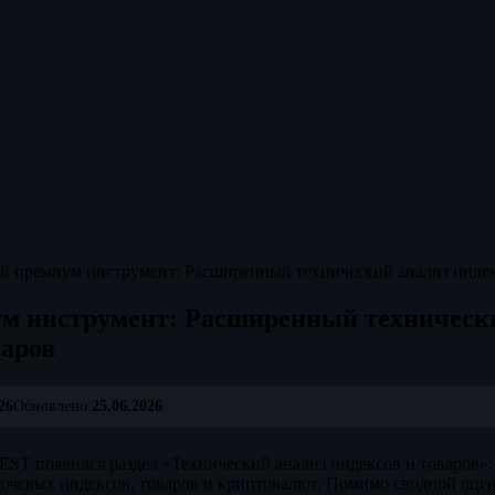
 премиум инструмент: Расширенный технический анализ индек
м инструмент: Расширенный техническ
варов
26
Обновлено:
25.06.2026
ST появился раздел «Технический анализ индексов и товаров»
ючевых индексов, товаров и криптовалют. Помимо сводной оценк