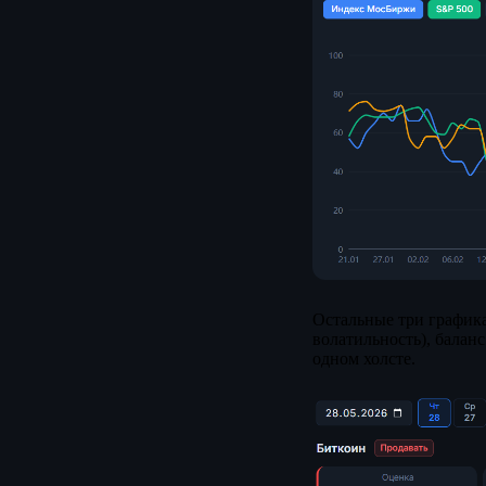
Остальные три графика
волатильность), балан
одном холсте.