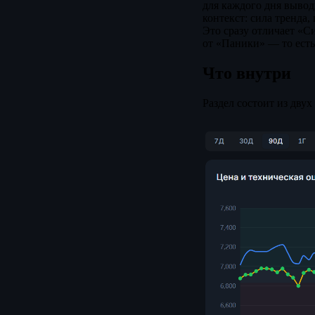
для каждого дня вывод
контекст: сила тренда
Это сразу отличает «С
от «Паники» — то есть 
Что внутри
Раздел состоит из двух