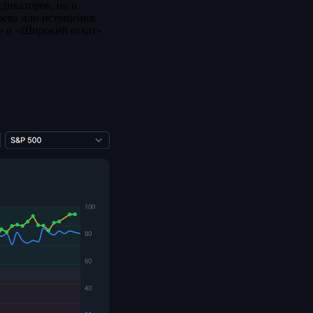
ндикаторов, но и
рева или истощения.
я» и «Широкий откат»