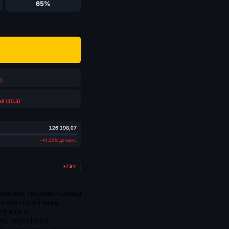
оложены сводная оценка
аторы и счётчики
держки и
s, SuperTrend,