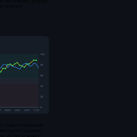
ум, скользящие средние,
При наличии
о слоёв технической
фиксируют здоровое
 или «FOMO» может