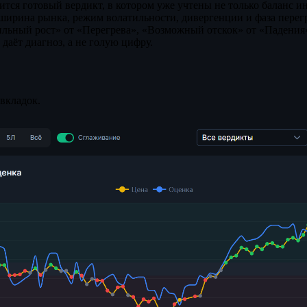
ится готовый вердикт, в котором уже учтены не только баланс и
, ширина рынка, режим волатильности, дивергенции и фаза перег
ильный рост» от «Перегрева», «Возможный отскок» от «Падени
даёт диагноз, а не голую цифру.
 вкладок.