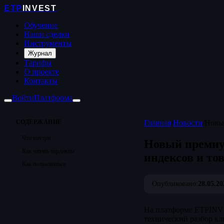
ETP
INVEST
Обучение
Наши сделки
Инструменты
Журнал
Тарифы
О проекте
Контакты
Войти
Платформа
СОДЕРЖАНИЕ
Главная
/
Новости
/
Новый
Что внутри
Новый премиу
Как читать вердикты
индексов и то
Как пользоваться
Опубликовано:
28.05.20
На платформе ETPINVE
технический разбор кл