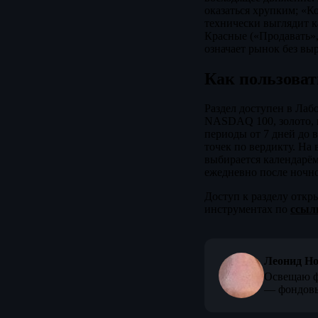
оказаться хрупким; «К
технически выглядит к
Красные («Продавать»
означает рынок без вы
Как пользоват
Раздел доступен в Лаб
NASDAQ 100, золото, н
периоды от 7 дней до 
точек по вердикту. На
выбирается календарё
ежедневно после ночно
Доступ к разделу откр
инструментах по
ссыл
Леонид Н
Освещаю ф
— фондовы