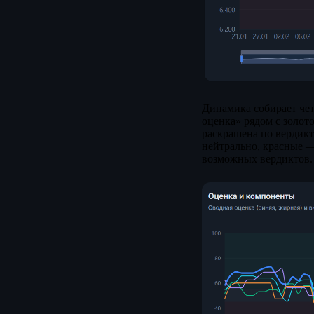
Динамика собирает че
оценка» рядом с золот
раскрашена по вердикт
нейтрально, красные —
возможных вердиктов.