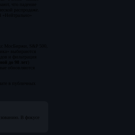
чают, что падение
ческой распродаже.
й «Нейтрально»
кс МосБиржи, S&P 500,
мика» выбираются
одов и фильтрация
ной до 98 лет
)
ные обновляются
мате в публичных
зованию. В фокусе