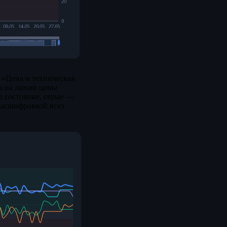
 «Цена и техническая
ка на линии цены
е состояние, серые —
 расшифровкой всех