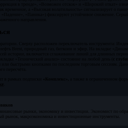
оррекция в тренде», «Возможен отскок» и «Широкий откат» озна
ак временное, а «Высокая волатильность» сигнализирует о пани
, «Падение», «Паника») фиксируют устойчивое снижение. Серы
раженного направления.
ься
оратории. Сверху расположен переключатель инструмента: Инде
ефть Brent, природный газ, биткоин и эфир. На вкладке «Дина
всей истории, включается сглаживание линий для длинных пери
 вкладке «Технический анализ» состояние на любой день (
с глуби
м или быстрыми кнопками по последним торговым сессиям. Дан
го пересчёта.
ыт в рамках подписки
«Комплекс»,
а также в ограниченном фор
ке
.
овиков
инансовые рынки, экономику и инвестиции. Экономист по обра
й рынок, макроэкономика и инвестиционные инструменты.