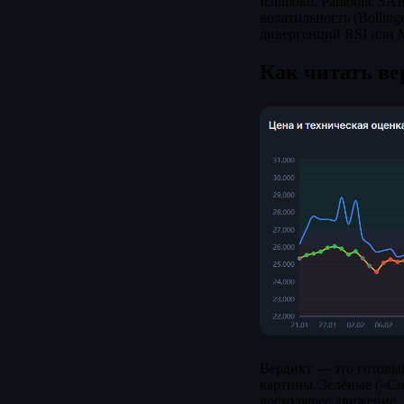
Ichimoku, Parabolic SA
волатильность (Bolling
дивергенций RSI или 
Как читать в
Вердикт — это готовый
картины. Зелёные («Си
восходящее движение.