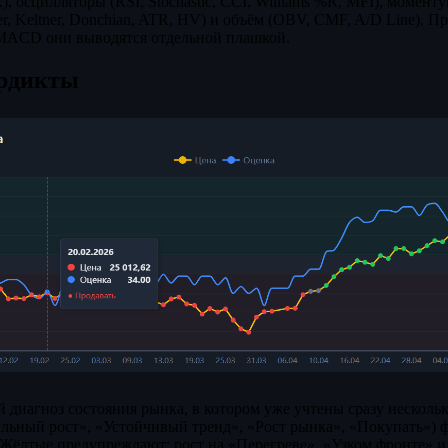
R), осцилляторы (RSI, Stochastic, CCI, Williams %R, MFI), момент
er, Keltner, Donchian, ATR, HV) и объём (OBV, CMF, A/D Line). 
MACD они выводятся отдельной плашкой.
ердикты
 диагноз состояния рынка, в котором уже учтены сразу нескольк
льный рост», «Устойчивый тренд», «Рост рынка», «Покупать») 
 Жёлтые предупреждают: рост на «Перегреве», «Узком фронте»