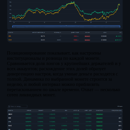
Позиционирование показывает, как настроены
институционалы и розница по каждой монете.
Сравнивается доля лонгов у крупнейших держателей и у
всех аккаунтов; расхождение этих долей образует
дивергенцию настроя, когда умные деньги расходятся с
толпой. Динамика по выбранной монете строится за
неделю, и любой интервал можно приблизить
перетаскиванием по шкале времени. Охват — несколько
сотен ликвидных монет.