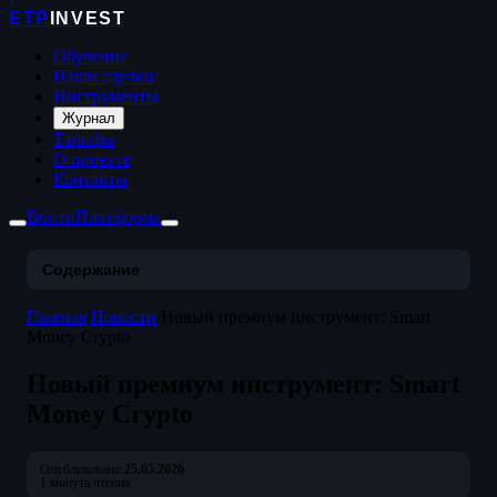
ETP
INVEST
Обучение
Наши сделки
Инструменты
Журнал
Тарифы
О проекте
Контакты
Войти
Платформа
Содержание
Главная
/
Новости
/
Новый премиум инструмент: Smart
Money Crypto
Новый премиум инструмент: Smart
Money Crypto
Опубликовано:
25.05.2026
1 минута чтения