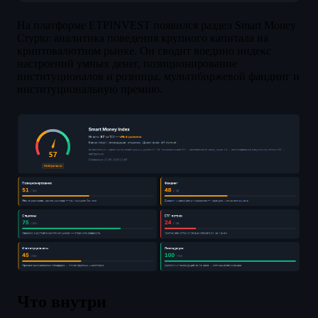
На платформе ETPINVEST появился раздел Smart Money
Crypto: аналитика поведения крупного капитала на
криптовалютном рынке. Он сводит воедино индекс
настроений умных денег, позиционирование
институционалов и розницы, мультибиржевой фандинг и
институциональную премию.
Что внутри