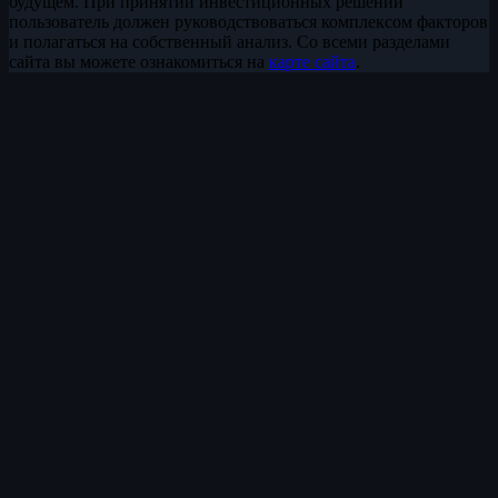
будущем. При принятии инвестиционных решений
пользователь должен руководствоваться комплексом факторов
и полагаться на собственный анализ. Со всеми разделами
сайта вы можете ознакомиться на
карте сайта
.