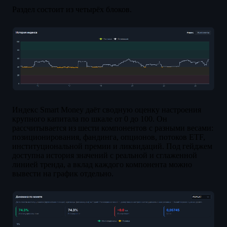
Раздел состоит из четырёх блоков.
Индекс Smart Money даёт сводную оценку настроения
крупного капитала по шкале от 0 до 100. Он
рассчитывается из шести компонентов с разными весами:
позиционирования, фандинга, опционов, потоков ETF,
институциональной премии и ликвидаций. Под гейджем
доступна история значений с реальной и сглаженной
линией тренда, а вклад каждого компонента можно
вывести на график отдельно.