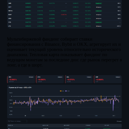
Мультибиржевой фандинг собирает ставки
финансирования с Binance, Bybit и OKX, агрегирует их и
оценивает текущий уровень относительно исторического
диапазона. Тепловая карта показывает фандинг по
ведущим монетам за последние дни: где рынок перегрет в
лонг, а где в шорт.