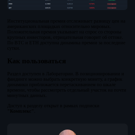
Институциональная премия отслеживает разницу цен на
американских площадках относительно мировых.
Положительная премия указывает на спрос со стороны
крупных инвесторов, отрицательная говорит об оттоке.
По BTC и ETH доступна динамика премии за последние
сутки.
Как пользоваться
Раздел доступен в Лаборатории. В позиционировании и
фандинге можно выбрать конкретную монету, а график
динамики приближается перетаскиванием по шкале
времени, чтобы рассмотреть отдельный участок на почти
минутных данных.
Доступ к разделу открыт в рамках подписки
"Комплекс"
.