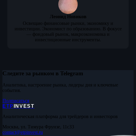
Леонид Новиков
Освещаю финансовые рынки, экономику и
инвестиции. Экономист по образованию. В фокусе
— фондовый рынок, макроэкономика и
инвестиционные инструменты.
Следите за рынком в Telegram
Аналитика, настроение рынка, лидеры дня и ключевые
события.
Подписаться
ETP
INVEST
Аналитическая платформа для трейдеров и инвесторов
Москва, ул. Тимура Фрунзе, 11с33
contact@etpinvest.ru