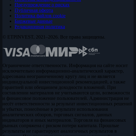
Предупреждение о рисках
Публичная оферта
Политика файлов cookie
Биржевые данные
Редакционная политика
© ETPINVEST, 2021–2026. Все права защищены.
Ограничение ответственности. Информация на сайте носит
исключительно информационно-аналитический характер,
адресована неограниченному кругу лиц и не является
индивидуальной инвестиционной рекомендацией, а также
гарантией или обещанием доходности вложений. При
составлении материалов не учитываются цели, возможности
и финансовое положение пользователей. Администрация не
несёт ответственности за результат инвестиционных решений
и убытки, понесённые в результате использования
аналитических обзоров, торговых сигналов, данных
индикаторов и иных материалов. Торговля на финансовых
рынках сопряжена с риском потери капитала. Прошлые
результаты не гарантируют аналогичных результатов в