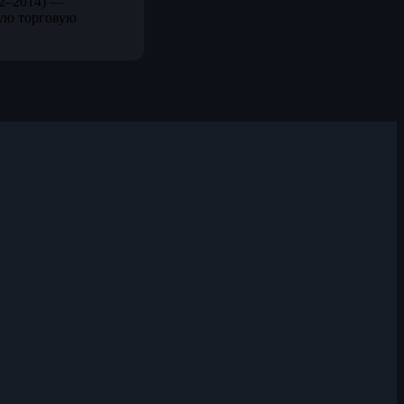
12–2014) —
ую торговую