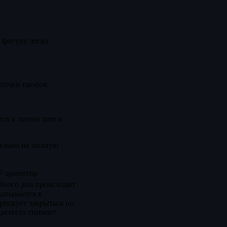
 фигуру легко
точки пробоя.
тся к линии шеи и
ельно на полную
 ₽ ориентир
ойного дна происходит
катывается к
рискует закрыться по
ретеста снимает