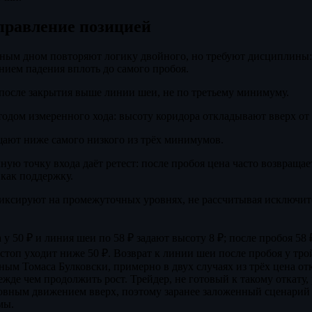
управление позицией
йным дном повторяют логику двойного, но требуют дисциплины:
нием падения вплоть до самого пробоя.
после закрытия выше линии шеи, не по третьему минимуму.
одом измеренного хода: высоту коридора откладывают вверх от 
щают ниже самого низкого из трёх минимумов.
ую точку входа даёт ретест: после пробоя цена часто возвращае
 как поддержку.
иксируют на промежуточных уровнях, не рассчитывая исключит
у 50 ₽ и линия шеи по 58 ₽ задают высоту 8 ₽; после пробоя 58
а стоп уходит ниже 50 ₽. Возврат к линии шеи после пробоя у тр
нным Томаса Булковски, примерно в двух случаях из трёх цена от
жде чем продолжить рост. Трейдер, не готовый к такому откату, 
овным движением вверх, поэтому заранее заложенный сценарий 
мы.