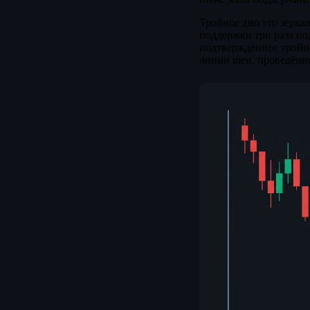
Тройное дно это зеркал
поддержки три раза по
подтверждённое тройно
линии шеи, проведённ