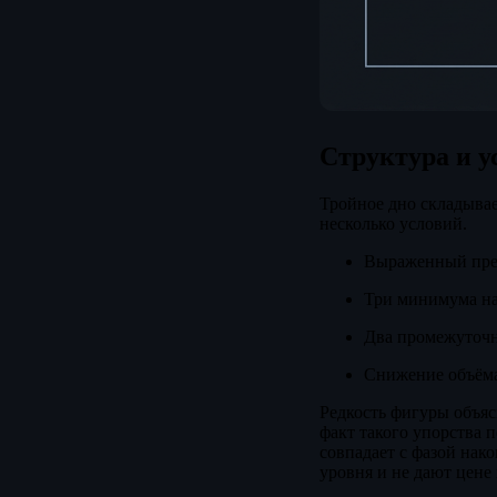
Структура и 
Тройное дно складывае
несколько условий.
Выраженный пр
Три минимума на
Два промежуточн
Снижение объёма
Редкость фигуры объяс
факт такого упорства 
совпадает с фазой нак
уровня и не дают цене