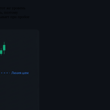
 тот же уровень
ь, поэтому
ывает при пробое