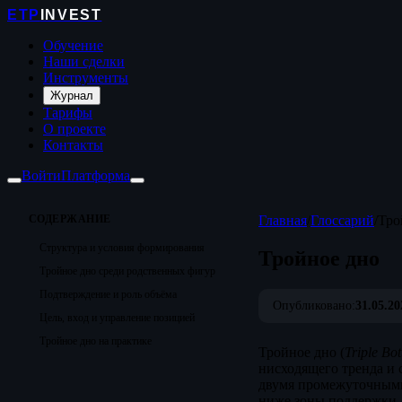
ETP
INVEST
Обучение
Наши сделки
Инструменты
Журнал
Тарифы
О проекте
Контакты
Войти
Платформа
СОДЕРЖАНИЕ
Главная
/
Глоссарий
/
Тро
Структура и условия формирования
Тройное дно
Тройное дно среди родственных фигур
Подтверждение и роль объёма
Опубликовано:
31.05.20
Цель, вход и управление позицией
Тройное дно на практике
Тройное дно (
Triple Bo
нисходящего тренда и 
двумя промежуточными
ниже зоны поддержки, 