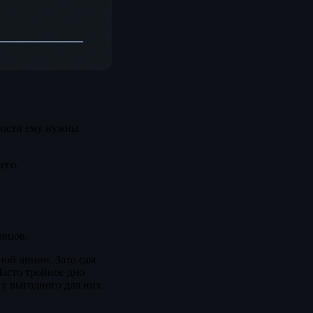
ности ему нужны
его.
авцов.
ной линии. Зато сам
Часто тройное дно
 у выгодного для них