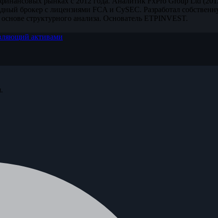
финансовых рынках с 2012 года. Аналитик FxPro Group Ltd (20
дный брокер с лицензиями FCA и CySEC. Разработал собственн
 основе структурного анализа. Основатель ETPINVEST.
вляющий активами
.