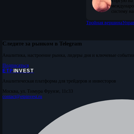
Торгую на 
междунаро
систему на
Тройная вершина
Упра
Следите за рынком в Telegram
Аналитика, настроение рынка, лидеры дня и ключевые события
Подписаться
ETP
INVEST
Аналитическая платформа для трейдеров и инвесторов
Москва, ул. Тимура Фрунзе, 11с33
contact@etpinvest.ru