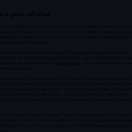
и.
 и роль объёма
о дна держится на двух опорах: чистоте уровней и поведении о
а одной линии, встречаются нечасто, и сам факт такого упорств
геометрия, а пробой: закрытие выше линии шеи, подтверждённо
отенциальной в рабочую.
вания в идеале убывает: каждый следующий заход вниз идёт на
продавцов. На пробое картина обратная, всплеск активности по
тельным фильтром служит
дивергенция
, когда цена обновляет м
ачивается вверх.
аслуживает поведение второго и третьего отскоков внутри фиг
ходит чуть выше предыдущего и упирается в линию шеи всё уве
упатели наращивают давление. Слабеющие же отскоки, которые 
живают: уровень держится, но сил на разворот может не хватить,
тому форму внутренних колебаний оценивают не менее внимател
т и потенциал, и риск сделки. Узкое тройное дно даёт близкий с
е движение, зато требует выносить стоп далеко под нижний ми
тают до входа, а не после, иначе даже отработавшая фигура при
очки.