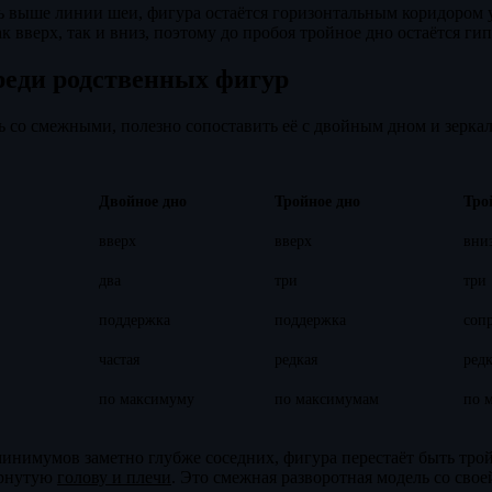
ь выше линии шеи, фигура остаётся горизонтальным коридором 
к вверх, так и вниз, поэтому до пробоя тройное дно остаётся гип
реди родственных фигур
ь со смежными, полезно сопоставить её с двойным дном и зерк
Двойное дно
Тройное дно
Тро
вверх
вверх
вни
два
три
три
поддержка
поддержка
соп
частая
редкая
редк
по максимуму
по максимумам
по 
минимумов заметно глубже соседних, фигура перестаёт быть тр
ёрнутую
голову и плечи
. Это смежная разворотная модель со сво