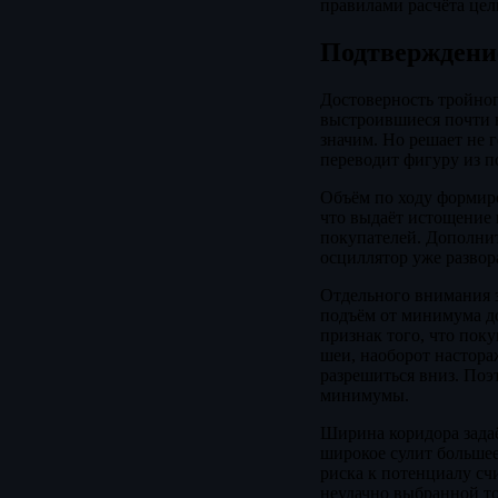
правилами расчёта цел
Подтверждение
Достоверность тройног
выстроившиеся почти н
значим. Но решает не 
переводит фигуру из п
Объём по ходу формиро
что выдаёт истощение 
покупателей. Дополни
осциллятор уже развор
Отдельного внимания з
подъём от минимума до
признак того, что пок
шеи, наоборот настора
разрешиться вниз. Поэ
минимумы.
Ширина коридора задаё
широкое сулит больше
риска к потенциалу счи
неудачно выбранной т