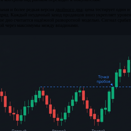
ьная и более редкая версия
двойного дна
: цена тестирует один и
дряд. Каждый неудачный заход продавцов вниз укрепляет уровен
е дно считается надёжной разворотной моделью. Сигнал срабат
ой через максимумы между впадинами.