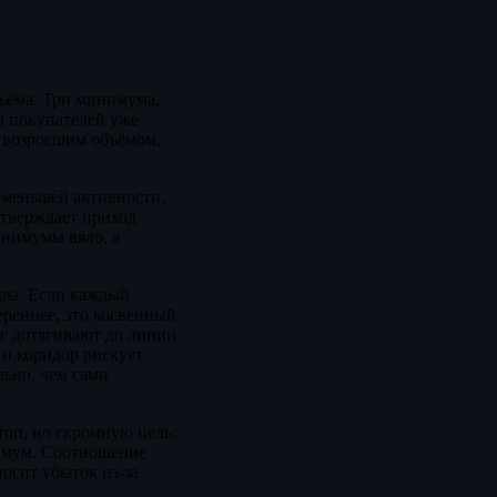
бъёма. Три минимума,
а покупателей уже
е возросшим объёмом,
 меньшей активности,
дтверждает приход
инимумы вяло, а
уры. Если каждый
реннее, это косвенный
не дотягивают до линии
 и коридор рискует
ьно, чем сами
топ, но скромную цель;
нимум. Соотношение
носит убыток из-за