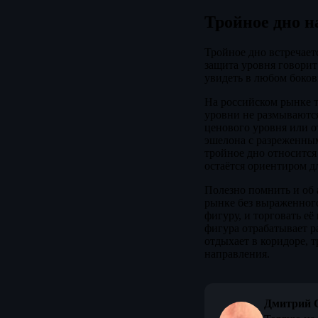
Тройное дно н
Тройное дно встречаетс
защита уровня говорит
увидеть в любом боков
На российском рынке т
уровни не размываютс
ценового уровня или о
эшелона с разреженным
тройное дно относится
остаётся ориентиром дл
Полезно помнить и об 
рынке без выраженног
фигуру, и торговать е
фигура отрабатывает р
отдыхает в коридоре, 
направления.
Дмитрий 