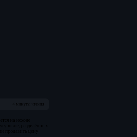
4 минуты чтения
ется на исходе
м уровне, разделённых
ли продавить цену