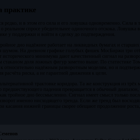
а практике
я редко, и в этом его сила и его ловушка одновременно. Сила в 
 о реальном спросе убедительнее одиночного отскока. Ловушка в
ике у поддержки и войти в сделку до подтверждения.
ройное дно надёжнее работает на ликвидных бумагах и старших
я шумом. На дневном графике голубых фишек МосБиржи три отб
т исторического минимума дают качественный сигнал на разворо
 стаканом доля ложных фигур заметно выше. По статистике Том
 к относительно надёжным разворотным моделям, но и подтвер
я расчёта риска, а не гарантией движения к цели.
альтернативной трактовке коридора. Та же конструкция из трёх
о предшествующего падения превращается в обычный диапазон, 
ё как тройное дно бессмысленно. Сигнал имеет смысл только пос
азворот именно нисходящего тренда. Если же тренд был восходя
три касания нижней границы скорее обещают продолжение роста,
Семенов