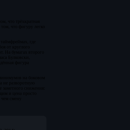
том, что трёхкратная
 том, что фигуру легко
 таймфреймах, где
оя от круглого
т. На бумагах второго
аса Булковски,
ждённая фигура
 минимумов на боковом
а не разворотную
ле заметного снижения:
щим и цена просто
 чем смену