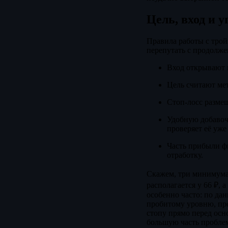
Цель, вход и 
Правила работы с тро
перепутать с продолже
Вход открывают 
Цель считают мет
Стоп-лосс разме
Удобную добавочн
проверяет её уже
Часть прибыли ф
отработку.
Скажем, три минимума 
располагается у 66 ₽, 
особенно часто: по да
пробитому уровню, пре
стопу прямо перед осн
большую часть пробле