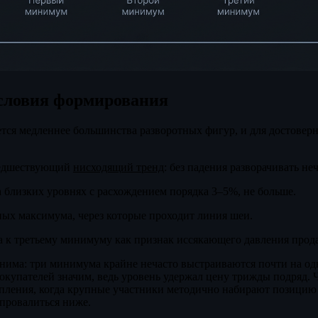
условия формирования
тся медленнее большинства разворотных фигур, и для достовер
едшествующий
нисходящий тренд
: без падения разворачивать неч
 близких уровнях с расхождением порядка 3–5%, не больше.
ых максимума, через которые проходит линия шеи.
 к третьему минимуму как признак иссякающего давления прод
нима: три минимума крайне нечасто выстраиваются почти на од
покупателей значим, ведь уровень удержал цену трижды подряд. 
опления, когда крупные участники методично набирают позицию
 провалиться ниже.