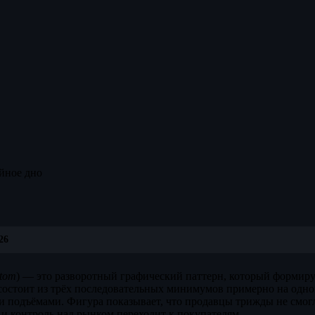
йное дно
26
ttom
) — это разворотный графический паттерн, который формиру
состоит из трёх последовательных минимумов примерно на одно
 подъёмами. Фигура показывает, что продавцы трижды не смог
и контроль над рынком переходит к покупателям.