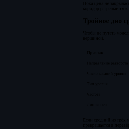
Пока цена не закрылас
коридор разрешается ка
Тройное дно с
Чтобы не путать модел
вершиной
.
Признак
Направление разворота
Число касаний уровня
Тип уровня
Частота
Линия шеи
Если средний из трёх 
превращается в перев