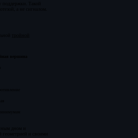
у поддержки. Такой
отезой, а не сигналом.
альной
тройной
йная вершина
з
ротивление
ая
минимумам
ойным дном и
ей геометрией и своими