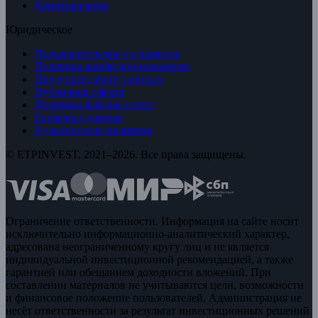
Криптовалюты
Юридическое
Пользовательское соглашение
Политика конфиденциальности
Предупреждение о рисках
Публичная оферта
Политика файлов cookie
Биржевые данные
Редакционная политика
© ETPINVEST, 2021–2026. Все права защищены.
Ограничение ответственности. Информация на сайте носит
исключительно информационно-аналитический характер,
адресована неограниченному кругу лиц и не является
индивидуальной инвестиционной рекомендацией, а также
гарантией или обещанием доходности вложений. При
составлении материалов не учитываются цели, возможности
и финансовое положение пользователей. Администрация не
несёт ответственности за результат инвестиционных решений