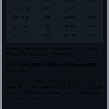
2026-07-30
1,4102
-0,001202
-0.09%
2026-07-29
1,4114
+0,0021
+0.15%
2026-07-28
1,4093
+0,001001
+0.07%
2026-07-25
1,4083
-0,000499
-0.04%
2026-07-24
1,4088
-0,000701
-0.05%
Источник данных — официальный сайт ЦБ РФ. Курсы
обновляются ежедневно в рабочие дни.
Курс Доллара США к Канадскому
доллару
Онлайн курс валюты Доллар США к Канадскому доллару на 6
августа 2026 составляет
1,4068 C$
за 1 $.
За последний день курс
вырос на 0.28%.
Конвертер позволяет пересчитать любую сумму
в обе стороны по официальному курсу ЦБ РФ.