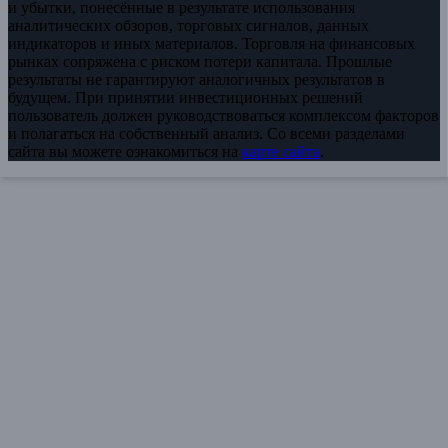
и убытки, понесённые в результате использования
аналитических обзоров, торговых сигналов, данных
индикаторов и иных материалов. Торговля на финансовых
рынках сопряжена с риском потери капитала. Прошлые
результаты не гарантируют аналогичных результатов в
будущем. При принятии инвестиционных решений
пользователь должен руководствоваться комплексом факторов
и полагаться на собственный анализ. Со всеми разделами
сайта вы можете ознакомиться на
карте сайта
.