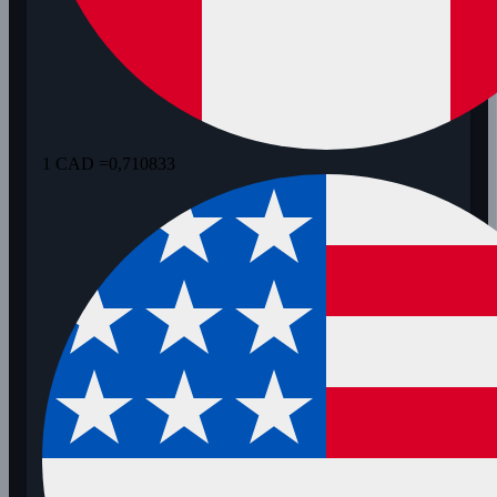
1 CAD =
0,710833