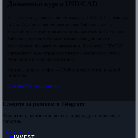
Динамика курса USD/CAD
На графике представлена динамика курса USD/CAD за периоды
от 7 дней до всего доступного архива. Таблица круглых
значений показывает стоимость типичных сумм в обе стороны.
Таблица изменений отражает ежедневную динамику в
абсолютном и процентном выражении.
Кросс-курс USD/CAD
определяется через курсы обеих валют к российскому рублю.
Аналитика и торговые сигналы
Акции, крипто, нефть — 1500 инструментов в одной
подписке
Тарифы
Все инструменты
Следите за рынком в Telegram
Аналитика, настроение рынка, лидеры дня и ключевые
события.
Подписаться
ETP
INVEST