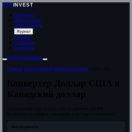
ETP
INVEST
Обучение
Наши сделки
Инструменты
Журнал
Тарифы
О проекте
Контакты
Войти
Платформа
Главная
/
Инструменты
/
Конвертер валют
/
USD/CAD
Конвертер Доллар США в
Канадский доллар
Актуальный курс USD/CAD по данным ЦБ РФ.
Калькулятор, график динамики и история изменений.
Инструменты