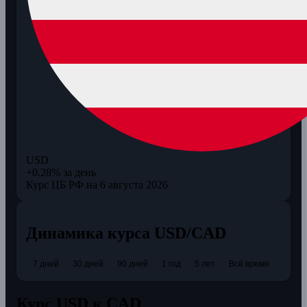
USD
+0.28% за день
Курс ЦБ РФ на 6 августа 2026
Динамика курса USD/CAD
7 дней
30 дней
90 дней
1 год
5 лет
Всё время
Курс USD к CAD