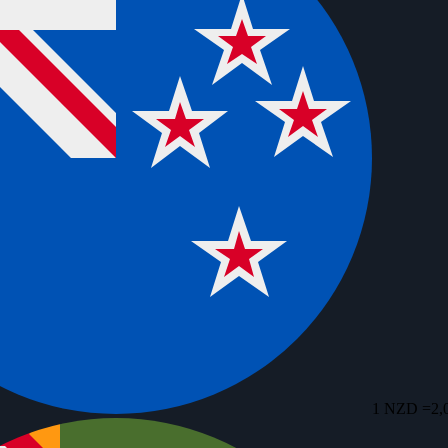
1 NZD =
2,