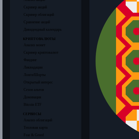
Скринер акций
Скринер облигаций
Сравнение акций
Дивидендный календарь
КРИПТОВАЛЮТЫ
Анализ монет
Скринер криптовалют
Фандинг
Ликвидации
Лонги/Шорты
Открытый интерес
Сезон альтов
Доминация
Bitcoin ETF
СЕРВИСЫ
Анализ облигаций
Тепловая карта
Fear & Greed