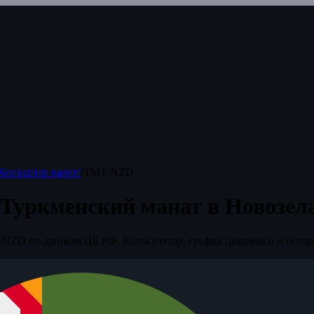
Конвертер валют
/
TMT/NZD
 Туркменский манат в Новозел
NZD по данным ЦБ РФ. Калькулятор, график динамики и истор