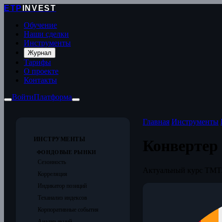
ETP
INVEST
Обучение
Наши сделки
Инструменты
Журнал
Тарифы
О проекте
Контакты
Войти
Платформа
Главная
/
Инструменты
/
ИНСТРУМЕНТЫ
Конвертер
ФОНДОВЫЕ РЫНКИ
Сезонность
Актуальный курс TMT/
Корреляция
Индикатор позиций
Теханализ индексов
Корпоративные события
Анализ акций