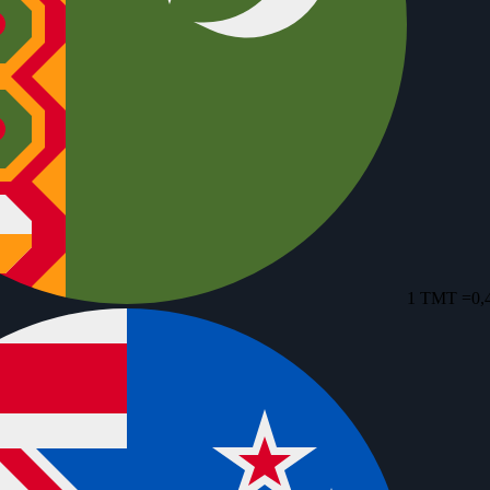
1 TMT =
0,