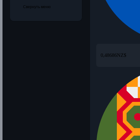
Свернуть меню
0,48686
NZ$