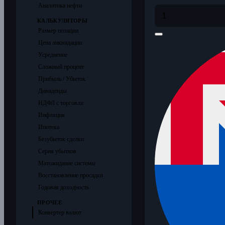
Аналитика нефти
КАЛЬКУЛЯТОРЫ
Размер позиции
Цена ликвидации
Усреднение
Сложный процент
Прибыль / Убыток
Дивиденды
НДФЛ с торговли
Инфляция
Ипотека
Безубыток сделки
Серия убытков
Матожидание системы
Восстановление просадки
Годовая доходность
ПРОЧЕЕ
Конвертер валют