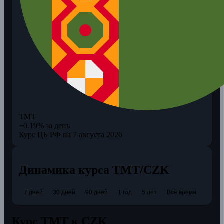
TMT
+0.19% за день
Курс ЦБ РФ на 7 августа 2026
Динамика курса TMT/CZK
7 дней
30 дней
90 дней
1 год
5 лет
Всё время
Курс TMT к CZK