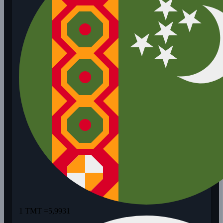
1 TMT =
5,9931