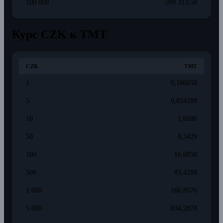
100 000
599 313,58
Курс CZK к TMT
CZK
TMT
1
0,166858
5
0,834288
10
1,6686
50
8,3429
100
16,6858
500
83,4288
1 000
166,8576
5 000
834,2878