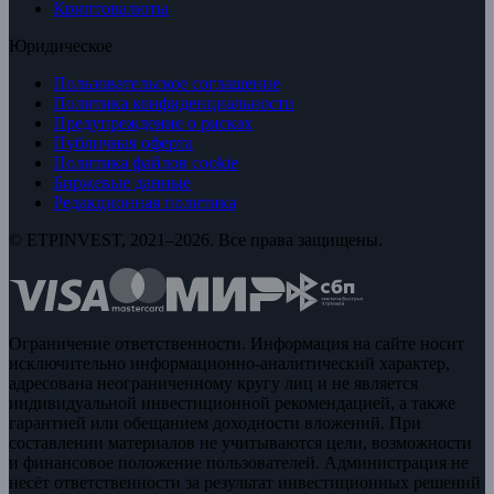
Криптовалюты
Юридическое
Пользовательское соглашение
Политика конфиденциальности
Предупреждение о рисках
Публичная оферта
Политика файлов cookie
Биржевые данные
Редакционная политика
© ETPINVEST, 2021–2026. Все права защищены.
Ограничение ответственности. Информация на сайте носит
исключительно информационно-аналитический характер,
адресована неограниченному кругу лиц и не является
индивидуальной инвестиционной рекомендацией, а также
гарантией или обещанием доходности вложений. При
составлении материалов не учитываются цели, возможности
и финансовое положение пользователей. Администрация не
несёт ответственности за результат инвестиционных решений