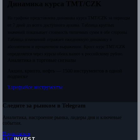
Динамика курса TMT/CZK
На графике представлена динамика курса TMT/CZK за периоды
от 7 дней до всего доступного архива. Таблица круглых
значений показывает стоимость типичных сумм в обе стороны.
Таблица изменений отражает ежедневную динамику в
абсолютном и процентном выражении.
Кросс-курс TMT/CZK
определяется через курсы обеих валют к российскому рублю.
Аналитика и торговые сигналы
Акции, крипто, нефть — 1500 инструментов в одной
подписке
Тарифы
Все инструменты
Следите за рынком в Telegram
Аналитика, настроение рынка, лидеры дня и ключевые
события.
Подписаться
ETP
INVEST