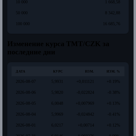
10 000
1 668,58
50 000
8 342,88
100 000
16 685,76
Изменение курса TMT/CZK за
последние дни
ДАТА
КУРС
ИЗМ.
ИЗМ. %
2026-08-07
5,9931
+0,011121
+0.19%
2026-08-06
5,9820
-0,022824
-0.38%
2026-08-05
6,0048
+0,007969
+0.13%
2026-08-04
5,9969
-0,024842
-0.41%
2026-08-01
6,0217
+0,00714
+0.12%