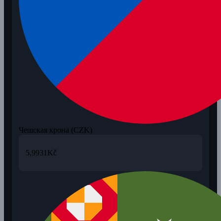
Чешская крона (CZK)
5,9931
Kč