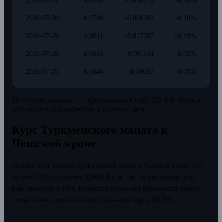
2026-07-31
6,0146
-0,060276
-0.99%
2026-07-30
6,0748
-0,006282
-0.10%
2026-07-29
6,0811
+0,017707
+0.29%
2026-07-28
6,0634
-0,001144
-0.02%
2026-07-25
6,0646
-0,00057
-0.01%
Источник данных — официальный сайт ЦБ РФ. Курсы
обновляются ежедневно в рабочие дни.
Курс Туркменского маната к
Чешской кроне
Онлайн курс валюты Туркменский манат к Чешской кроне на 7
августа 2026 составляет
5,9931 Kč
за 1 m.
За последний день
курс вырос на 0.19%.
Конвертер позволяет пересчитать любую
сумму в обе стороны по официальному курсу ЦБ РФ.