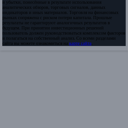
и убытки, понесённые в результате использования
аналитических обзоров, торговых сигналов, данных
индикаторов и иных материалов. Торговля на финансовых
рынках сопряжена с риском потери капитала. Прошлые
результаты не гарантируют аналогичных результатов в
будущем. При принятии инвестиционных решений
пользователь должен руководствоваться комплексом факторов
и полагаться на собственный анализ. Со всеми разделами
сайта вы можете ознакомиться на
карте сайта
.