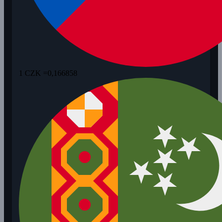
1 CZK =
0,166858