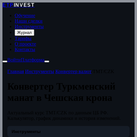
ETP
INVEST
Обучение
Наши сделки
Инструменты
Журнал
Тарифы
О проекте
Контакты
Войти
Платформа
Главная
/
Инструменты
/
Конвертер валют
/
TMT/CZK
Конвертер Туркменский
манат в Чешская крона
Актуальный курс TMT/CZK по данным ЦБ РФ.
Калькулятор, график динамики и история изменений.
Инструменты