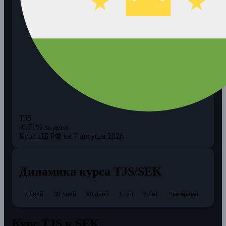
TJS
-0.71% за день
Курс ЦБ РФ на 7 августа 2026
Динамика курса TJS/SEK
7 дней
30 дней
90 дней
1 год
5 лет
Всё время
Курс TJS к SEK