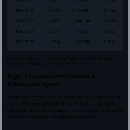
2026-07-31
1,0497
-0,00313
-0.30%
2026-07-30
1,0529
+0,003891
+0.37%
2026-07-29
1,0490
-0,001104
-0.11%
2026-07-28
1,0501
-0,001277
-0.12%
2026-07-25
1,0514
+0,001556
+0.15%
Источник данных — официальный сайт ЦБ РФ. Курсы
обновляются ежедневно в рабочие дни.
Курс Таджикского сомони к
Шведской кроне
Онлайн курс валюты Таджикский сомони к Шведской кроне на 7
августа 2026 составляет
1,0261 kr
за 1 SM.
За последний день
курс снизился на 0.71%.
Конвертер позволяет пересчитать любую
сумму в обе стороны по официальному курсу ЦБ РФ.