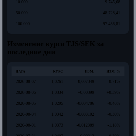
10 000
9 745,68
50 000
48 728,41
100 000
97 456,81
Изменение курса TJS/SEK за
последние дни
ДАТА
КУРС
ИЗМ.
ИЗМ. %
2026-08-07
1,0261
-0,007349
-0.71%
2026-08-06
1,0334
+0,00399
+0.39%
2026-08-05
1,0295
-0,004786
-0.46%
2026-08-04
1,0342
-0,003102
-0.30%
2026-08-01
1,0373
-0,012389
-1.18%