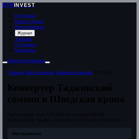
ETP
INVEST
Обучение
Наши сделки
Инструменты
Журнал
Тарифы
О проекте
Контакты
Войти
Платформа
Главная
/
Инструменты
/
Конвертер валют
/
TJS/SEK
Конвертер Таджикский
сомони в Шведская крона
Актуальный курс TJS/SEK по данным ЦБ РФ.
Калькулятор, график динамики и история изменений.
Инструменты