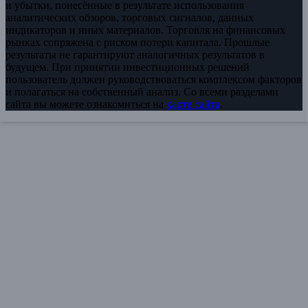
и убытки, понесённые в результате использования
аналитических обзоров, торговых сигналов, данных
индикаторов и иных материалов. Торговля на финансовых
рынках сопряжена с риском потери капитала. Прошлые
результаты не гарантируют аналогичных результатов в
будущем. При принятии инвестиционных решений
пользователь должен руководствоваться комплексом факторов
и полагаться на собственный анализ. Со всеми разделами
сайта вы можете ознакомиться на
карте сайта
.