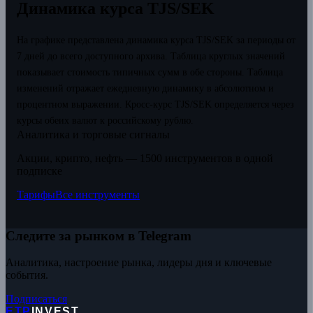
Динамика курса TJS/SEK
На графике представлена динамика курса TJS/SEK за периоды от
7 дней до всего доступного архива. Таблица круглых значений
показывает стоимость типичных сумм в обе стороны. Таблица
изменений отражает ежедневную динамику в абсолютном и
процентном выражении.
Кросс-курс TJS/SEK определяется через
курсы обеих валют к российскому рублю.
Аналитика и торговые сигналы
Акции, крипто, нефть — 1500 инструментов в одной
подписке
Тарифы
Все инструменты
Следите за рынком в Telegram
Аналитика, настроение рынка, лидеры дня и ключевые
события.
Подписаться
ETP
INVEST