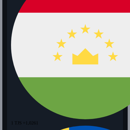
1 TJS =
1,0261