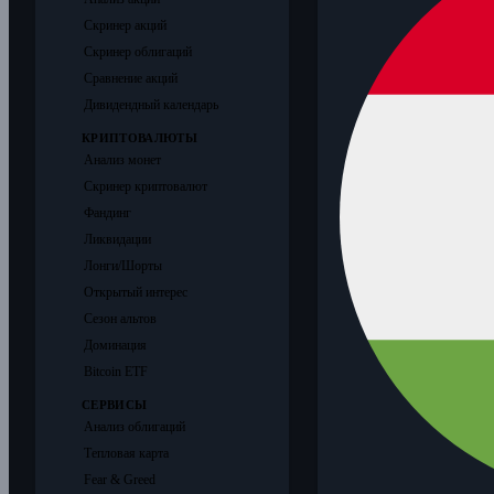
Скринер акций
Скринер облигаций
Сравнение акций
Дивидендный календарь
КРИПТОВАЛЮТЫ
Анализ монет
Скринер криптовалют
Фандинг
Ликвидации
Лонги/Шорты
Открытый интерес
Сезон альтов
Доминация
Bitcoin ETF
СЕРВИСЫ
Анализ облигаций
Тепловая карта
Fear & Greed