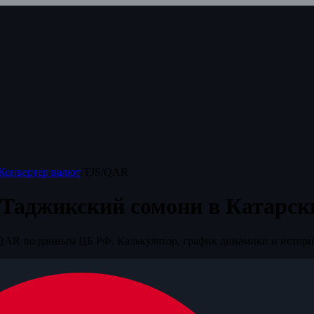
Конвертер валют
/
TJS/QAR
 Таджикский сомони в Катарск
QAR по данным ЦБ РФ. Калькулятор, график динамики и истори