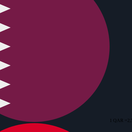
1 QAR =
2,