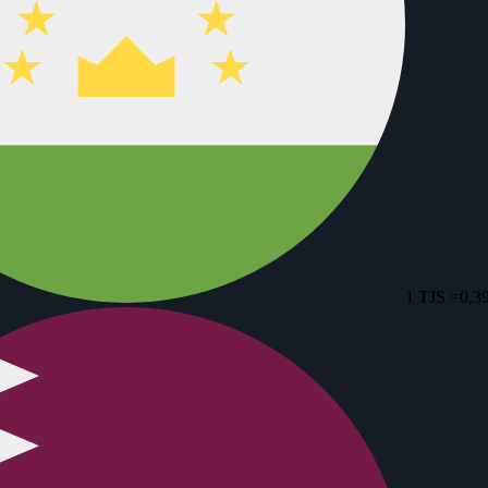
1 TJS =
0,3