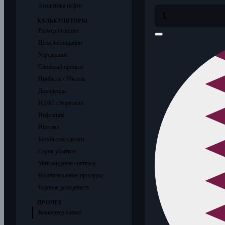
Аналитика нефти
КАЛЬКУЛЯТОРЫ
Размер позиции
Цена ликвидации
Усреднение
Сложный процент
Прибыль / Убыток
Дивиденды
НДФЛ с торговли
Инфляция
Ипотека
Безубыток сделки
Серия убытков
Матожидание системы
Восстановление просадки
Годовая доходность
ПРОЧЕЕ
Конвертер валют