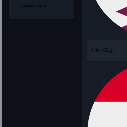
Свернуть меню
0,394055
﷼