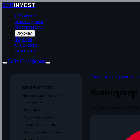
ETP
INVEST
Обучение
Наши сделки
Инструменты
Журнал
Тарифы
О проекте
Контакты
Войти
Платформа
Главная
/
Инструменты
/
ИНСТРУМЕНТЫ
Конвертер
ФОНДОВЫЕ РЫНКИ
Сезонность
Актуальный курс TJS/
Корреляция
Индикатор позиций
Теханализ индексов
Корпоративные события
Анализ акций