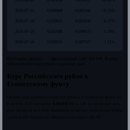
2026-08-01
0,643658
+0,00317
+0.49%
2026-07-31
0,640488
+0,001445
+0.23%
2026-07-30
0,639043
-0,003045
-0.47%
2026-07-29
0,642088
-0,008073
-1.24%
2026-07-28
0,650161
-0,007937
-1.21%
Источник данных — официальный сайт ЦБ РФ. Курсы
обновляются ежедневно в рабочие дни.
Курс Российского рубля к
Египетскому фунту
Онлайн курс валюты Российский рубль к Египетскому фунту на
8 августа 2026 составляет
0,605936 E£
за 1 ₽.
За последний день
курс снизился на 0.92%.
Конвертер позволяет пересчитать любую
сумму в обе стороны по официальному курсу ЦБ РФ.