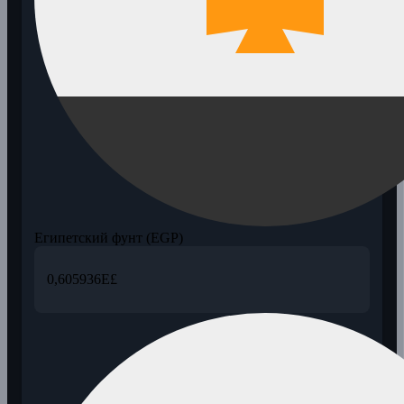
Египетский фунт (EGP)
0,605936
E£