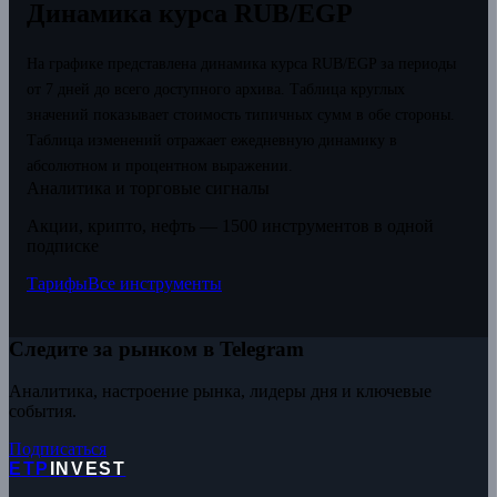
Динамика курса RUB/EGP
На графике представлена динамика курса RUB/EGP за периоды
от 7 дней до всего доступного архива. Таблица круглых
значений показывает стоимость типичных сумм в обе стороны.
Таблица изменений отражает ежедневную динамику в
абсолютном и процентном выражении.
Аналитика и торговые сигналы
Акции, крипто, нефть — 1500 инструментов в одной
подписке
Тарифы
Все инструменты
Следите за рынком в Telegram
Аналитика, настроение рынка, лидеры дня и ключевые
события.
Подписаться
ETP
INVEST