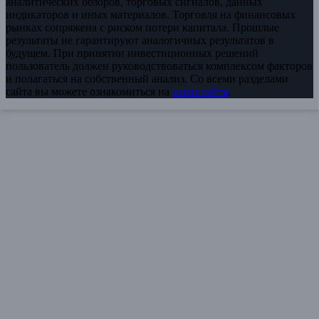
аналитических обзоров, торговых сигналов, данных
индикаторов и иных материалов. Торговля на финансовых
рынках сопряжена с риском потери капитала. Прошлые
результаты не гарантируют аналогичных результатов в
будущем. При принятии инвестиционных решений
пользователь должен руководствоваться комплексом факторов
и полагаться на собственный анализ. Со всеми разделами
сайта вы можете ознакомиться на
карте сайта
.