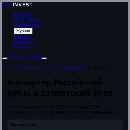
ETP
INVEST
Обучение
Наши сделки
Инструменты
Журнал
Тарифы
О проекте
Контакты
Войти
Платформа
Главная
/
Инструменты
/
Конвертер валют
/
RUB/EGP
Конвертер Российский
рубль в Египетский фунт
Актуальный курс RUB/EGP по данным ЦБ РФ.
Калькулятор, график динамики и история изменений.
Инструменты