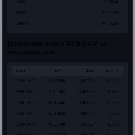
10 000
16 503,40
50 000
82 517,00
100 000
165 034,00
Изменение курса RUB/EGP за
последние дни
ДАТА
КУРС
ИЗМ.
ИЗМ. %
2026-08-08
0,605936
-0,005651
-0.92%
2026-08-07
0,611587
-0,003979
-0.65%
2026-08-06
0,615566
-0,004274
-0.69%
2026-08-05
0,619840
-0,007548
-1.20%
2026-08-04
0,627388
-0,01627
-2.53%