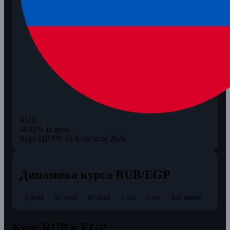
RUB
-0.92% за день
Курс ЦБ РФ на 8 августа 2026
Динамика курса RUB/EGP
7 дней
30 дней
90 дней
1 год
5 лет
Всё время
Курс RUB к EGP