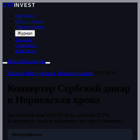
ETP
INVEST
Обучение
Наши сделки
Инструменты
Журнал
Тарифы
О проекте
Контакты
Войти
Платформа
Главная
/
Инструменты
/
Конвертер валют
/
RSD/NOK
Конвертер Сербский динар
в Норвежская крона
Актуальный курс RSD/NOK по данным ЦБ РФ.
Калькулятор, график динамики и история изменений.
Инструменты