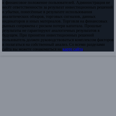
и финансовое положение пользователей. Администрация не
несёт ответственности за результат инвестиционных решений
и убытки, понесённые в результате использования
аналитических обзоров, торговых сигналов, данных
индикаторов и иных материалов. Торговля на финансовых
рынках сопряжена с риском потери капитала. Прошлые
результаты не гарантируют аналогичных результатов в
будущем. При принятии инвестиционных решений
пользователь должен руководствоваться комплексом факторов
и полагаться на собственный анализ. Со всеми разделами
сайта вы можете ознакомиться на
карте сайта
.