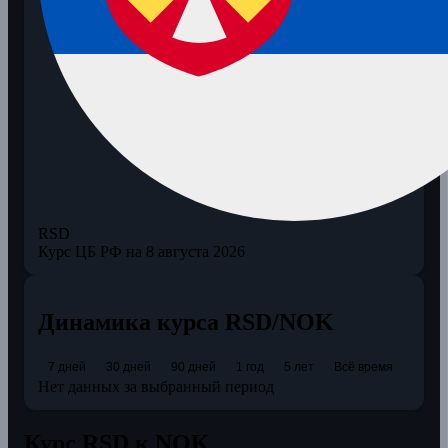
RSD
Курс ЦБ РФ на 8 августа 2026
Динамика курса RSD/NOK
7 дней
30 дней
90 дней
1 год
5 лет
Всё время
Нет данных за выбранный период
Курс RSD к NOK