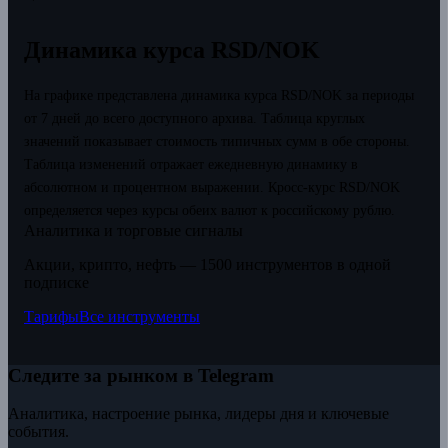
Динамика курса RSD/NOK
На графике представлена динамика курса RSD/NOK за периоды
от 7 дней до всего доступного архива. Таблица круглых
значений показывает стоимость типичных сумм в обе стороны.
Таблица изменений отражает ежедневную динамику в
абсолютном и процентном выражении.
Кросс-курс RSD/NOK
определяется через курсы обеих валют к российскому рублю.
Аналитика и торговые сигналы
Акции, крипто, нефть — 1500 инструментов в одной
подписке
Тарифы
Все инструменты
Следите за рынком в Telegram
Аналитика, настроение рынка, лидеры дня и ключевые
события.