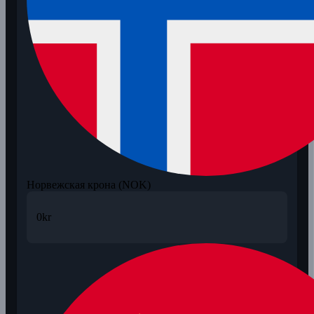
Норвежская крона (NOK)
0
kr