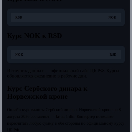
RSD
NOK
Курс NOK к RSD
NOK
RSD
Источник данных — официальный сайт ЦБ РФ. Курсы
обновляются ежедневно в рабочие дни.
Курс Сербского динара к
Норвежской кроне
Онлайн курс валюты Сербский динар к Норвежской кроне на 8
августа 2026 составляет
— kr
за 1 din.
Конвертер позволяет
пересчитать любую сумму в обе стороны по официальному курсу
ЦБ РФ.