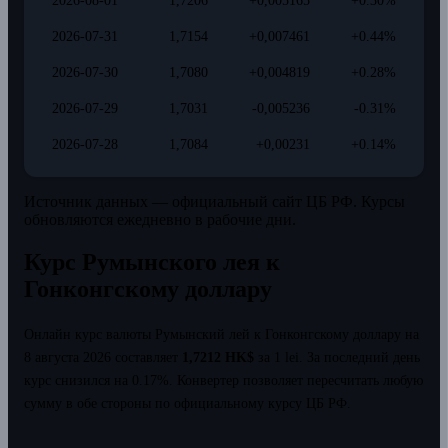
2026-08-01
1,7206
+0,005165
+0.30%
2026-07-31
1,7154
+0,007461
+0.44%
2026-07-30
1,7080
+0,004819
+0.28%
2026-07-29
1,7031
-0,005236
-0.31%
2026-07-28
1,7084
+0,00231
+0.14%
Источник данных — официальный сайт ЦБ РФ. Курсы
обновляются ежедневно в рабочие дни.
Курс Румынского лея к
Гонконгскому доллару
Онлайн курс валюты Румынский лей к Гонконгскому доллару на
8 августа 2026 составляет
1,7212 HK$
за 1 lei.
За последний день
курс снизился на 0.17%.
Конвертер позволяет пересчитать любую
сумму в обе стороны по официальному курсу ЦБ РФ.