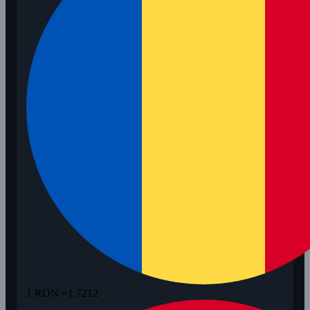
1 RON =
1,7212