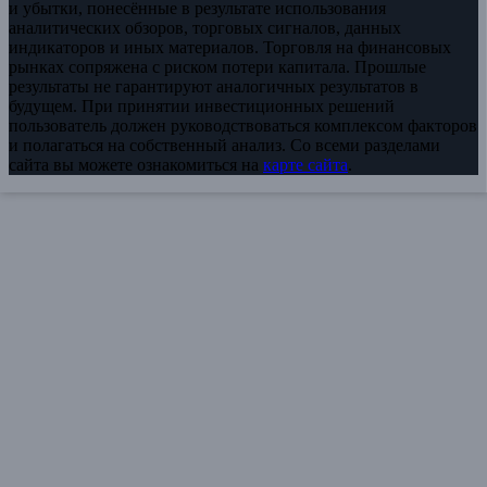
и убытки, понесённые в результате использования
аналитических обзоров, торговых сигналов, данных
индикаторов и иных материалов. Торговля на финансовых
рынках сопряжена с риском потери капитала. Прошлые
результаты не гарантируют аналогичных результатов в
будущем. При принятии инвестиционных решений
пользователь должен руководствоваться комплексом факторов
и полагаться на собственный анализ. Со всеми разделами
сайта вы можете ознакомиться на
карте сайта
.