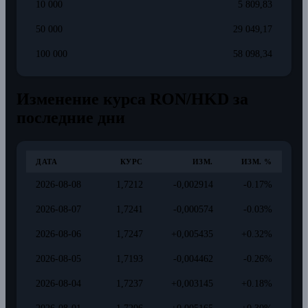
10 000
5 809,83
50 000
29 049,17
100 000
58 098,34
Изменение курса RON/HKD за
последние дни
ДАТА
КУРС
ИЗМ.
ИЗМ. %
2026-08-08
1,7212
-0,002914
-0.17%
2026-08-07
1,7241
-0,000574
-0.03%
2026-08-06
1,7247
+0,005435
+0.32%
2026-08-05
1,7193
-0,004462
-0.26%
2026-08-04
1,7237
+0,003145
+0.18%