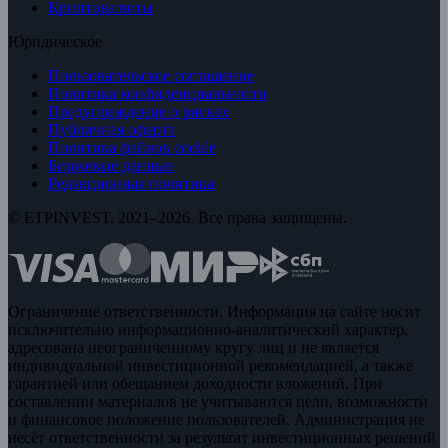
Криптовалюты
Юридическое
Пользовательское соглашение
Политика конфиденциальности
Предупреждение о рисках
Публичная оферта
Политика файлов cookie
Биржевые данные
Редакционная политика
© ETPINVEST, 2021–2026. Все права защищены.
Ограничение ответственности. Информация на сайте носит
исключительно информационно-аналитический характер,
адресована неограниченному кругу лиц и не является
индивидуальной инвестиционной рекомендацией, а также
гарантией или обещанием доходности вложений. При
составлении материалов не учитываются цели, возможности
и финансовое положение пользователей. Администрация не
несёт ответственности за результат инвестиционных решений