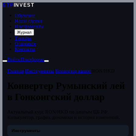
ETP
INVEST
Обучение
Наши сделки
Инструменты
Журнал
Тарифы
О проекте
Контакты
Войти
Платформа
Главная
/
Инструменты
/
Конвертер валют
/
RON/HKD
Конвертер Румынский лей
в Гонконгский доллар
Актуальный курс RON/HKD по данным ЦБ РФ.
Калькулятор, график динамики и история изменений.
Инструменты