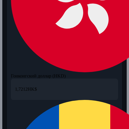
Гонконгский доллар (HKD)
1,7212
HK$