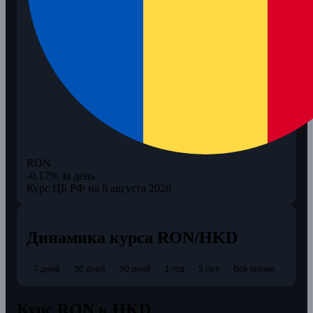
RON
-0.17% за день
Курс ЦБ РФ на 8 августа 2026
Динамика курса RON/HKD
7 дней
30 дней
90 дней
1 год
5 лет
Всё время
Курс RON к HKD