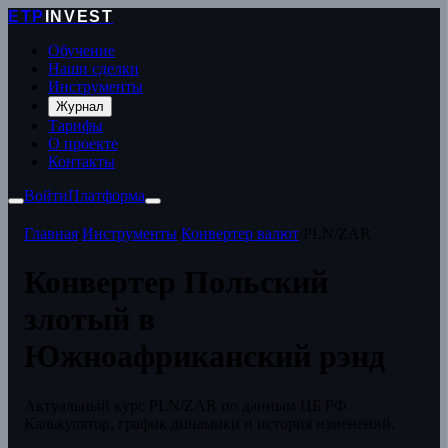
ETP
INVEST
Обучение
Наши сделки
Инструменты
Журнал
Тарифы
О проекте
Контакты
Войти
Платформа
Главная
/
Инструменты
/
Конвертер валют
/
PLN/ZAR
Конвертер Польский
злотый в
Южноафриканский рэнд
Актуальный курс PLN/ZAR по данным ЦБ РФ.
Калькулятор, график динамики и история изменений.