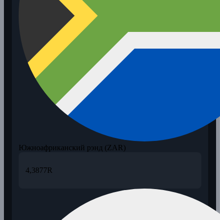
Южноафриканский рэнд (ZAR)
4,3877
R