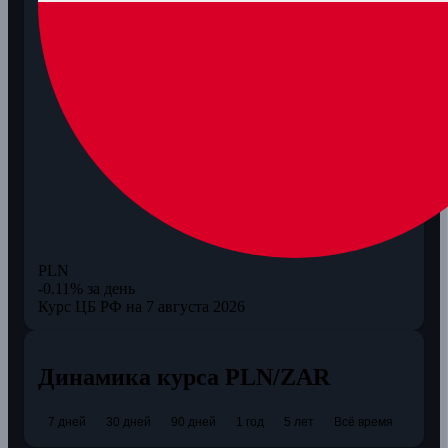
PLN
-0.11% за день
Курс ЦБ РФ на 7 августа 2026
Динамика курса PLN/ZAR
7 дней
30 дней
90 дней
1 год
5 лет
Всё время