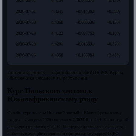
2026-08-01
4,4154
-0,005675
-0.13%
2026-07-31
4,4211
+0,014302
+0.32%
2026-07-30
4,4068
-0,005536
-0.13%
2026-07-29
4,4123
-0,007762
-0.18%
2026-07-28
4,4201
-0,015691
-0.35%
2026-07-25
4,4358
+0,105984
+2.45%
Источник данных — официальный сайт ЦБ РФ. Курсы
обновляются ежедневно в рабочие дни.
Курс Польского злотого к
Южноафриканскому рэнду
Онлайн курс валюты Польский злотый к Южноафриканскому
рэнду на 7 августа 2026 составляет
4,3877 R
за 1 zł.
За последний
день курс снизился на 0.11%.
Конвертер позволяет пересчитать
любую сумму в обе стороны по официальному курсу ЦБ РФ.