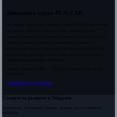
Динамика курса PLN/ZAR
На графике представлена динамика курса PLN/ZAR за периоды
от 7 дней до всего доступного архива. Таблица круглых
значений показывает стоимость типичных сумм в обе стороны.
Таблица изменений отражает ежедневную динамику в
абсолютном и процентном выражении.
Кросс-курс PLN/ZAR
определяется через курсы обеих валют к российскому рублю.
Аналитика и торговые сигналы
Акции, крипто, нефть — 1500 инструментов в одной
подписке
Тарифы
Все инструменты
Следите за рынком в Telegram
Аналитика, настроение рынка, лидеры дня и ключевые
события.