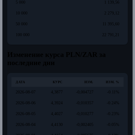
5 000
1 139,56
10 000
2 279,12
50 000
11 395,60
100 000
22 791,21
Изменение курса PLN/ZAR за
последние дни
ДАТА
КУРС
ИЗМ.
ИЗМ. %
2026-08-07
4,3877
-0,004727
-0.11%
2026-08-06
4,3924
-0,010357
-0.24%
2026-08-05
4,4027
-0,010277
-0.23%
2026-08-04
4,4130
-0,002405
-0.05%