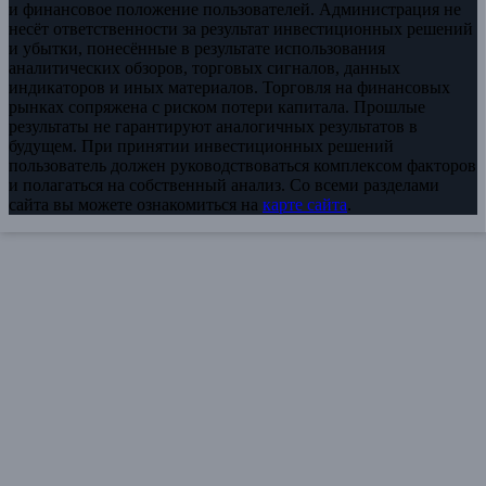
и финансовое положение пользователей. Администрация не
несёт ответственности за результат инвестиционных решений
и убытки, понесённые в результате использования
аналитических обзоров, торговых сигналов, данных
индикаторов и иных материалов. Торговля на финансовых
рынках сопряжена с риском потери капитала. Прошлые
результаты не гарантируют аналогичных результатов в
будущем. При принятии инвестиционных решений
пользователь должен руководствоваться комплексом факторов
и полагаться на собственный анализ. Со всеми разделами
сайта вы можете ознакомиться на
карте сайта
.