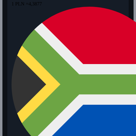
1 PLN =
4,3877