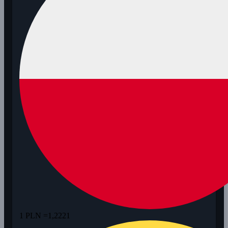
1 PLN =
1,2221