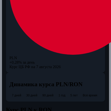
PLN
+0.28% за день
Курс ЦБ РФ на 7 августа 2026
Динамика курса PLN/RON
7 дней
30 дней
90 дней
1 год
5 лет
Всё время
Курс PLN к RON