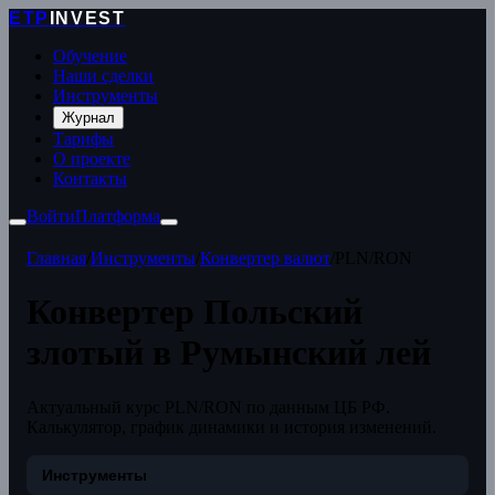
ETP
INVEST
Обучение
Наши сделки
Инструменты
Журнал
Тарифы
О проекте
Контакты
Войти
Платформа
Главная
/
Инструменты
/
Конвертер валют
/
PLN/RON
Конвертер Польский
злотый в Румынский лей
Актуальный курс PLN/RON по данным ЦБ РФ.
Калькулятор, график динамики и история изменений.
Инструменты