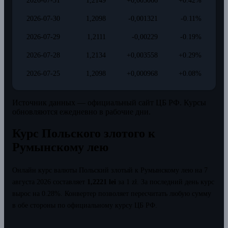
2026-07-31
1,2149
+0,005066
+0.42%
2026-07-30
1,2098
-0,001321
-0.11%
2026-07-29
1,2111
-0,00229
-0.19%
2026-07-28
1,2134
+0,003558
+0.29%
2026-07-25
1,2098
+0,000968
+0.08%
Источник данных — официальный сайт ЦБ РФ. Курсы
обновляются ежедневно в рабочие дни.
Курс Польского злотого к
Румынскому лею
Онлайн курс валюты Польский злотый к Румынскому лею на 7
августа 2026 составляет
1,2221 lei
за 1 zł.
За последний день курс
вырос на 0.28%.
Конвертер позволяет пересчитать любую сумму
в обе стороны по официальному курсу ЦБ РФ.