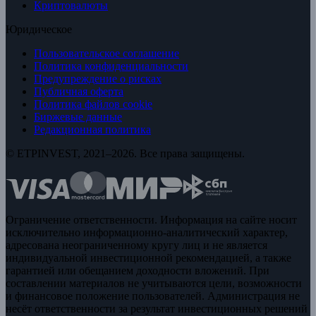
Криптовалюты
Юридическое
Пользовательское соглашение
Политика конфиденциальности
Предупреждение о рисках
Публичная оферта
Политика файлов cookie
Биржевые данные
Редакционная политика
© ETPINVEST, 2021–2026. Все права защищены.
Ограничение ответственности. Информация на сайте носит
исключительно информационно-аналитический характер,
адресована неограниченному кругу лиц и не является
индивидуальной инвестиционной рекомендацией, а также
гарантией или обещанием доходности вложений. При
составлении материалов не учитываются цели, возможности
и финансовое положение пользователей. Администрация не
несёт ответственности за результат инвестиционных решений