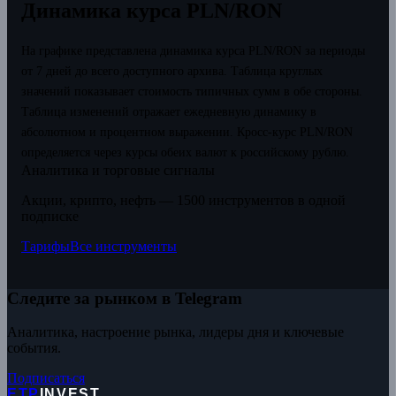
Динамика курса PLN/RON
На графике представлена динамика курса PLN/RON за периоды
от 7 дней до всего доступного архива. Таблица круглых
значений показывает стоимость типичных сумм в обе стороны.
Таблица изменений отражает ежедневную динамику в
абсолютном и процентном выражении.
Кросс-курс PLN/RON
определяется через курсы обеих валют к российскому рублю.
Аналитика и торговые сигналы
Акции, крипто, нефть — 1500 инструментов в одной
подписке
Тарифы
Все инструменты
Следите за рынком в Telegram
Аналитика, настроение рынка, лидеры дня и ключевые
события.
Подписаться
ETP
INVEST