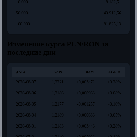
10 000
8 182,51
50 000
40 912,56
100 000
81 825,13
Изменение курса PLN/RON за
последние дни
ДАТА
КУРС
ИЗМ.
ИЗМ. %
2026-08-07
1,2221
+0,003472
+0.28%
2026-08-06
1,2186
+0,000966
+0.08%
2026-08-05
1,2177
-0,001257
-0.10%
2026-08-04
1,2189
+0,000636
+0.05%
2026-08-01
1,2183
+0,003446
+0.28%