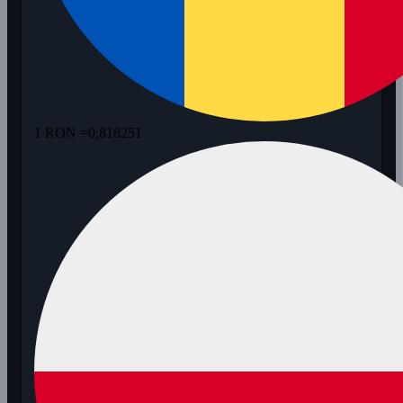
1 RON =
0,818251