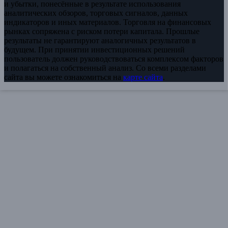
и убытки, понесённые в результате использования
аналитических обзоров, торговых сигналов, данных
индикаторов и иных материалов. Торговля на финансовых
рынках сопряжена с риском потери капитала. Прошлые
результаты не гарантируют аналогичных результатов в
будущем. При принятии инвестиционных решений
пользователь должен руководствоваться комплексом факторов
и полагаться на собственный анализ. Со всеми разделами
сайта вы можете ознакомиться на
карте сайта
.