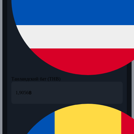
Таиландский бат (THB)
1,9056
฿