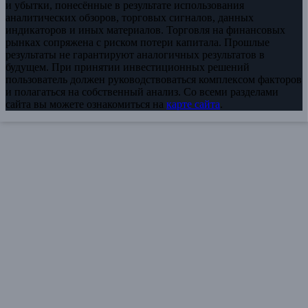
и убытки, понесённые в результате использования
аналитических обзоров, торговых сигналов, данных
индикаторов и иных материалов. Торговля на финансовых
рынках сопряжена с риском потери капитала. Прошлые
результаты не гарантируют аналогичных результатов в
будущем. При принятии инвестиционных решений
пользователь должен руководствоваться комплексом факторов
и полагаться на собственный анализ. Со всеми разделами
сайта вы можете ознакомиться на
карте сайта
.