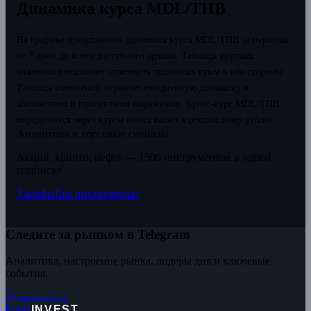
Динамика курса MDL/THB
На графике представлена динамика курса MDL/THB за периоды
от 7 дней до всего доступного архива. Таблица круглых
значений показывает стоимость типичных сумм в обе стороны.
Таблица изменений отражает ежедневную динамику в
абсолютном и процентном выражении.
Кросс-курс MDL/THB
определяется через курсы обеих валют к российскому рублю.
Аналитика и торговые сигналы
Акции, крипто, нефть — 1500 инструментов в одной
подписке
Тарифы
Все инструменты
Следите за рынком в Telegram
Аналитика, настроение рынка, лидеры дня и ключевые
события.
Подписаться
ETP
INVEST