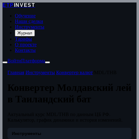
ETP
INVEST
Обучение
Наши сделки
Инструменты
Журнал
Тарифы
О проекте
Контакты
Войти
Платформа
Главная
/
Инструменты
/
Конвертер валют
/
MDL/THB
Конвертер Молдавский лей
в Таиландский бат
Актуальный курс MDL/THB по данным ЦБ РФ.
Калькулятор, график динамики и история изменений.
Инструменты