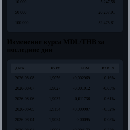
10 000
5 247,58
50 000
26 237,91
100 000
52 475,81
Изменение курса MDL/THB за
последние дни
ДАТА
КУРС
ИЗМ.
ИЗМ. %
2026-08-08
1,9056
+0,002969
+0.16%
2026-08-07
1,9027
-0,001012
-0.05%
2026-08-06
1,9037
-0,011736
-0.61%
2026-08-05
1,9154
+0,009987
+0.52%
2026-08-04
1,9054
-0,00095
-0.05%