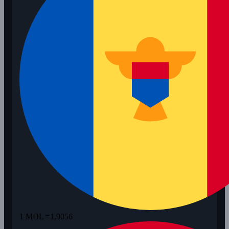
1 MDL =
1,9056