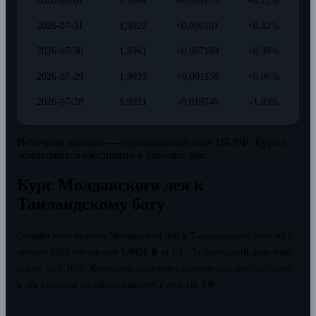
2026-08-01
1,9064
+0,004173
+0.22%
2026-07-31
1,9022
+0,006101
+0.32%
2026-07-30
1,8961
-0,007169
-0.38%
2026-07-29
1,9033
+0,001158
+0.06%
2026-07-28
1,9021
-0,019746
-1.03%
Источник данных — официальный сайт ЦБ РФ. Курсы
обновляются ежедневно в рабочие дни.
Курс Молдавского лея к
Таиландскому бату
Онлайн курс валюты Молдавский лей к Таиландскому бату на 8
августа 2026 составляет
1,9056 ฿
за 1 L.
За последний день курс
вырос на 0.16%.
Конвертер позволяет пересчитать любую сумму
в обе стороны по официальному курсу ЦБ РФ.