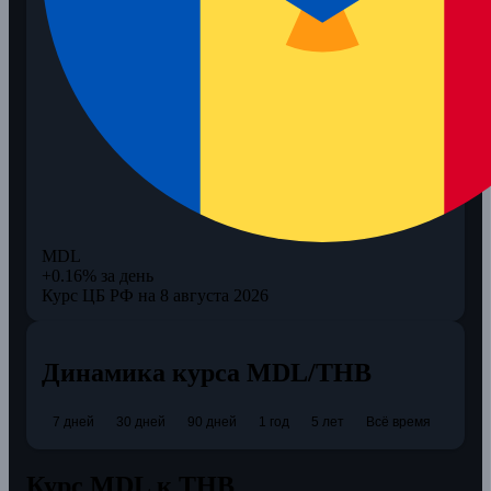
MDL
+0.16% за день
Курс ЦБ РФ на 8 августа 2026
Динамика курса MDL/THB
7 дней
30 дней
90 дней
1 год
5 лет
Всё время
Курс MDL к THB