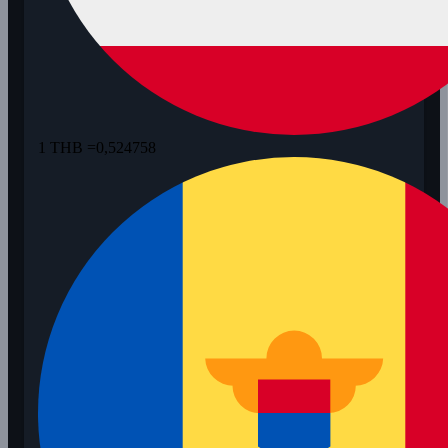
1 THB =
0,524758