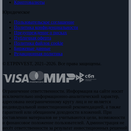
Криптовалюты
Юридическое
Пользовательское соглашение
Политика конфиденциальности
Предупреждение о рисках
Публичная оферта
Политика файлов cookie
Биржевые данные
Редакционная политика
© ETPINVEST, 2021–2026. Все права защищены.
Ограничение ответственности. Информация на сайте носит
исключительно информационно-аналитический характер,
адресована неограниченному кругу лиц и не является
индивидуальной инвестиционной рекомендацией, а также
гарантией или обещанием доходности вложений. При
составлении материалов не учитываются цели, возможности
и финансовое положение пользователей. Администрация не
несёт ответственности за результат инвестиционных решений