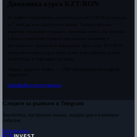
Динамика курса KZT/RON
На графике представлена динамика курса KZT/RON за периоды
от 7 дней до всего доступного архива. Таблица круглых
значений показывает стоимость типичных сумм в обе стороны.
Таблица изменений отражает ежедневную динамику в
абсолютном и процентном выражении.
Кросс-курс KZT/RON
определяется через курсы обеих валют к российскому рублю.
Аналитика и торговые сигналы
Акции, крипто, нефть — 1500 инструментов в одной
подписке
Тарифы
Все инструменты
Следите за рынком в Telegram
Аналитика, настроение рынка, лидеры дня и ключевые
события.
Подписаться
ETP
INVEST