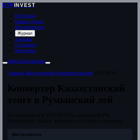
ETP
INVEST
Обучение
Наши сделки
Инструменты
Журнал
Тарифы
О проекте
Контакты
Войти
Платформа
Главная
/
Инструменты
/
Конвертер валют
/
KZT/RON
Конвертер Казахстанский
тенге в Румынский лей
Актуальный курс KZT/RON по данным ЦБ РФ.
Калькулятор, график динамики и история изменений.
Инструменты