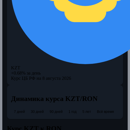
KZT
+0.68% за день
Курс ЦБ РФ на 8 августа 2026
Динамика курса KZT/RON
7 дней
30 дней
90 дней
1 год
5 лет
Всё время
Курс KZT к RON