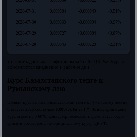
2026-08-01
0,009606
+0,000022
+0.23%
2026-07-31
0,009584
-0,000049
-0.51%
2026-07-30
0,009633
-0,000094
-0.97%
2026-07-29
0,009727
+0,000084
+0.87%
2026-07-28
0,009643
-0,000228
-2.31%
Источник данных — официальный сайт ЦБ РФ. Курсы
обновляются ежедневно в рабочие дни.
Курс Казахстанского тенге к
Румынскому лею
Онлайн курс валюты Казахстанский тенге к Румынскому лею на
8 августа 2026 составляет
0,009751 lei
за 1 ₸.
За последний день
курс вырос на 0.68%.
Конвертер позволяет пересчитать любую
сумму в обе стороны по официальному курсу ЦБ РФ.