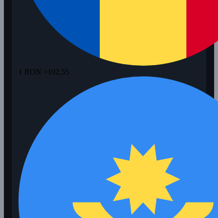
1 RON =
102,55