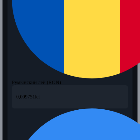
Румынский лей (RON)
0,009751
lei