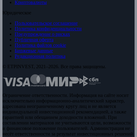
Криптовалюты
Юридическое
Пользовательское соглашение
Политика конфиденциальности
Предупреждение о рисках
Публичная оферта
Политика файлов cookie
Биржевые данные
Редакционная политика
© ETPINVEST, 2021–2026. Все права защищены.
Ограничение ответственности. Информация на сайте носит
исключительно информационно-аналитический характер,
адресована неограниченному кругу лиц и не является
индивидуальной инвестиционной рекомендацией, а также
гарантией или обещанием доходности вложений. При
составлении материалов не учитываются цели, возможности
и финансовое положение пользователей. Администрация не
несёт ответственности за результат инвестиционных решений