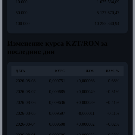
10 000
1 025 534,09
50 000
5 127 670,47
100 000
10 255 340,94
Изменение курса KZT/RON за
последние дни
ДАТА
КУРС
ИЗМ.
ИЗМ. %
2026-08-08
0,009751
+0,000066
+0.68%
2026-08-07
0,009685
+0,000049
+0.51%
2026-08-06
0,009636
+0,000039
+0.41%
2026-08-05
0,009597
-0,000011
-0.11%
2026-08-04
0,009608
+0,000002
+0.02%