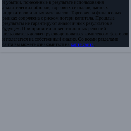
и убытки, понесённые в результате использования
аналитических обзоров, торговых сигналов, данных
индикаторов и иных материалов. Торговля на финансовых
рынках сопряжена с риском потери капитала. Прошлые
результаты не гарантируют аналогичных результатов в
будущем. При принятии инвестиционных решений
пользователь должен руководствоваться комплексом факторов
и полагаться на собственный анализ. Со всеми разделами
сайта вы можете ознакомиться на
карте сайта
.