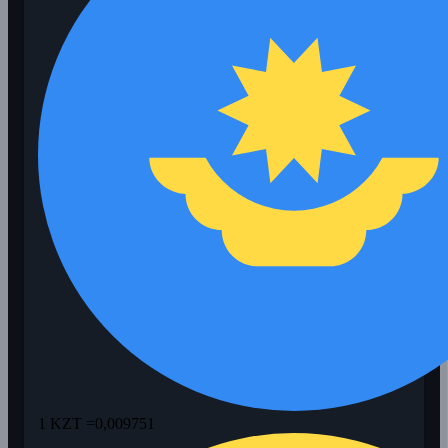
1 KZT =
0,009751