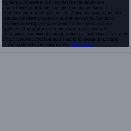
и убытки, понесённые в результате использования
аналитических обзоров, торговых сигналов, данных
индикаторов и иных материалов. Торговля на финансовых
рынках сопряжена с риском потери капитала. Прошлые
результаты не гарантируют аналогичных результатов в
будущем. При принятии инвестиционных решений
пользователь должен руководствоваться комплексом факторов
и полагаться на собственный анализ. Со всеми разделами
сайта вы можете ознакомиться на
карте сайта
.