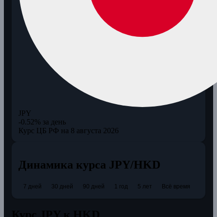
JPY
-0.52% за день
Курс ЦБ РФ на 8 августа 2026
Динамика курса JPY/HKD
7 дней
30 дней
90 дней
1 год
5 лет
Всё время
Курс JPY к HKD