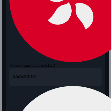
Гонконгский доллар (HKD)
0,049483
HK$