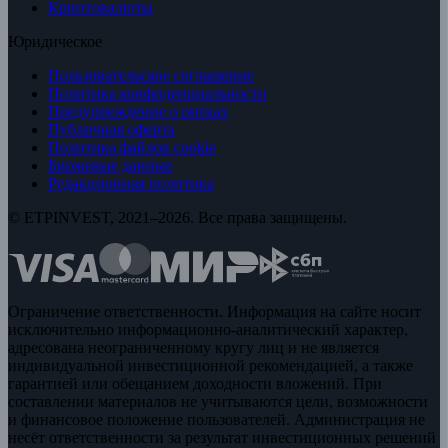
Криптовалюты
Юридическое
Пользовательское соглашение
Политика конфиденциальности
Предупреждение о рисках
Публичная оферта
Политика файлов cookie
Биржевые данные
Редакционная политика
© ETPINVEST, 2021–2026. Все права защищены.
Ограничение ответственности. Информация на сайте носит
исключительно информационно-аналитический характер,
адресована неограниченному кругу лиц и не является
индивидуальной инвестиционной рекомендацией, а также
гарантией или обещанием доходности вложений. При
составлении материалов не учитываются цели, возможности
и финансовое положение пользователей. Администрация не
несёт ответственности за результат инвестиционных решений