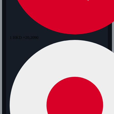
1 HKD =
20,2090