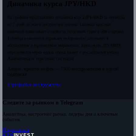
Динамика курса JPY/HKD
На графике представлена динамика курса JPY/HKD за периоды
от 7 дней до всего доступного архива. Таблица круглых
значений показывает стоимость типичных сумм в обе стороны.
Таблица изменений отражает ежедневную динамику в
абсолютном и процентном выражении.
Кросс-курс JPY/HKD
определяется через курсы обеих валют к российскому рублю.
Аналитика и торговые сигналы
Акции, крипто, нефть — 1500 инструментов в одной
подписке
Тарифы
Все инструменты
Следите за рынком в Telegram
Аналитика, настроение рынка, лидеры дня и ключевые
события.
Подписаться
ETP
INVEST