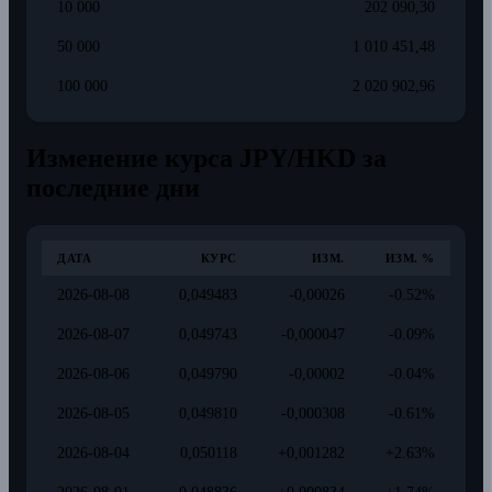
10 000
202 090,30
50 000
1 010 451,48
100 000
2 020 902,96
Изменение курса JPY/HKD за
последние дни
ДАТА
КУРС
ИЗМ.
ИЗМ. %
2026-08-08
0,049483
-0,00026
-0.52%
2026-08-07
0,049743
-0,000047
-0.09%
2026-08-06
0,049790
-0,00002
-0.04%
2026-08-05
0,049810
-0,000308
-0.61%
2026-08-04
0,050118
+0,001282
+2.63%