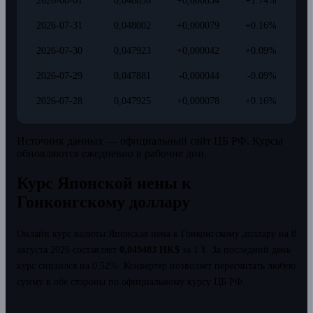
2026-08-01
0,048836
+0,000834
+1.74%
2026-07-31
0,048002
+0,000079
+0.16%
2026-07-30
0,047923
+0,000042
+0.09%
2026-07-29
0,047881
-0,000044
-0.09%
2026-07-28
0,047925
+0,000078
+0.16%
Источник данных — официальный сайт ЦБ РФ. Курсы
обновляются ежедневно в рабочие дни.
Курс Японской иены к
Гонконгскому доллару
Онлайн курс валюты Японская иена к Гонконгскому доллару на 8
августа 2026 составляет
0,049483 HK$
за 1 ¥.
За последний день
курс снизился на 0.52%.
Конвертер позволяет пересчитать любую
сумму в обе стороны по официальному курсу ЦБ РФ.