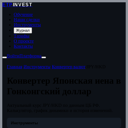
ETP
INVEST
Обучение
Наши сделки
Инструменты
Журнал
Тарифы
О проекте
Контакты
Войти
Платформа
Главная
/
Инструменты
/
Конвертер валют
/
JPY/HKD
Конвертер Японская иена в
Гонконгский доллар
Актуальный курс JPY/HKD по данным ЦБ РФ.
Калькулятор, график динамики и история изменений.
Инструменты