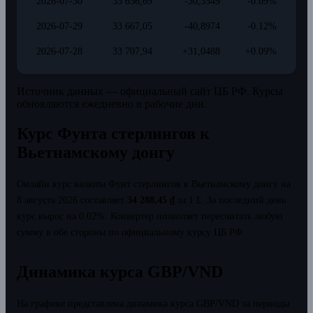
2026-07-30
33 636,69
-30,3549
-0.09%
2026-07-29
33 667,05
-40,8974
-0.12%
2026-07-28
33 707,94
+31,0488
+0.09%
Источник данных — официальный сайт ЦБ РФ. Курсы
обновляются ежедневно в рабочие дни.
Курс Фунта стерлингов к
Вьетнамскому донгу
Онлайн курс валюты Фунт стерлингов к Вьетнамскому донгу на
8 августа 2026 составляет
34 288,45 ₫
за 1 £.
За последний день
курс вырос на 0.02%.
Конвертер позволяет пересчитать любую
сумму в обе стороны по официальному курсу ЦБ РФ.
Динамика курса GBP/VND
На графике представлена динамика курса GBP/VND за периоды