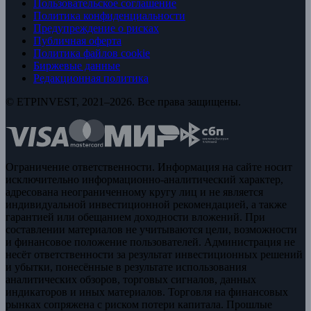
Пользовательское соглашение
Политика конфиденциальности
Предупреждение о рисках
Публичная оферта
Политика файлов cookie
Биржевые данные
Редакционная политика
© ETPINVEST, 2021–2026. Все права защищены.
Ограничение ответственности. Информация на сайте носит
исключительно информационно-аналитический характер,
адресована неограниченному кругу лиц и не является
индивидуальной инвестиционной рекомендацией, а также
гарантией или обещанием доходности вложений. При
составлении материалов не учитываются цели, возможности
и финансовое положение пользователей. Администрация не
несёт ответственности за результат инвестиционных решений
и убытки, понесённые в результате использования
аналитических обзоров, торговых сигналов, данных
индикаторов и иных материалов. Торговля на финансовых
рынках сопряжена с риском потери капитала. Прошлые