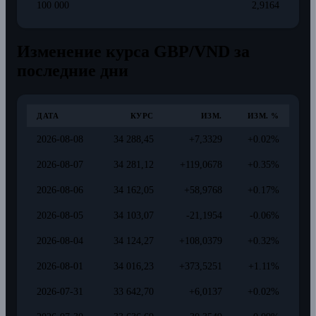
100 000
2,9164
Изменение курса GBP/VND за
последние дни
ДАТА
КУРС
ИЗМ.
ИЗМ. %
2026-08-08
34 288,45
+7,3329
+0.02%
2026-08-07
34 281,12
+119,0678
+0.35%
2026-08-06
34 162,05
+58,9768
+0.17%
2026-08-05
34 103,07
-21,1954
-0.06%
2026-08-04
34 124,27
+108,0379
+0.32%
2026-08-01
34 016,23
+373,5251
+1.11%
2026-07-31
33 642,70
+6,0137
+0.02%