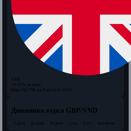
GBP
+0.02% за день
Курс ЦБ РФ на 8 августа 2026
Динамика курса GBP/VND
7 дней
30 дней
90 дней
1 год
5 лет
Всё время