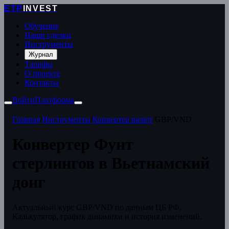
ETP
INVEST
Обучение
Наши сделки
Инструменты
Журнал
Тарифы
О проекте
Контакты
Войти
Платформа
Главная
/
Инструменты
/
Конвертер валют
/
GBP/VND
Конвертер Фунт
стерлингов в Вьетнамский
донг
Актуальный курс GBP/VND по данным ЦБ РФ.
Калькулятор, график динамики и история изменений.