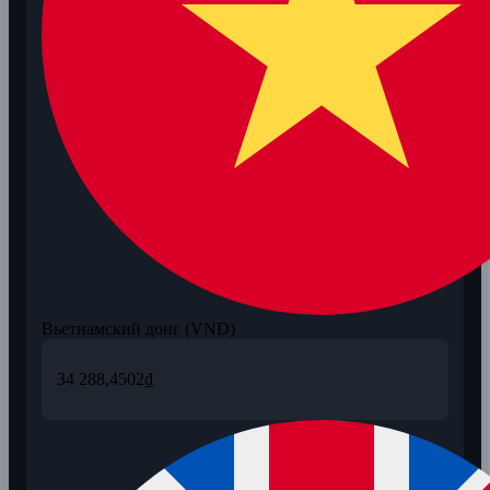
Вьетнамский донг (VND)
34 288,4502
₫