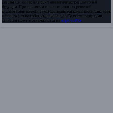
результаты не гарантируют аналогичных результатов в
будущем. При принятии инвестиционных решений
пользователь должен руководствоваться комплексом факторов
и полагаться на собственный анализ. Со всеми разделами
сайта вы можете ознакомиться на
карте сайта
.