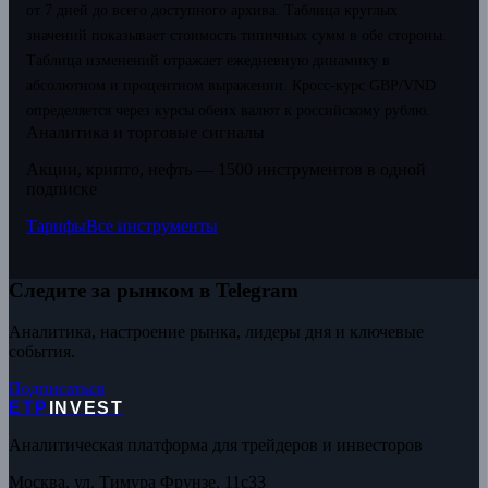
от 7 дней до всего доступного архива. Таблица круглых
значений показывает стоимость типичных сумм в обе стороны.
Таблица изменений отражает ежедневную динамику в
абсолютном и процентном выражении.
Кросс-курс GBP/VND
определяется через курсы обеих валют к российскому рублю.
Аналитика и торговые сигналы
Акции, крипто, нефть — 1500 инструментов в одной
подписке
Тарифы
Все инструменты
Следите за рынком в Telegram
Аналитика, настроение рынка, лидеры дня и ключевые
события.
Подписаться
ETP
INVEST
Аналитическая платформа для трейдеров и инвесторов
Москва, ул. Тимура Фрунзе, 11с33