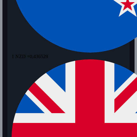
1 NZD =
0,436529