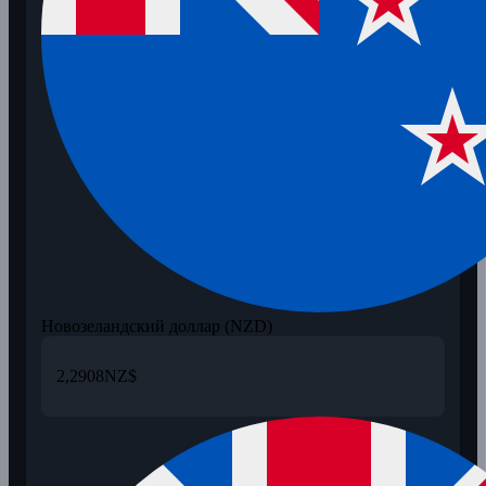
Новозеландский доллар (NZD)
2,2908
NZ$