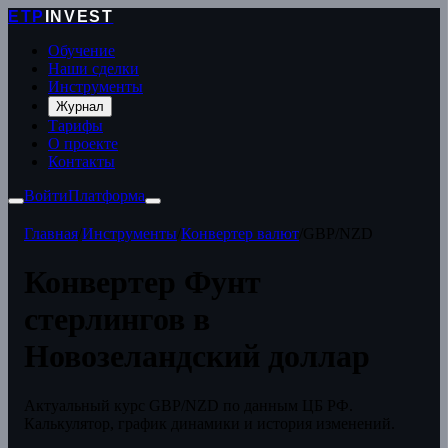
ETP
INVEST
Обучение
Наши сделки
Инструменты
Журнал
Тарифы
О проекте
Контакты
Войти
Платформа
Главная
/
Инструменты
/
Конвертер валют
/
GBP/NZD
Конвертер Фунт
стерлингов в
Новозеландский доллар
Актуальный курс GBP/NZD по данным ЦБ РФ.
Калькулятор, график динамики и история изменений.