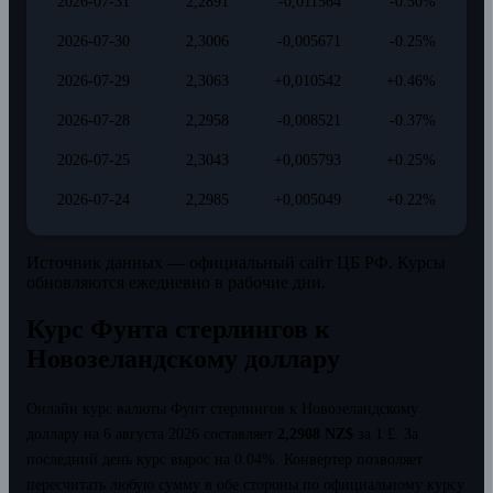
2026-07-31
2,2891
-0,011564
-0.50%
2026-07-30
2,3006
-0,005671
-0.25%
2026-07-29
2,3063
+0,010542
+0.46%
2026-07-28
2,2958
-0,008521
-0.37%
2026-07-25
2,3043
+0,005793
+0.25%
2026-07-24
2,2985
+0,005049
+0.22%
Источник данных — официальный сайт ЦБ РФ. Курсы
обновляются ежедневно в рабочие дни.
Курс Фунта стерлингов к
Новозеландскому доллару
Онлайн курс валюты Фунт стерлингов к Новозеландскому
доллару на 6 августа 2026 составляет
2,2908 NZ$
за 1 £.
За
последний день курс вырос на 0.04%.
Конвертер позволяет
пересчитать любую сумму в обе стороны по официальному курсу