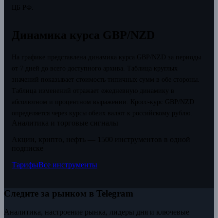
ЦБ РФ.
Динамика курса GBP/NZD
На графике представлена динамика курса GBP/NZD за периоды
от 7 дней до всего доступного архива. Таблица круглых
значений показывает стоимость типичных сумм в обе стороны.
Таблица изменений отражает ежедневную динамику в
абсолютном и процентном выражении.
Кросс-курс GBP/NZD
определяется через курсы обеих валют к российскому рублю.
Аналитика и торговые сигналы
Акции, крипто, нефть — 1500 инструментов в одной
подписке
Тарифы
Все инструменты
Следите за рынком в Telegram
Аналитика, настроение рынка, лидеры дня и ключевые