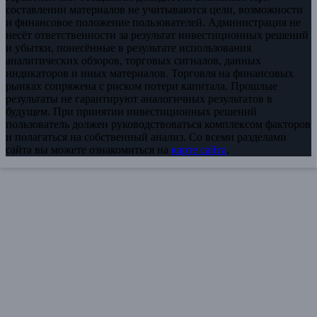
составлении материалов не учитываются цели, возможности
и финансовое положение пользователей. Администрация не
несёт ответственности за результат инвестиционных решений
и убытки, понесённые в результате использования
аналитических обзоров, торговых сигналов, данных
индикаторов и иных материалов. Торговля на финансовых
рынках сопряжена с риском потери капитала. Прошлые
результаты не гарантируют аналогичных результатов в
будущем. При принятии инвестиционных решений
пользователь должен руководствоваться комплексом факторов
и полагаться на собственный анализ. Со всеми разделами
сайта вы можете ознакомиться на
карте сайта
.