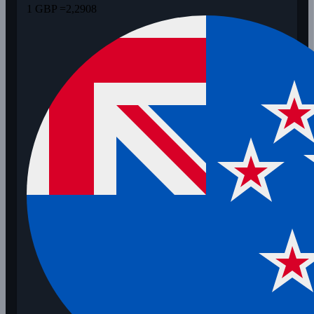
1 GBP =
2,2908