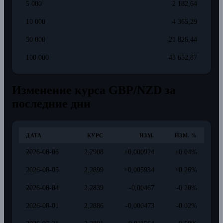
5 000
2 182,64
10 000
4 365,29
50 000
21 826,44
100 000
43 652,87
Изменение курса GBP/NZD за
последние дни
ДАТА
КУРС
ИЗМ.
ИЗМ. %
2026-08-06
2,2908
+0,000924
+0.04%
2026-08-05
2,2899
+0,005934
+0.26%
2026-08-04
2,2839
-0,00467
-0.20%
2026-08-01
2,2886
-0,000473
-0.02%