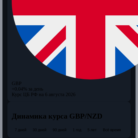
GBP
+0.04% за день
Курс ЦБ РФ на 6 августа 2026
Динамика курса GBP/NZD
7 дней
30 дней
90 дней
1 год
5 лет
Всё время