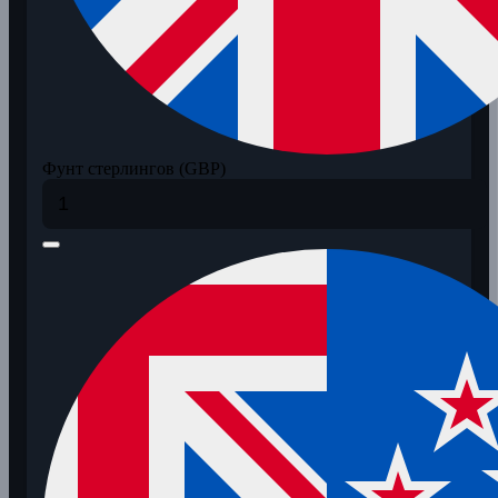
Фунт стерлингов (GBP)