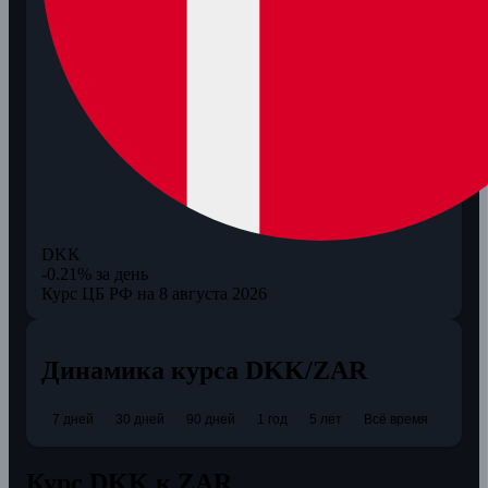
DKK
-0.21% за день
Курс ЦБ РФ на 8 августа 2026
Динамика курса DKK/ZAR
7 дней
30 дней
90 дней
1 год
5 лет
Всё время
Курс DKK к ZAR