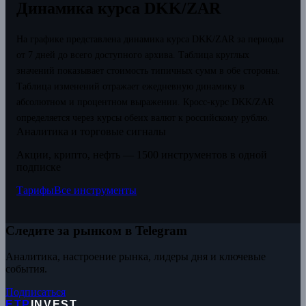
Динамика курса DKK/ZAR
На графике представлена динамика курса DKK/ZAR за периоды
от 7 дней до всего доступного архива. Таблица круглых
значений показывает стоимость типичных сумм в обе стороны.
Таблица изменений отражает ежедневную динамику в
абсолютном и процентном выражении.
Кросс-курс DKK/ZAR
определяется через курсы обеих валют к российскому рублю.
Аналитика и торговые сигналы
Акции, крипто, нефть — 1500 инструментов в одной
подписке
Тарифы
Все инструменты
Следите за рынком в Telegram
Аналитика, настроение рынка, лидеры дня и ключевые
события.
Подписаться
ETP
INVEST