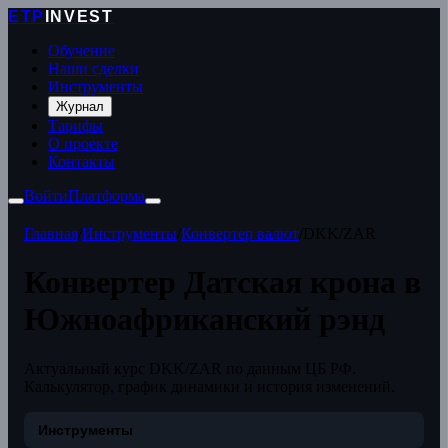
ETP
INVEST
Обучение
Наши сделки
Инструменты
Журнал
Тарифы
О проекте
Контакты
Войти
Платформа
Главная
/
Инструменты
/
Конвертер валют
/
DKK/ZAR
Конвертер Датская крона в
Южноафриканский рэнд
Актуальный курс DKK/ZAR по данным ЦБ РФ.
Калькулятор, график динамики и история изменений.
Инструменты