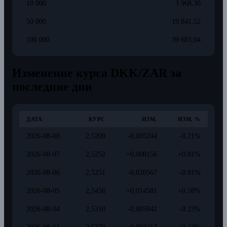
10 000
3 968,30
50 000
19 841,52
100 000
39 683,04
Изменение курса DKK/ZAR за
последние дни
ДАТА
КУРС
ИЗМ.
ИЗМ. %
2026-08-08
2,5200
-0,005244
-0.21%
2026-08-07
2,5252
+0,000156
+0.01%
2026-08-06
2,5251
-0,020567
-0.81%
2026-08-05
2,5456
+0,014581
+0.58%
2026-08-04
2,5310
-0,005942
-0.23%