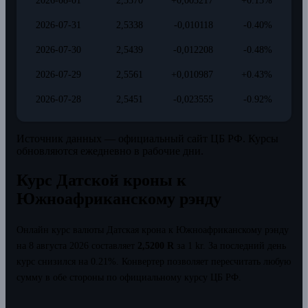
2026-08-01
2,5370
+0,003217
+0.13%
2026-07-31
2,5338
-0,010118
-0.40%
2026-07-30
2,5439
-0,012208
-0.48%
2026-07-29
2,5561
+0,010987
+0.43%
2026-07-28
2,5451
-0,023555
-0.92%
Источник данных — официальный сайт ЦБ РФ. Курсы
обновляются ежедневно в рабочие дни.
Курс Датской кроны к
Южноафриканскому рэнду
Онлайн курс валюты Датская крона к Южноафриканскому рэнду
на 8 августа 2026 составляет
2,5200 R
за 1 kr.
За последний день
курс снизился на 0.21%.
Конвертер позволяет пересчитать любую
сумму в обе стороны по официальному курсу ЦБ РФ.