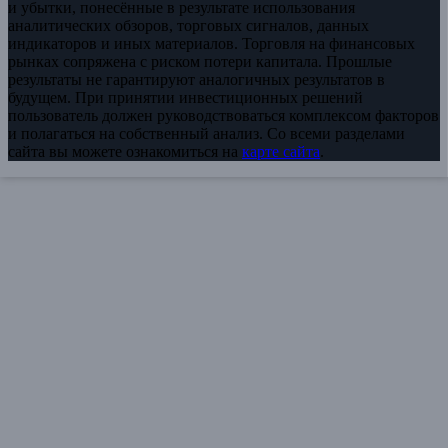
и убытки, понесённые в результате использования
аналитических обзоров, торговых сигналов, данных
индикаторов и иных материалов. Торговля на финансовых
рынках сопряжена с риском потери капитала. Прошлые
результаты не гарантируют аналогичных результатов в
будущем. При принятии инвестиционных решений
пользователь должен руководствоваться комплексом факторов
и полагаться на собственный анализ. Со всеми разделами
сайта вы можете ознакомиться на
карте сайта
.