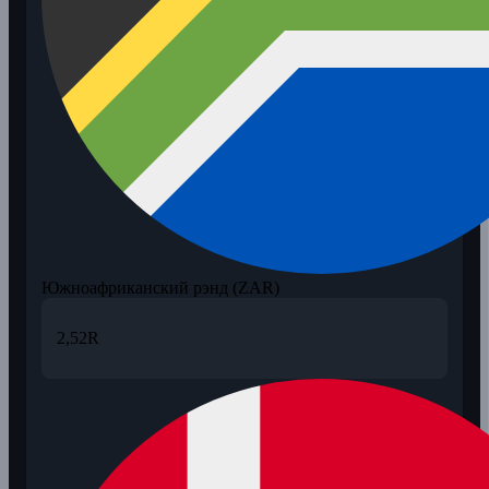
Южноафриканский рэнд (ZAR)
2,52
R