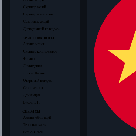
Скринер акций
Скринер облигаций
Сравнение акций
Дивидендный календарь
КРИПТОВАЛЮТЫ
Анализ монет
Скринер криптовалют
Фандинг
Ликвидации
Лонги/Шорты
Открытый интерес
Сезон альтов
Доминация
Bitcoin ETF
СЕРВИСЫ
Анализ облигаций
Тепловая карта
Fear & Greed