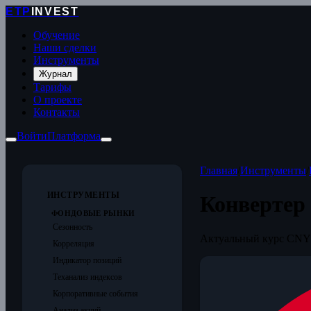
ETP
INVEST
Обучение
Наши сделки
Инструменты
Журнал
Тарифы
О проекте
Контакты
Войти
Платформа
Главная
/
Инструменты
/
ИНСТРУМЕНТЫ
Конвертер
ФОНДОВЫЕ РЫНКИ
Сезонность
Актуальный курс CNY/
Корреляция
Индикатор позиций
Теханализ индексов
Корпоративные события
Анализ акций