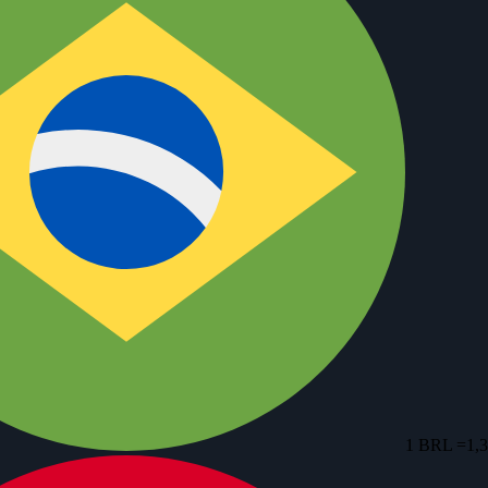
1 BRL =
1,