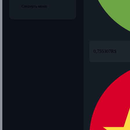
Свернуть меню
0,755307
R$