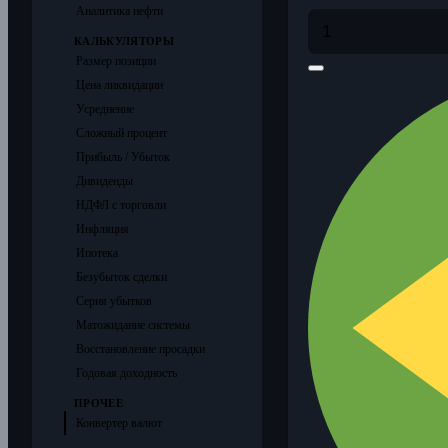
Аналитика нефти
КАЛЬКУЛЯТОРЫ
Размер позиции
Цена ликвидации
Усреднение
Сложный процент
Прибыль / Убыток
Дивиденды
НДФЛ с торговли
Инфляция
Ипотека
Безубыток сделки
Серия убытков
Матожидание системы
Восстановление просадки
Годовая доходность
ПРОЧЕЕ
Конвертер валют