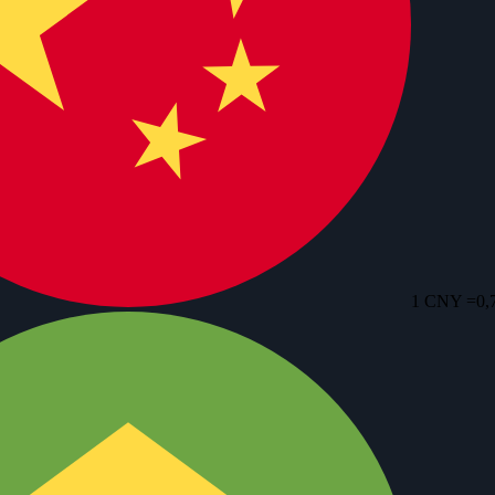
1 CNY =
0,