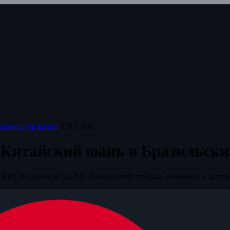
Конвертер валют
/
CNY/BRL
 Китайский юань в Бразильски
BRL по данным ЦБ РФ. Калькулятор, график динамики и истор