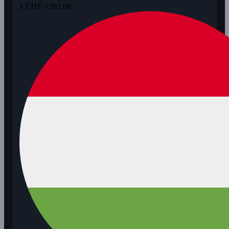
1 CHF =
392,00