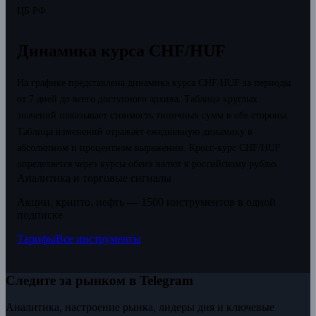
ЦБ РФ.
Динамика курса CHF/HUF
На графике представлена динамика курса CHF/HUF за периоды
от 7 дней до всего доступного архива. Таблица круглых
значений показывает стоимость типичных сумм в обе стороны.
Таблица изменений отражает ежедневную динамику в
абсолютном и процентном выражении.
Кросс-курс CHF/HUF
определяется через курсы обеих валют к российскому рублю.
Аналитика и торговые сигналы
Акции, крипто, нефть — 1500 инструментов в одной
подписке
Тарифы
Все инструменты
Следите за рынком в Telegram
Аналитика, настроение рынка, лидеры дня и ключевые