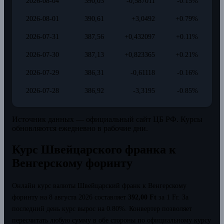
2026-08-04
390,03
-0,587011
-0.15%
2026-08-01
390,61
+3,0492
+0.79%
2026-07-31
387,56
+0,432097
+0.11%
2026-07-30
387,13
+0,823365
+0.21%
2026-07-29
386,31
-0,61118
-0.16%
2026-07-28
386,92
-3,3195
-0.85%
Источник данных — официальный сайт ЦБ РФ. Курсы
обновляются ежедневно в рабочие дни.
Курс Швейцарского франка к
Венгерскому форинту
Онлайн курс валюты Швейцарский франк к Венгерскому
форинту на 8 августа 2026 составляет
392,00 Ft
за 1 Fr.
За
последний день курс вырос на 0.80%.
Конвертер позволяет
пересчитать любую сумму в обе стороны по официальному курсу