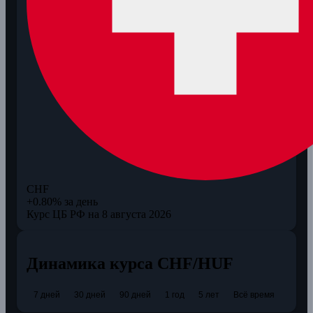
CHF
+0.80% за день
Курс ЦБ РФ на 8 августа 2026
Динамика курса CHF/HUF
7 дней
30 дней
90 дней
1 год
5 лет
Всё время