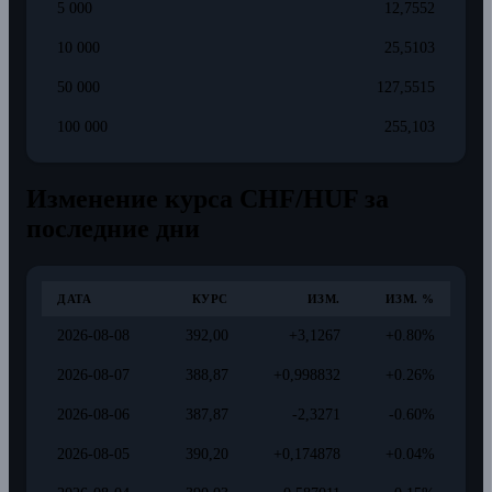
5 000
12,7552
10 000
25,5103
50 000
127,5515
100 000
255,103
Изменение курса CHF/HUF за
последние дни
ДАТА
КУРС
ИЗМ.
ИЗМ. %
2026-08-08
392,00
+3,1267
+0.80%
2026-08-07
388,87
+0,998832
+0.26%
2026-08-06
387,87
-2,3271
-0.60%
2026-08-05
390,20
+0,174878
+0.04%