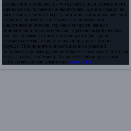
составлении материалов не учитываются цели, возможности
и финансовое положение пользователей. Администрация не
несёт ответственности за результат инвестиционных решений
и убытки, понесённые в результате использования
аналитических обзоров, торговых сигналов, данных
индикаторов и иных материалов. Торговля на финансовых
рынках сопряжена с риском потери капитала. Прошлые
результаты не гарантируют аналогичных результатов в
будущем. При принятии инвестиционных решений
пользователь должен руководствоваться комплексом факторов
и полагаться на собственный анализ. Со всеми разделами
сайта вы можете ознакомиться на
карте сайта
.