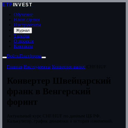
ETP
INVEST
Обучение
Наши сделки
Инструменты
Журнал
Тарифы
О проекте
Контакты
Войти
Платформа
Главная
/
Инструменты
/
Конвертер валют
/
CHF/HUF
Конвертер Швейцарский
франк в Венгерский
форинт
Актуальный курс CHF/HUF по данным ЦБ РФ.
Калькулятор, график динамики и история изменений.