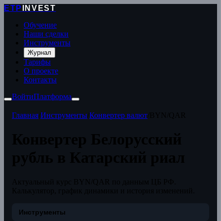
ETP
INVEST
Обучение
Наши сделки
Инструменты
Журнал
Тарифы
О проекте
Контакты
Войти
Платформа
Главная
/
Инструменты
/
Конвертер валют
/
BYN/QAR
Конвертер Белорусский
рубль в Катарский риал
Актуальный курс BYN/QAR по данным ЦБ РФ.
Калькулятор, график динамики и история изменений.
Инструменты