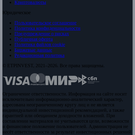
Криптовалюты
Юридическое
Пользовательское соглашение
Политика конфиденциальности
Предупреждение о рисках
Публичная оферта
Политика файлов cookie
Биржевые данные
Редакционная политика
© ETPINVEST, 2021–2026. Все права защищены.
Ограничение ответственности. Информация на сайте носит
исключительно информационно-аналитический характер,
адресована неограниченному кругу лиц и не является
индивидуальной инвестиционной рекомендацией, а также
гарантией или обещанием доходности вложений. При
составлении материалов не учитываются цели, возможности
и финансовое положение пользователей. Администрация не
несёт ответственности за результат инвестиционных решений