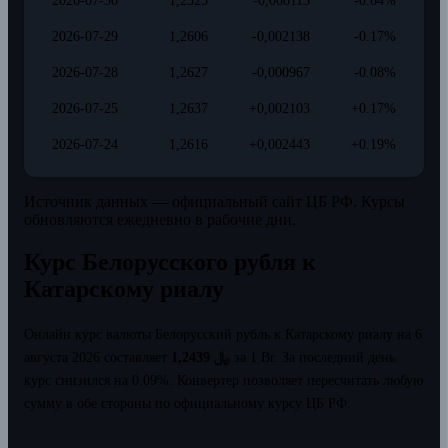
2026-07-30
1,2525
-0,008113
-0.64%
2026-07-29
1,2606
-0,002138
-0.17%
2026-07-28
1,2627
-0,000967
-0.08%
2026-07-25
1,2637
+0,002103
+0.17%
2026-07-24
1,2616
+0,002443
+0.19%
Источник данных — официальный сайт ЦБ РФ. Курсы
обновляются ежедневно в рабочие дни.
Курс Белорусского рубля к
Катарскому риалу
Онлайн курс валюты Белорусский рубль к Катарскому риалу на 6
августа 2026 составляет
1,2439 ﷼
за 1 Br.
За последний день
курс снизился на 0.09%.
Конвертер позволяет пересчитать любую
сумму в обе стороны по официальному курсу ЦБ РФ.