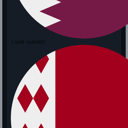
1 QAR =
0,803955