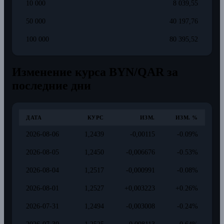
10 000
8 039,55
50 000
40 197,76
100 000
80 395,52
Изменение курса BYN/QAR за
последние дни
ДАТА
КУРС
ИЗМ.
ИЗМ. %
2026-08-06
1,2439
-0,00115
-0.09%
2026-08-05
1,2450
-0,006676
-0.53%
2026-08-04
1,2517
-0,000991
-0.08%
2026-08-01
1,2527
+0,003223
+0.26%
2026-07-31
1,2494
-0,003008
-0.24%