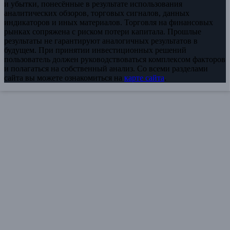
и убытки, понесённые в результате использования
аналитических обзоров, торговых сигналов, данных
индикаторов и иных материалов. Торговля на финансовых
рынках сопряжена с риском потери капитала. Прошлые
результаты не гарантируют аналогичных результатов в
будущем. При принятии инвестиционных решений
пользователь должен руководствоваться комплексом факторов
и полагаться на собственный анализ. Со всеми разделами
сайта вы можете ознакомиться на
карте сайта
.