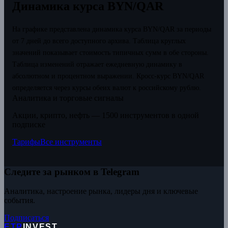
Динамика курса BYN/QAR
На графике представлена динамика курса BYN/QAR за периоды
от 7 дней до всего доступного архива. Таблица круглых
значений показывает стоимость типичных сумм в обе стороны.
Таблица изменений отражает ежедневную динамику в
абсолютном и процентном выражении.
Кросс-курс BYN/QAR
определяется через курсы обеих валют к российскому рублю.
Аналитика и торговые сигналы
Акции, крипто, нефть — 1500 инструментов в одной
подписке
Тарифы
Все инструменты
Следите за рынком в Telegram
Аналитика, настроение рынка, лидеры дня и ключевые
события.
Подписаться
ETP
INVEST