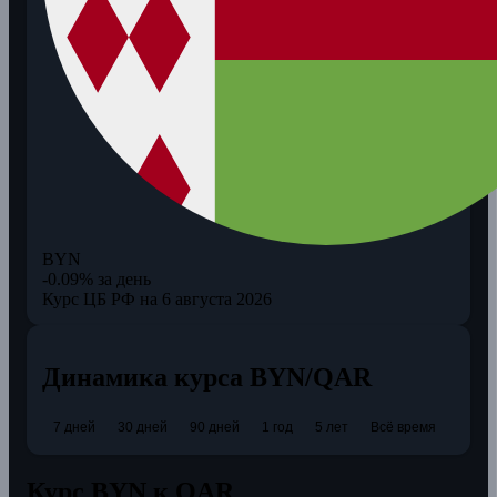
BYN
-0.09% за день
Курс ЦБ РФ на 6 августа 2026
Динамика курса BYN/QAR
7 дней
30 дней
90 дней
1 год
5 лет
Всё время
Курс BYN к QAR