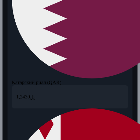
Катарский риал (QAR)
1,2439
﷼