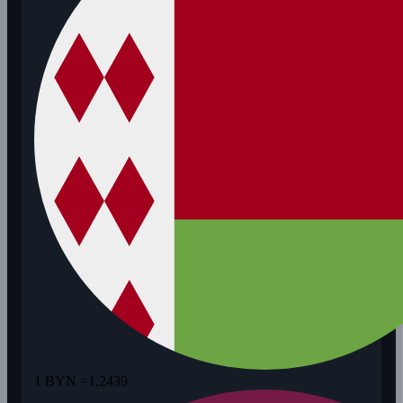
1 BYN =
1,2439