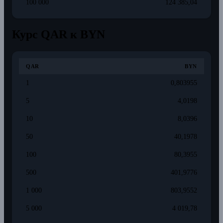
100 000
124 385,04
Курс QAR к BYN
QAR
BYN
1
0,803955
5
4,0198
10
8,0396
50
40,1978
100
80,3955
500
401,9776
1 000
803,9552
5 000
4 019,78