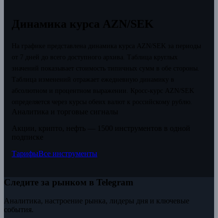
Динамика курса AZN/SEK
На графике представлена динамика курса AZN/SEK за периоды
от 7 дней до всего доступного архива. Таблица круглых
значений показывает стоимость типичных сумм в обе стороны.
Таблица изменений отражает ежедневную динамику в
абсолютном и процентном выражении.
Кросс-курс AZN/SEK
определяется через курсы обеих валют к российскому рублю.
Аналитика и торговые сигналы
Акции, крипто, нефть — 1500 инструментов в одной
подписке
Тарифы
Все инструменты
Следите за рынком в Telegram
Аналитика, настроение рынка, лидеры дня и ключевые
события.