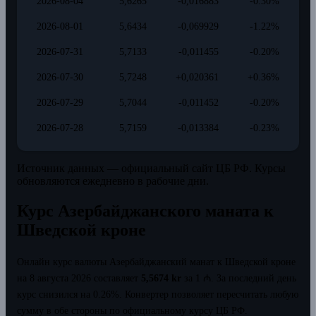
2026-08-04
5,6265
-0,016883
-0.30%
2026-08-01
5,6434
-0,069929
-1.22%
2026-07-31
5,7133
-0,011455
-0.20%
2026-07-30
5,7248
+0,020361
+0.36%
2026-07-29
5,7044
-0,011452
-0.20%
2026-07-28
5,7159
-0,013384
-0.23%
Источник данных — официальный сайт ЦБ РФ. Курсы
обновляются ежедневно в рабочие дни.
Курс Азербайджанского маната к
Шведской кроне
Онлайн курс валюты Азербайджанский манат к Шведской кроне
на 8 августа 2026 составляет
5,5674 kr
за 1 ₼.
За последний день
курс снизился на 0.26%.
Конвертер позволяет пересчитать любую
сумму в обе стороны по официальному курсу ЦБ РФ.