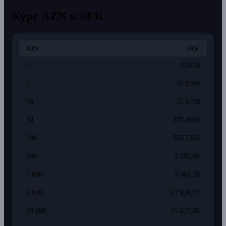
Курс AZN к SEK
AZN
SEK
1
5,5674
5
27,8369
10
55,6739
50
278,3693
100
556,7385
500
2 783,69
1 000
5 567,39
5 000
27 836,93
10 000
55 673,85