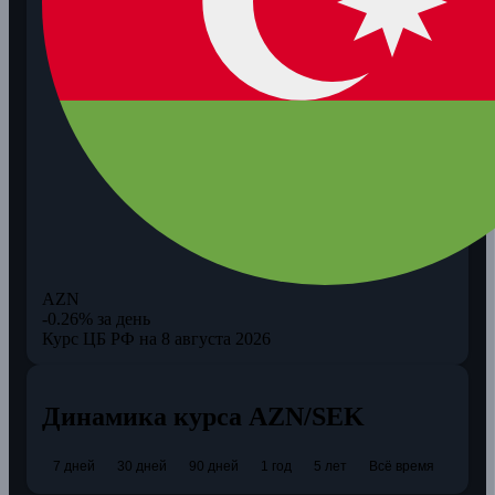
AZN
-0.26% за день
Курс ЦБ РФ на 8 августа 2026
Динамика курса AZN/SEK
7 дней
30 дней
90 дней
1 год
5 лет
Всё время