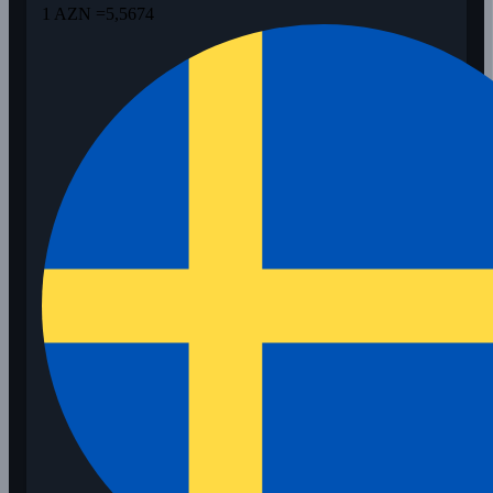
1 AZN =
5,5674