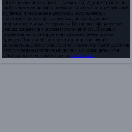
и финансовое положение пользователей. Администрация не
несёт ответственности за результат инвестиционных решений
и убытки, понесённые в результате использования
аналитических обзоров, торговых сигналов, данных
индикаторов и иных материалов. Торговля на финансовых
рынках сопряжена с риском потери капитала. Прошлые
результаты не гарантируют аналогичных результатов в
будущем. При принятии инвестиционных решений
пользователь должен руководствоваться комплексом факторов
и полагаться на собственный анализ. Со всеми разделами
сайта вы можете ознакомиться на
карте сайта
.