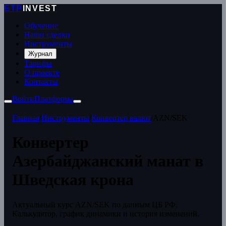
ETP
INVEST
Обучение
Наши сделки
Инструменты
Журнал
Тарифы
О проекте
Контакты
Войти
Платформа
Главная
/
Инструменты
/
Конвертер валют
/
AZN/SEK
Конвертер
Азербайджанский манат в
Шведская крона
Актуальный курс AZN/SEK по данным ЦБ РФ.
Калькулятор, график динамики и история изменений.