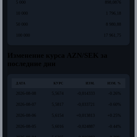
5 000
898,0876
10 000
1 796,18
50 000
8 980,88
100 000
17 961,75
Изменение курса AZN/SEK за
последние дни
ДАТА
КУРС
ИЗМ.
ИЗМ. %
2026-08-08
5,5674
-0,014333
-0.26%
2026-08-07
5,5817
-0,033721
-0.60%
2026-08-06
5,6154
+0,013813
+0.25%
2026-08-05
5,6016
-0,024887
-0.44%