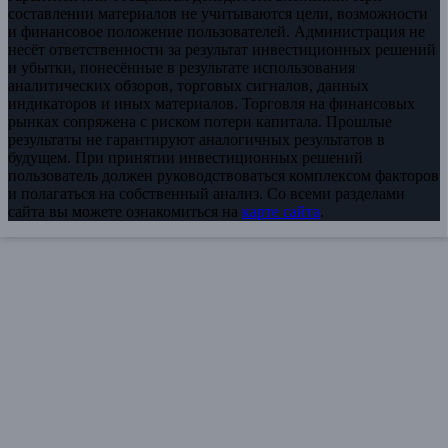
составлении материалов не учитываются цели, возможности
и финансовое положение пользователей. Администрация не
несёт ответственности за результат инвестиционных решений
и убытки, понесённые в результате использования
аналитических обзоров, торговых сигналов, данных
индикаторов и иных материалов. Торговля на финансовых
рынках сопряжена с риском потери капитала. Прошлые
результаты не гарантируют аналогичных результатов в
будущем. При принятии инвестиционных решений
пользователь должен руководствоваться комплексом факторов
и полагаться на собственный анализ. Со всеми разделами
сайта вы можете ознакомиться на
карте сайта
.