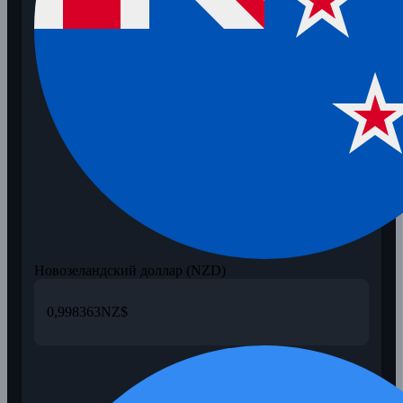
Новозеландский доллар (NZD)
0,998363
NZ$