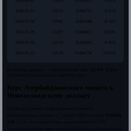
2026-08-01
1,0028
-0,010623
-1.05%
2026-07-31
1,0134
-0,004737
-0.47%
2026-07-30
1,0181
-0,001588
-0.16%
2026-07-29
1,0197
+0,006411
+0.63%
2026-07-28
1,0133
-0,004295
-0.42%
2026-07-25
1,0176
+0,006734
+0.67%
Источник данных — официальный сайт ЦБ РФ. Курсы
обновляются ежедневно в рабочие дни.
Курс Азербайджанского маната к
Новозеландскому доллару
Онлайн курс валюты Азербайджанский манат к
Новозеландскому доллару на 7 августа 2026 составляет
0,998363
NZ$
за 1 ₼.
За последний день курс снизился на 0.37%.
Конвертер позволяет пересчитать любую сумму в обе стороны по