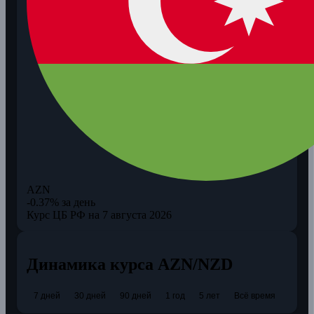
AZN
-0.37% за день
Курс ЦБ РФ на 7 августа 2026
Динамика курса AZN/NZD
7 дней
30 дней
90 дней
1 год
5 лет
Всё время