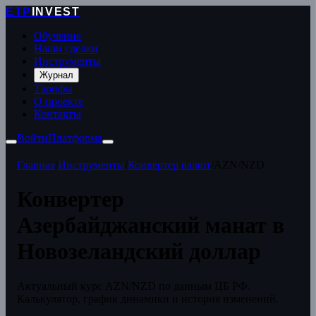
ETP
INVEST
Обучение
Наши сделки
Инструменты
Журнал
Тарифы
О проекте
Контакты
Войти
Платформа
Главная
/
Инструменты
/
Конвертер валют
/
AZN/NZD
Конвертер
Азербайджанский манат в
Новозеландский доллар
Актуальный курс AZN/NZD по данным ЦБ РФ.
Калькулятор, график динамики и история изменений.