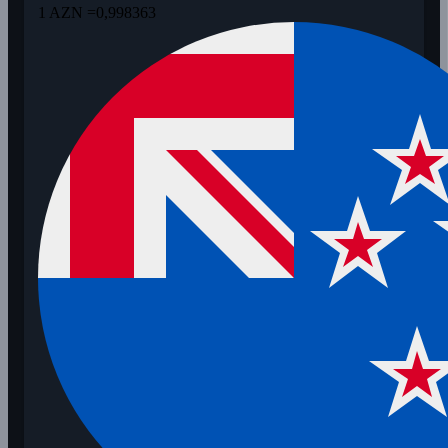
1 AZN =
0,998363