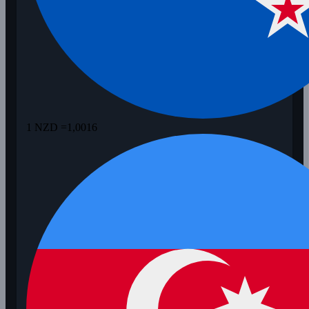
1 NZD =
1,0016