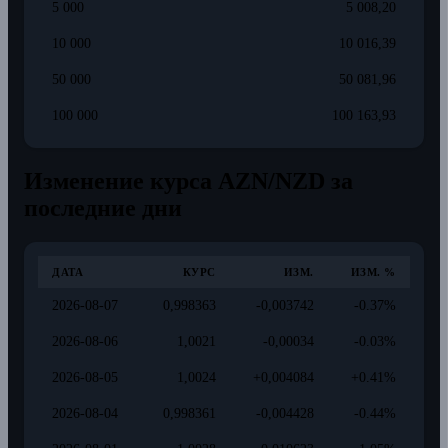
5 000
5 008,20
10 000
10 016,39
50 000
50 081,96
100 000
100 163,93
Изменение курса AZN/NZD за
последние дни
ДАТА
КУРС
ИЗМ.
ИЗМ. %
2026-08-07
0,998363
-0,003742
-0.37%
2026-08-06
1,0021
-0,00034
-0.03%
2026-08-05
1,0024
+0,004084
+0.41%
2026-08-04
0,998361
-0,004428
-0.44%