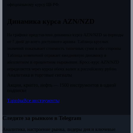
официальному курсу ЦБ РФ.
Динамика курса AZN/NZD
На графике представлена динамика курса AZN/NZD за периоды
от 7 дней до всего доступного архива. Таблица круглых
значений показывает стоимость типичных сумм в обе стороны.
Таблица изменений отражает ежедневную динамику в
абсолютном и процентном выражении.
Кросс-курс AZN/NZD
определяется через курсы обеих валют к российскому рублю.
Аналитика и торговые сигналы
Акции, крипто, нефть — 1500 инструментов в одной
подписке
Тарифы
Все инструменты
Следите за рынком в Telegram
Аналитика, настроение рынка, лидеры дня и ключевые