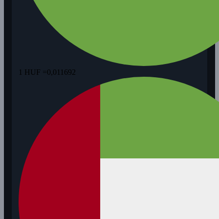
1 HUF =
0,011692