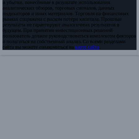
и убытки, понесённые в результате использования
аналитических обзоров, торговых сигналов, данных
индикаторов и иных материалов. Торговля на финансовых
рынках сопряжена с риском потери капитала. Прошлые
результаты не гарантируют аналогичных результатов в
будущем. При принятии инвестиционных решений
пользователь должен руководствоваться комплексом факторов
и полагаться на собственный анализ. Со всеми разделами
сайта вы можете ознакомиться на
карте сайта
.