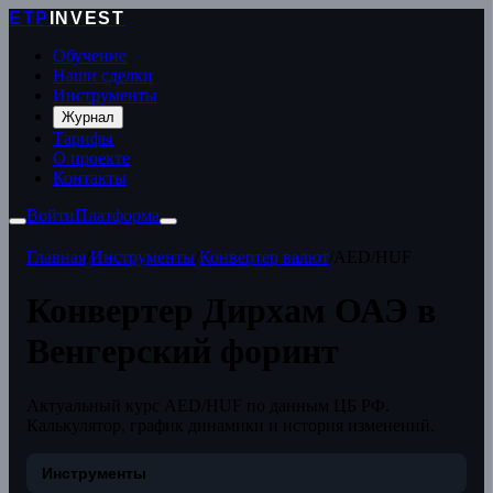
ETP
INVEST
Обучение
Наши сделки
Инструменты
Журнал
Тарифы
О проекте
Контакты
Войти
Платформа
Главная
/
Инструменты
/
Конвертер валют
/
AED/HUF
Конвертер Дирхам ОАЭ в
Венгерский форинт
Актуальный курс AED/HUF по данным ЦБ РФ.
Калькулятор, график динамики и история изменений.
Инструменты