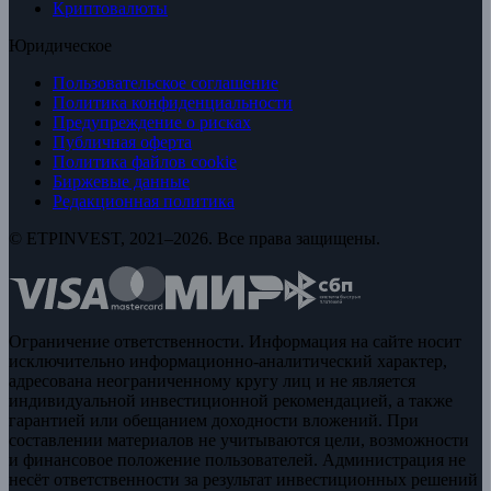
Криптовалюты
Юридическое
Пользовательское соглашение
Политика конфиденциальности
Предупреждение о рисках
Публичная оферта
Политика файлов cookie
Биржевые данные
Редакционная политика
© ETPINVEST, 2021–2026. Все права защищены.
Ограничение ответственности. Информация на сайте носит
исключительно информационно-аналитический характер,
адресована неограниченному кругу лиц и не является
индивидуальной инвестиционной рекомендацией, а также
гарантией или обещанием доходности вложений. При
составлении материалов не учитываются цели, возможности
и финансовое положение пользователей. Администрация не
несёт ответственности за результат инвестиционных решений