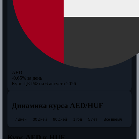
AED
-0.65% за день
Курс ЦБ РФ на 6 августа 2026
Динамика курса AED/HUF
7 дней
30 дней
90 дней
1 год
5 лет
Всё время
Курс AED к HUF