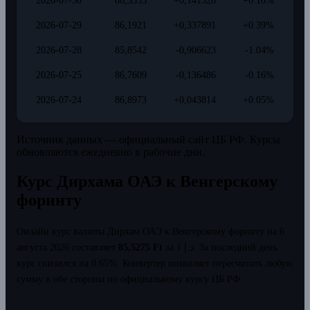
2026-07-30
86,3335
+0,141328
+0.16%
2026-07-29
86,1921
+0,337891
+0.39%
2026-07-28
85,8542
-0,906623
-1.04%
2026-07-25
86,7609
-0,136486
-0.16%
2026-07-24
86,8973
+0,043814
+0.05%
Источник данных — официальный сайт ЦБ РФ. Курсы
обновляются ежедневно в рабочие дни.
Курс Дирхама ОАЭ к Венгерскому
форинту
Онлайн курс валюты Дирхам ОАЭ к Венгерскому форинту на 6
августа 2026 составляет
85,5275 Ft
за 1 د.إ.
За последний день
курс снизился на 0.65%.
Конвертер позволяет пересчитать любую
сумму в обе стороны по официальному курсу ЦБ РФ.