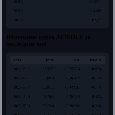
10 000
116,9214
50 000
584,607
100 000
1 169,21
Изменение курса AED/HUF за
последние дни
ДАТА
КУРС
ИЗМ.
ИЗМ. %
2026-08-06
85,5275
-0,555594
-0.65%
2026-08-05
86,0831
+0,166188
+0.19%
2026-08-04
85,9170
+0,147115
+0.17%
2026-08-01
85,7698
-0,354266
-0.41%
2026-07-31
86,1241
-0,209349
-0.24%