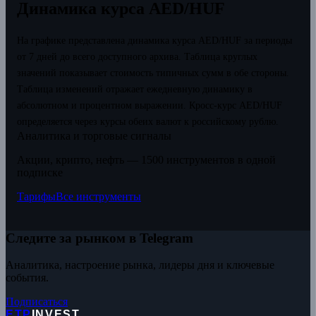
Динамика курса AED/HUF
На графике представлена динамика курса AED/HUF за периоды
от 7 дней до всего доступного архива. Таблица круглых
значений показывает стоимость типичных сумм в обе стороны.
Таблица изменений отражает ежедневную динамику в
абсолютном и процентном выражении.
Кросс-курс AED/HUF
определяется через курсы обеих валют к российскому рублю.
Аналитика и торговые сигналы
Акции, крипто, нефть — 1500 инструментов в одной
подписке
Тарифы
Все инструменты
Следите за рынком в Telegram
Аналитика, настроение рынка, лидеры дня и ключевые
события.
Подписаться
ETP
INVEST